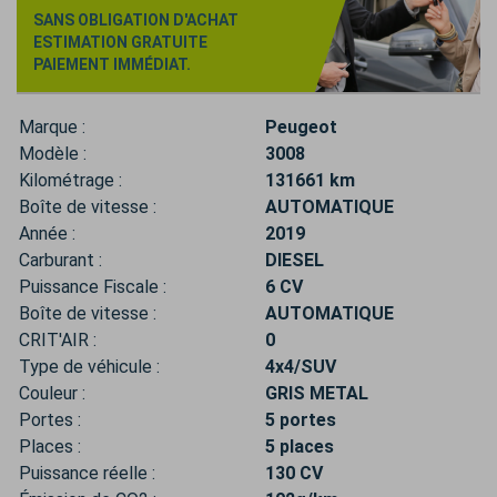
SANS OBLIGATION D'ACHAT
ESTIMATION GRATUITE
PAIEMENT IMMÉDIAT.
Marque :
Peugeot
Modèle :
3008
Kilométrage :
131661 km
Boîte de vitesse :
AUTOMATIQUE
Année :
2019
Carburant :
DIESEL
Puissance Fiscale :
6 CV
Boîte de vitesse :
AUTOMATIQUE
CRIT'AIR :
0
Type de véhicule :
4x4/SUV
Couleur :
GRIS METAL
Portes :
5 portes
Places :
5 places
Puissance réelle :
130 CV