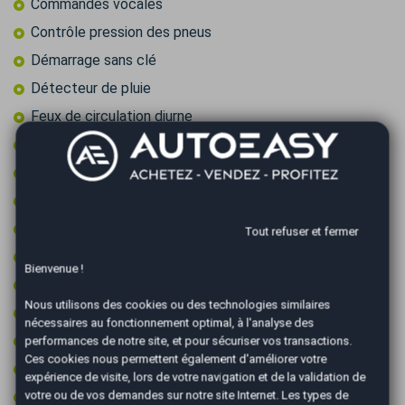
Commandes vocales
Contrôle pression des pneus
Démarrage sans clé
Détecteur de pluie
Feux de circulation diurne
Feux LED
Fixations ISOFIX
Frein à main électrique
GPS tactile
Tout refuser et fermer
Jantes 17 pouces
Bienvenue !
Jantes aluminium
Nous utilisons des cookies ou des technologies similaires
Limiteur de vitesse
nécessaires au fonctionnement optimal, à l'analyse des
Palettes au volant
performances de notre site, et pour sécuriser vos transactions.
Ces cookies nous permettent également d'améliorer votre
Peinture integrale
expérience de visite, lors de votre navigation et de la validation de
Prise 12v
votre ou de vos demandes sur notre site Internet. Les types de