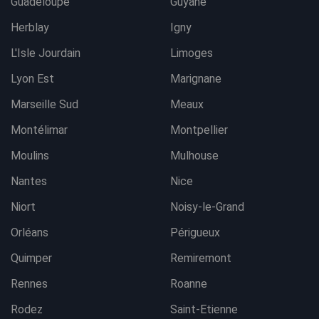
Guadeloupe
Guyane
Herblay
Igny
L'Isle Jourdain
Limoges
Lyon Est
Marignane
Marseille Sud
Meaux
Montélimar
Montpellier
Moulins
Mulhouse
Nantes
Nice
Niort
Noisy-le-Grand
Orléans
Périgueux
Quimper
Remiremont
Rennes
Roanne
Rodez
Saint-Etienne