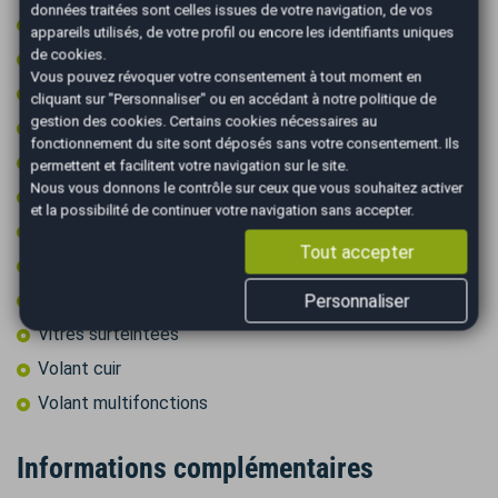
données traitées sont celles issues de votre navigation, de vos
Prise audio USB
appareils utilisés, de votre profil ou encore les identifiants uniques
de cookies.
Reconnaissance des panneaux de signalisation
Vous pouvez révoquer votre consentement à tout moment en
Régulateur de vitesse
cliquant sur "Personnaliser" ou en accédant à notre
politique de
gestion des cookies
. Certains cookies nécessaires au
Rétroviseurs électriques
fonctionnement du site sont déposés sans votre consentement. Ils
Rétroviseurs rabattables électriquement
permettent et facilitent votre navigation sur le site.
Nous vous donnons le contrôle sur ceux que vous souhaitez activer
Roue secours tempo + kit outils
et la possibilité de continuer votre navigation sans accepter.
Sièges chauffants
Tout accepter
Système d'alerte de véhicule en approche
Système de détection d'obstacles
Personnaliser
Vitres surteintées
Volant cuir
Volant multifonctions
Informations complémentaires