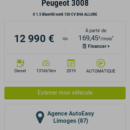
Peugeot 3008
II 1.5 BlueHDi eat8 130 CV BVA ALLURE
À partir de
12 990 €
169,45
€
*
ou
/mois
Financer
Diesel
131661km
2019
AUTOMATIQUE
Estimer mon véhicule
Agence
AutoEasy
Limoges (87)