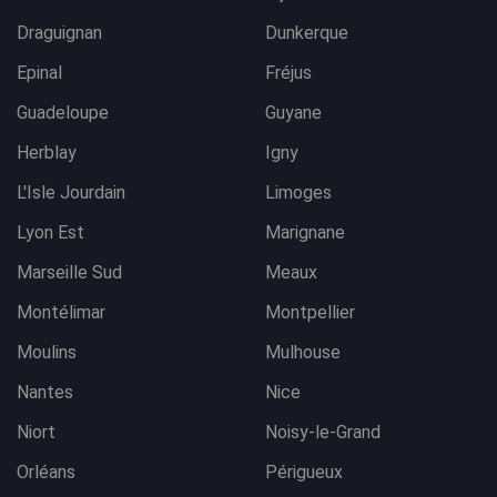
Draguignan
Dunkerque
Epinal
Fréjus
Guadeloupe
Guyane
Herblay
Igny
L'Isle Jourdain
Limoges
Lyon Est
Marignane
Marseille Sud
Meaux
Montélimar
Montpellier
Moulins
Mulhouse
Nantes
Nice
Niort
Noisy-le-Grand
Orléans
Périgueux