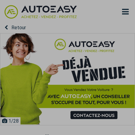
Retour
1
/28