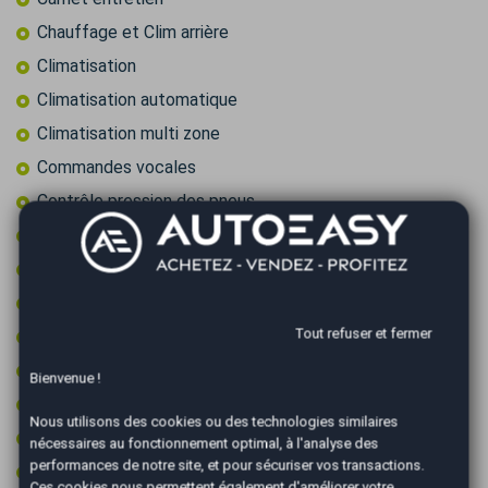
Chauffage et Clim arrière
Climatisation
Climatisation automatique
Climatisation multi zone
Commandes vocales
Contrôle pression des pneus
Contrôle technique ok
Démarrage sans clé
Détecteur de pluie
Tout refuser et fermer
Fixations ISOFIX
Frein à main électrique
Bienvenue !
GPS couleur
Nous utilisons des cookies ou des technologies similaires
GPS tactile
nécessaires au fonctionnement optimal, à l'analyse des
performances de notre site, et pour sécuriser vos transactions.
Intérieur cuir/alcantara
Ces cookies nous permettent également d'améliorer votre