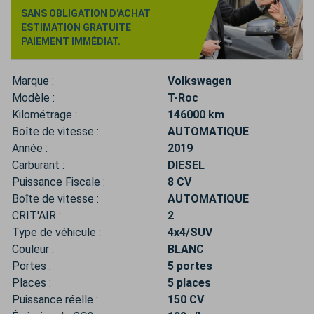
SANS OBLIGATION D'ACHAT
ESTIMATION GRATUITE
PAIEMENT IMMÉDIAT.
Marque :
Volkswagen
Modèle :
T-Roc
Kilométrage :
146000 km
Boîte de vitesse :
AUTOMATIQUE
Année :
2019
Carburant :
DIESEL
Puissance Fiscale :
8 CV
Boîte de vitesse :
AUTOMATIQUE
CRIT'AIR :
2
Type de véhicule :
4x4/SUV
Couleur :
BLANC
Portes :
5 portes
Places :
5 places
Puissance réelle :
150 CV