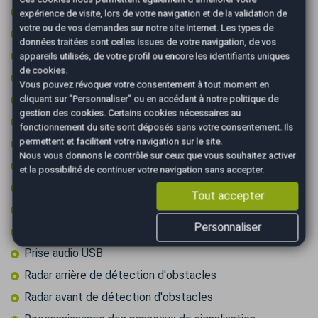
Intérieur semi-cuir
expérience de visite, lors de votre navigation et de la validation de
votre ou de vos demandes sur notre site Internet. Les types de
Jantes 19 pouces
données traitées sont celles issues de votre navigation, de vos
Jantes aluminium
appareils utilisés, de votre profil ou encore les identifiants uniques
de cookies.
Limiteur de vitesse
Vous pouvez révoquer votre consentement à tout moment en
Marchepieds
cliquant sur "Personnaliser" ou en accédant à notre
politique de
gestion des cookies
. Certains cookies nécessaires au
Ordinateur de bord
fonctionnement du site sont déposés sans votre consentement. Ils
permettent et facilitent votre navigation sur le site.
Ouverture du coffre électrique
Nous vous donnons le contrôle sur ceux que vous souhaitez activer
Pack sport
et la possibilité de continuer votre navigation sans accepter.
Palettes au volant
Tout accepter
Peinture integrale
Personnaliser
Prise 12v
Prise audio USB
Radar arrière de détection d'obstacles
Radar avant de détection d'obstacles