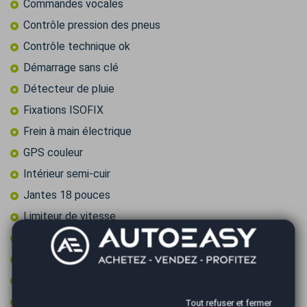
Commandes vocales
Contrôle pression des pneus
Contrôle technique ok
Démarrage sans clé
Détecteur de pluie
Fixations ISOFIX
Frein à main électrique
GPS couleur
Intérieur semi-cuir
Jantes 18 pouces
Limiteur de vitesse
Ordinateur de bord
Palettes au volant
Prise 12v
Prise audio USB
Tout refuser et fermer