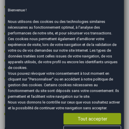
Projecteurs xénon
Bienvenue !
Radar arrière de détection d'obstacles
Nous utilisons des cookies ou des technologies similaires
Radar avant de détection d'obstacles
nécessaires au fonctionnement optimal, à l'analyse des
Régulateur de vitesse
performances de notre site, et pour sécuriser vos transactions.
Ces cookies nous permettent également d'améliorer votre
Retroviseur intérieur électrochrome
expérience de visite, lors de votre navigation et de la validation de
votre ou de vos demandes sur notre site Internet. Les types de
Rétroviseurs dégivrants
données traitées sont celles issues de votre navigation, de vos
Rétroviseurs électriques
appareils utilisés, de votre profil ou encore les identifiants uniques
de cookies.
Rétroviseurs rabattables électriquement
Vous pouvez révoquer votre consentement à tout moment en
Sièges électriques à mémoire
cliquant sur "Personnaliser" ou en accédant à notre
politique de
gestion des cookies
. Certains cookies nécessaires au
Start & Stop
fonctionnement du site sont déposés sans votre consentement. Ils
Toit ouvrant panoramique
permettent et facilitent votre navigation sur le site.
Nous vous donnons le contrôle sur ceux que vous souhaitez activer
Volant multifonctions
et la possibilité de continuer votre navigation sans accepter.
Volant sport
Tout accepter