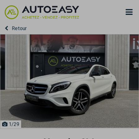
Retour
1
/29