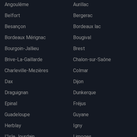
Angoulême
Aurillac
Belfort
Bergerac
Besançon
Bordeaux lac
Bordeaux Mérignac
Bougival
Bourgoin-Jallieu
Brest
Brive-La-Gaillarde
Chalon-sur-Saône
Charleville-Mezières
Colmar
Dax
Dijon
Draguignan
Dunkerque
Epinal
Fréjus
Guadeloupe
Guyane
Herblay
Igny
L'Isle Jourdain
Limoges