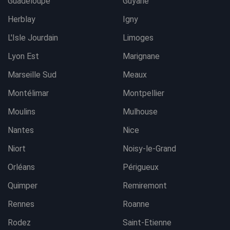
Guadeloupe
Guyane
Herblay
Igny
L'Isle Jourdain
Limoges
Lyon Est
Marignane
Marseille Sud
Meaux
Montélimar
Montpellier
Moulins
Mulhouse
Nantes
Nice
Niort
Noisy-le-Grand
Orléans
Périgueux
Quimper
Remiremont
Rennes
Roanne
Rodez
Saint-Etienne