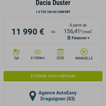
Dacia Duster
1.0 TCE 100 CH CONFORT
À partir de
11 990 €
156,41
€
*
ou
/mois
Financer
Gpl
61500km
2020
MANUELLE
Estimer mon véhicule
Agence
AutoEasy
Draguignan (83)