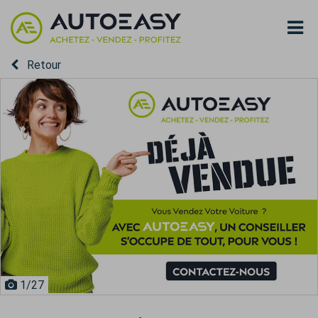
Retour
1
/27