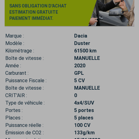
SANS OBLIGATION D'ACHAT
ESTIMATION GRATUITE
PAIEMENT IMMÉDIAT.
Marque :
Dacia
Modèle :
Duster
Kilométrage :
61500 km
Boîte de vitesse :
MANUELLE
Année :
2020
Carburant :
GPL
Puissance Fiscale :
5 CV
Boîte de vitesse :
MANUELLE
CRIT'AIR :
0
Type de véhicule :
4x4/SUV
Portes :
5 portes
Places :
5 places
Puissance réelle :
100 CV
Émission de CO2 :
133g/km