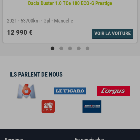
Dacia Duster 1.0 TCe 100 ECO-G Prestige
2021
-
53700km
-
Gpl
-
Manuelle
12 990 €
VOIR LA VOITURE
ILS PARLENT DE NOUS
Services
En savoir plus