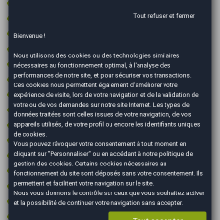
Démarrage sans clé
Tout refuser et fermer
Détecteur de pluie
GPS couleur
Bienvenue !
GPS tactile
Nous utilisons des cookies ou des technologies similaires
Jantes 17 pouces
nécessaires au fonctionnement optimal, à l'analyse des
performances de notre site, et pour sécuriser vos transactions.
Jantes aluminium
Ces cookies nous permettent également d'améliorer votre
Limiteur de vitesse
expérience de visite, lors de votre navigation et de la validation de
votre ou de vos demandes sur notre site Internet. Les types de
Ordinateur de bord
données traitées sont celles issues de votre navigation, de vos
Peinture integrale
appareils utilisés, de votre profil ou encore les identifiants uniques
de cookies.
Prise 12v
Vous pouvez révoquer votre consentement à tout moment en
cliquant sur "Personnaliser" ou en accédant à notre
politique de
Prise audio USB
gestion des cookies
. Certains cookies nécessaires au
Radar arrière de détection d'obstacles
fonctionnement du site sont déposés sans votre consentement. Ils
permettent et facilitent votre navigation sur le site.
Rétroviseurs électriques
Nous vous donnons le contrôle sur ceux que vous souhaitez activer
Start & Stop
et la possibilité de continuer votre navigation sans accepter.
Vitres surteintées