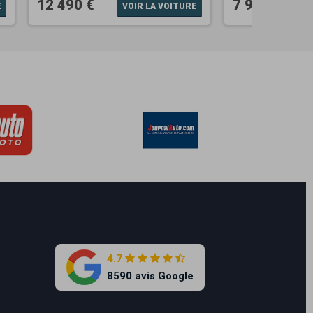
12 490 €
7 990 €
E
VOIR LA VOITURE
4.7
8590 avis Google