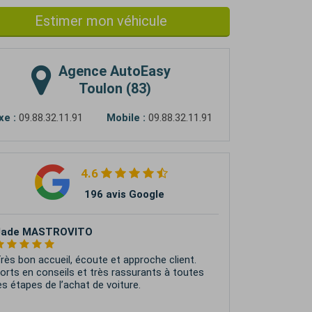
Estimer mon véhicule
Agence
AutoEasy
Toulon (83)
xe :
09.88.32.11.91
Mobile :
09.88.32.11.91
4.6
196 avis Google
udolph Bavarin
xcellent. Equipe dynamique Merci a Rui pour
on professionalisme ;)