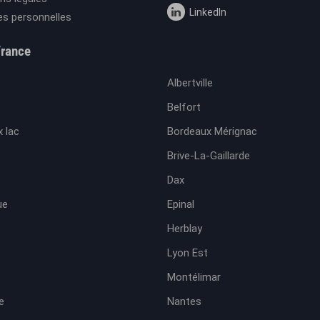
LinkedIn
s personnelles
France
Albertville
Belfort
 lac
Bordeaux Mérignac
Brive-La-Gaillarde
Dax
ue
Epinal
Herblay
Lyon Est
Montélimar
e
Nantes