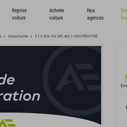
Reprise
Acheter
Nos
De
voiture
voiture
agences
fr
a
Dacia Duster
II 1.6 SCe 16V GPL 4x2 114CH PRESTIGE
Es