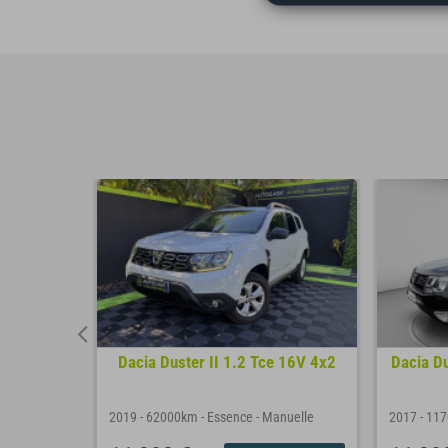
 12V S&S
Dacia Duster II 1.2 Tce 16V 4x2
Dacia D
tomatique
2019
-
62000km
-
Essence
-
Manuelle
2017
-
11