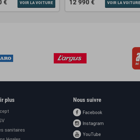
0 €
12 990 €
VOIR LA VOITURE
VOIR LA VOITUR
ir plus
Nous suivre
cept
Facebook
GV
Instagram
s sanitaires
YouTube
ns légales