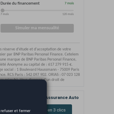
mparez votre devis d’Assurance Auto
Devis assurance en 3 clics
 refuser et fermer