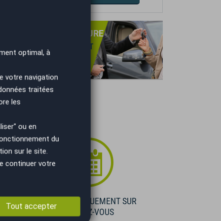
PRISE DE VOTRE VOITURE
NS OBLIGATION D'ACHAT
ment optimal, à
TIMATION GRATUITE
IEMENT IMMÉDIAT.
e votre navigation
 données traitées
ore les
iser" ou en
 fonctionnement du
on sur le site.
e continuer votre
E
VISIBLE UNIQUEMENT SUR
Tout accepter
RENDEZ-VOUS