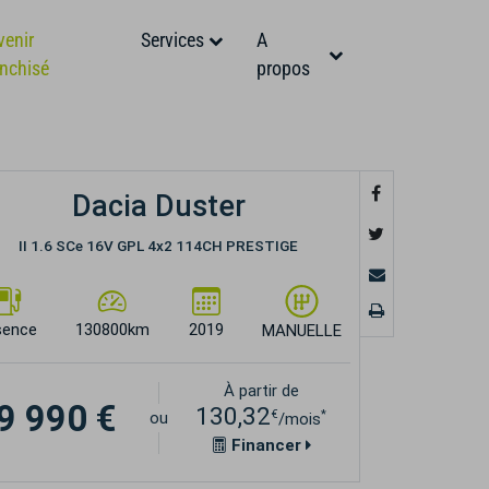
venir
Services
A
anchisé
propos
Dacia Duster
II 1.6 SCe 16V GPL 4x2 114CH PRESTIGE
sence
130800km
2019
MANUELLE
À partir de
9 990 €
130,32
€
*
ou
/mois
Financer