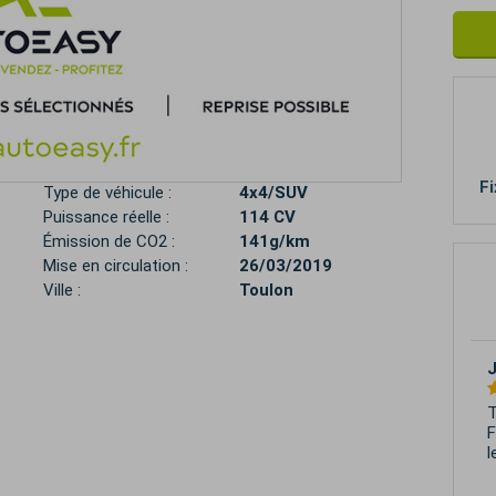
Fi
Type de véhicule :
4x4/SUV
Puissance réelle :
114 CV
Émission de CO2 :
141g/km
Mise en circulation :
26/03/2019
Ville :
Toulon
R
E
s