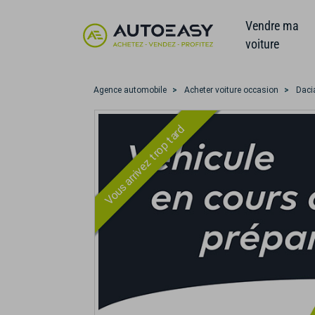
Vendre ma
voiture
Agence automobile
Acheter voiture occasion
Daci
Vous arrivez trop tard