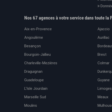
Donnée
Nos 67 agences à votre service dans toute la 
Aix-en-Provence
Ajaccio
Angoulême
Aurillac
Besançon
Bordeaux
Bourgoin-Jallieu
Brest
Charleville-Mezières
Colmar
Draguignan
Dunkerq
Guadeloupe
Guyane
L'Isle Jourdain
Limoges
Marseille Sud
Meaux
Moulins
Mulhous