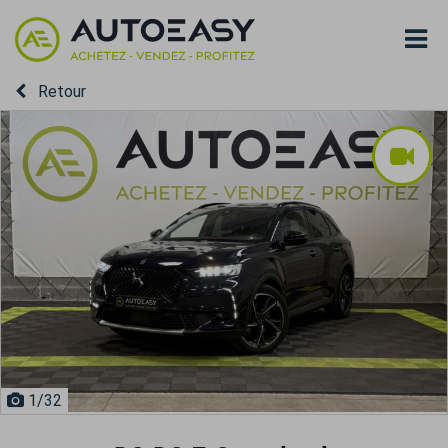
Retour
1
/32