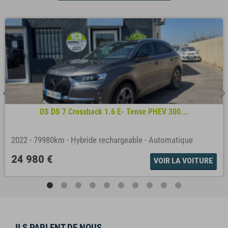
DS DS 7 Crossback 1.6 E- Tense PHEV 300...
2022
-
79980km
-
Hybride rechargeable
-
Automatique
24 980 €
VOIR LA VOITURE
ILS PARLENT DE NOUS