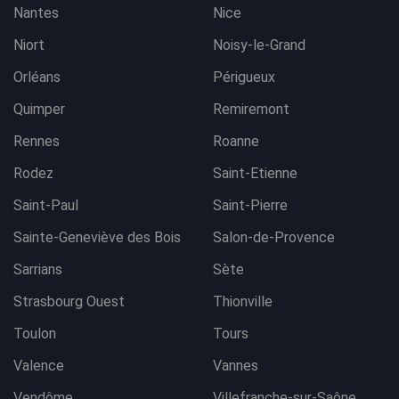
Nantes
Nice
Niort
Noisy-le-Grand
Orléans
Périgueux
Quimper
Remiremont
Rennes
Roanne
Rodez
Saint-Etienne
Saint-Paul
Saint-Pierre
Sainte-Geneviève des Bois
Salon-de-Provence
Sarrians
Sète
Strasbourg Ouest
Thionville
Toulon
Tours
Valence
Vannes
Vendôme
Villefranche-sur-Saône