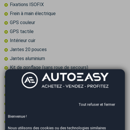
Fixations ISOFIX
Frein à main électrique
GPS couleur
GPS tactile
Intérieur cuir
Jantes 20 pouces
Jantes aluminium
Kit de gonflage (sans roue de secours)
Limiteur de vitesse
Ordinateur de bord
Ouverture de coffre main libre
Ouverture du coffre électrique
Tout refuser et fermer
Pack éclairage ambiance
Bienvenue !
Palettes au volant
Nous utilisons des cookies ou des technologies similaires