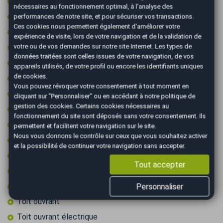
Peinture integrale
nécessaires au fonctionnement optimal, à l'analyse des
Prise 12v
performances de notre site, et pour sécuriser vos transactions.
Ces cookies nous permettent également d'améliorer votre
Prise audio USB
expérience de visite, lors de votre navigation et de la validation de
Radar arrière de détection d'obstacles
votre ou de vos demandes sur notre site Internet. Les types de
données traitées sont celles issues de votre navigation, de vos
Radar avant de détection d'obstacles
appareils utilisés, de votre profil ou encore les identifiants uniques
de cookies.
Reconnaissance des panneaux de signalisation
Vous pouvez révoquer votre consentement à tout moment en
Régulateur de vitesse adaptatif
cliquant sur "Personnaliser" ou en accédant à notre
politique de
gestion des cookies
. Certains cookies nécessaires au
Rétroviseurs électriques
fonctionnement du site sont déposés sans votre consentement. Ils
Sièges chauffants
permettent et facilitent votre navigation sur le site.
Nous vous donnons le contrôle sur ceux que vous souhaitez activer
Sièges électriques
et la possibilité de continuer votre navigation sans accepter.
Sièges électriques à mémoire
Tout accepter
Start & Stop
Système de caméras 360°
Personnaliser
Toit ouvrant
Toit ouvrant électrique