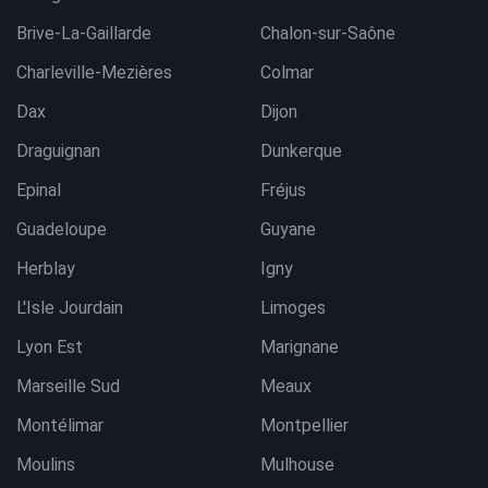
Brive-La-Gaillarde
Chalon-sur-Saône
Charleville-Mezières
Colmar
Dax
Dijon
Draguignan
Dunkerque
Epinal
Fréjus
Guadeloupe
Guyane
Herblay
Igny
L'Isle Jourdain
Limoges
Lyon Est
Marignane
Marseille Sud
Meaux
Montélimar
Montpellier
Moulins
Mulhouse