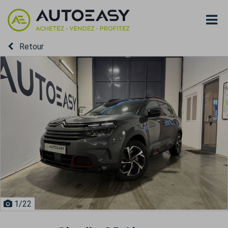
Retour
1
/22