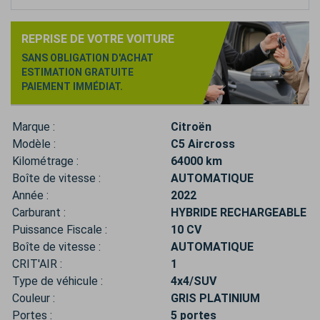
REPRISE DE VOTRE VOITURE
SANS OBLIGATION D'ACHAT
ESTIMATION GRATUITE
PAIEMENT IMMÉDIAT.
Marque :
Citroën
Modèle :
C5 Aircross
Kilométrage :
64000 km
Boîte de vitesse :
AUTOMATIQUE
Année :
2022
Carburant :
HYBRIDE RECHARGEABLE
Puissance Fiscale :
10 CV
Boîte de vitesse :
AUTOMATIQUE
CRIT'AIR :
1
Type de véhicule :
4x4/SUV
Couleur :
GRIS PLATINIUM
Portes :
5 portes