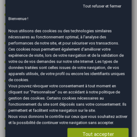
Jantes 18 pouces
Tout refuser et fermer
Jantes aluminium
Bienvenue !
Kit de gonflage (sans roue de secours)
Nous utilisons des cookies ou des technologies similaires
Limiteur de vitesse
nécessaires au fonctionnement optimal, à l'analyse des
Ordinateur de bord
performances de notre site, et pour sécuriser vos transactions.
Ces cookies nous permettent également d'améliorer votre
Prise 12v
expérience de visite, lors de votre navigation et de la validation de
Prise audio USB
votre ou de vos demandes sur notre site Internet. Les types de
données traitées sont celles issues de votre navigation, de vos
Radar arrière de détection d'obstacles
appareils utilisés, de votre profil ou encore les identifiants uniques
de cookies.
Radar avant de détection d'obstacles
Vous pouvez révoquer votre consentement à tout moment en
Reconnaissance des panneaux de signalisation
cliquant sur "Personnaliser" ou en accédant à notre
politique de
gestion des cookies
. Certains cookies nécessaires au
Régulateur de vitesse
fonctionnement du site sont déposés sans votre consentement. Ils
Régulateur de vitesse adaptatif
permettent et facilitent votre navigation sur le site.
Nous vous donnons le contrôle sur ceux que vous souhaitez activer
Retroviseur intérieur électrochrome
et la possibilité de continuer votre navigation sans accepter.
Rétroviseurs électriques
Tout accepter