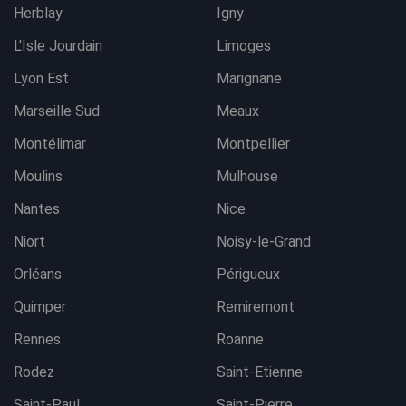
Herblay
Igny
L'Isle Jourdain
Limoges
Lyon Est
Marignane
Marseille Sud
Meaux
Montélimar
Montpellier
Moulins
Mulhouse
Nantes
Nice
Niort
Noisy-le-Grand
Orléans
Périgueux
Quimper
Remiremont
Rennes
Roanne
Rodez
Saint-Etienne
Saint-Paul
Saint-Pierre