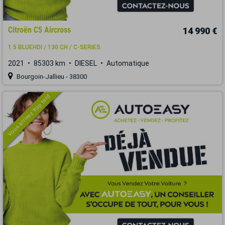
Citroën C5 Aircross
14 990 €
1.5 BLUEHDI / 130 CH / C-SERIES
2021
85303 km
DIESEL
Automatique
Bourgoin-Jallieu - 38300
Vous arrivez trop tard