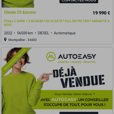
Citroën C5 Aircross
19 990 €
Phase 2 SHINE 1.5 BLUEHDI 130 ch EAT8 * FULL ENTRETIEN * GARANTIE 6
MOIS
2022
56500 km
DIESEL
Automatique
Montpellier - 34430
Vous arrivez trop tard