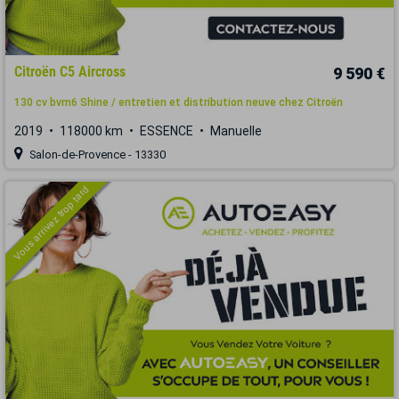
Citroën C5 Aircross
9 590 €
130 cv bvm6 Shine / entretien et distribution neuve chez Citroën
2019
118000 km
ESSENCE
Manuelle
Salon-de-Provence - 13330
Vous arrivez trop tard