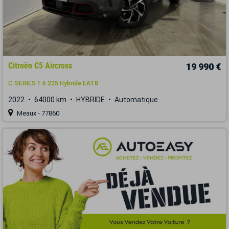
Citroën C5 Aircross
19 990 €
C-SERIES 1.6 225 Hybride EAT8
2022
64000 km
HYBRIDE
Automatique
Meaux - 77860