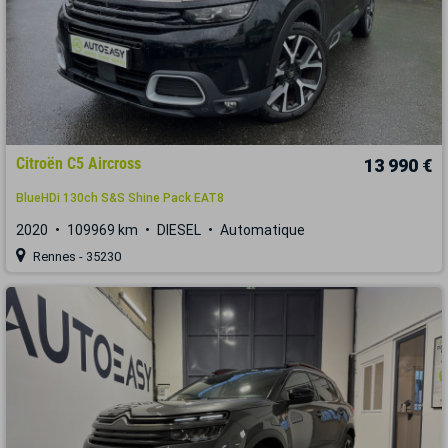
Citroën C5 Aircross
13 990 €
BlueHDi 130ch S&S Shine Pack EAT8
2020
109969 km
DIESEL
Automatique
Rennes - 35230