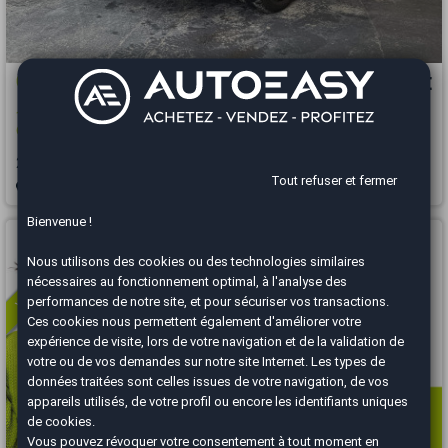
Citroën C5 Aircross
15 990 €
1.6 180 SHINE PACK EAT BVA MOTEUR A CHAINE ENTRETIEN OK
GARANTIE 6 MOIS
2019
93000 km
ESSENCE
Automatique
Tout refuser et fermer
Brive-La-Gaillarde - 19100
Bienvenue !
Vous arrivez trop tard
Nous utilisons des cookies ou des technologies similaires
nécessaires au fonctionnement optimal, à l'analyse des
performances de notre site, et pour sécuriser vos transactions.
Ces cookies nous permettent également d'améliorer votre
expérience de visite, lors de votre navigation et de la validation de
votre ou de vos demandes sur notre site Internet. Les types de
données traitées sont celles issues de votre navigation, de vos
appareils utilisés, de votre profil ou encore les identifiants uniques
de cookies.
Vous pouvez révoquer votre consentement à tout moment en