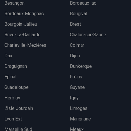
Besançon
Bordeaux lac
Bordeaux Mérignac
Bougival
Bourgoin-Jallieu
Brest
Brive-La-Gaillarde
Chalon-sur-Saône
Charleville-Mezières
Colmar
Dax
Dijon
Draguignan
Dunkerque
Epinal
Fréjus
Guadeloupe
Guyane
Herblay
Igny
L'Isle Jourdain
Limoges
Lyon Est
Marignane
Marseille Sud
Meaux