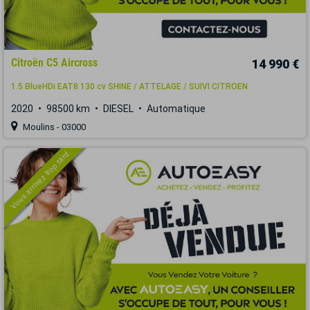
Citroën C5 Aircross
14 990 €
1.5 BlueHDi EAT8 130 cv SHINE / ATTELAGE / SUIVI CITROEN
2020
98500 km
DIESEL
Automatique
Moulins - 03000
Vous arrivez trop tard