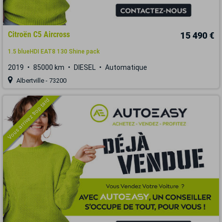
Citroën C5 Aircross
15 490 €
1.5 blueHDI EAT8 130 Shine pack
2019
85000 km
DIESEL
Automatique
Albertville - 73200
Vous arrivez trop tard