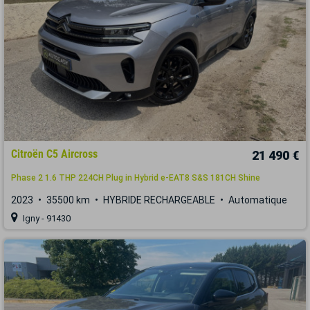
Citroën C5 Aircross
21 490 €
Phase 2 1.6 THP 224CH Plug in Hybrid e-EAT8 S&S 181CH Shine
2023
35500 km
HYBRIDE RECHARGEABLE
Automatique
Igny - 91430