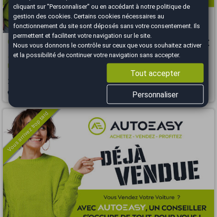
cliquant sur "Personnaliser" ou en accédant à notre
politique de
gestion des cookies
. Certains cookies nécessaires au
fonctionnement du site sont déposés sans votre consentement. Ils
permettent et facilitent votre navigation sur le site.
Citroën C5 Aircross
14 990 €
Nous vous donnons le contrôle sur ceux que vous souhaitez activer
et la possibilité de continuer votre navigation sans accepter.
1.5 BlueHDi 130 EAT8 Feel / Faible Kilométrage / Caméra / Carplay /
Rappel OK
Tout accepter
2020
57389 km
DIESEL
Automatique
Personnaliser
Salon-de-Provence - 13330
Vous arrivez trop tard