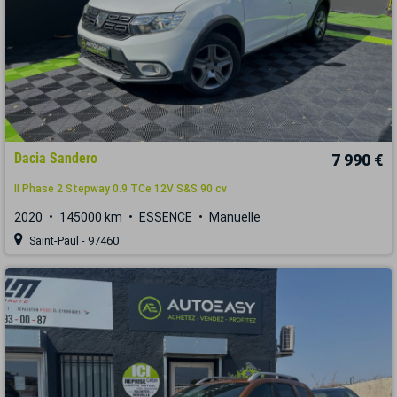
Dacia Sandero
7 990 €
II Phase 2 Stepway 0.9 TCe 12V S&S 90 cv
2020
145000 km
ESSENCE
Manuelle
Saint-Paul - 97460