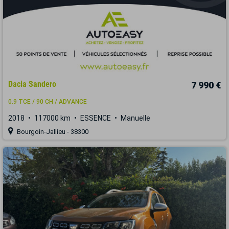
Dacia Sandero
7 990 €
0.9 TCE / 90 CH / ADVANCE
2018
117000 km
ESSENCE
Manuelle
Bourgoin-Jallieu - 38300