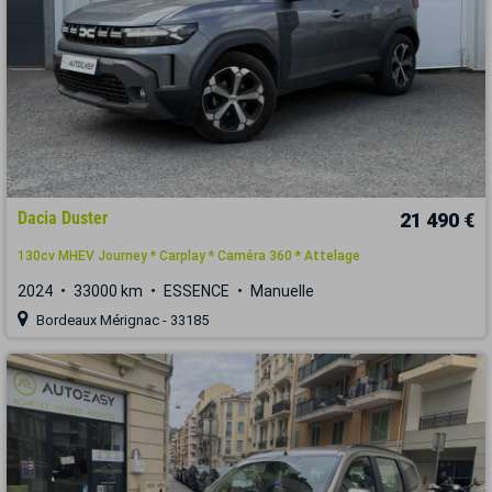
Dacia Duster
21 490 €
130cv MHEV Journey * Carplay * Caméra 360 * Attelage
2024
33000 km
ESSENCE
Manuelle
Bordeaux Mérignac - 33185