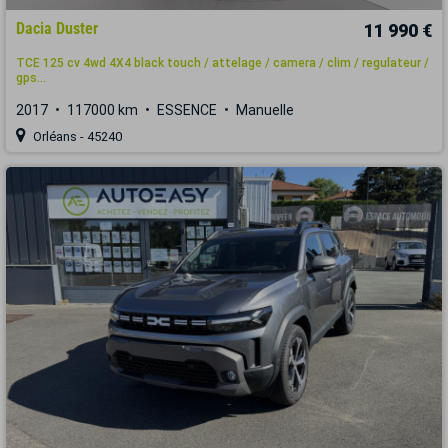
Dacia Duster
11 990 €
TCE 125 cv 4wd 4X4 black touch / attelage / camera / clim / regulateur /
gps...
2017
117000 km
ESSENCE
Manuelle
Orléans - 45240