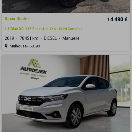
Dacia Duster
14 490 €
1.5 Blue DCI 115 Essentiel 4X4 - Suivi Complet
2019
78451 km
DIESEL
Manuelle
Mulhouse - 68390