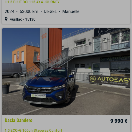
II 1.5 BLUE DCI 115 4X4 JOURNEY
2024
53000 km
DIESEL
Manuelle
Aurillac - 15130
Dacia Sandero
9 990 €
1.0 ECO-G 100ch Stepway Confort