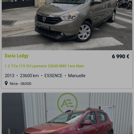
Dacia Lodgy
6 990 €
1.2 TCe 115 CH Laureate 23600 KMS 1ere Main
2013
23600 km
ESSENCE
Manuelle
Nice - 06300