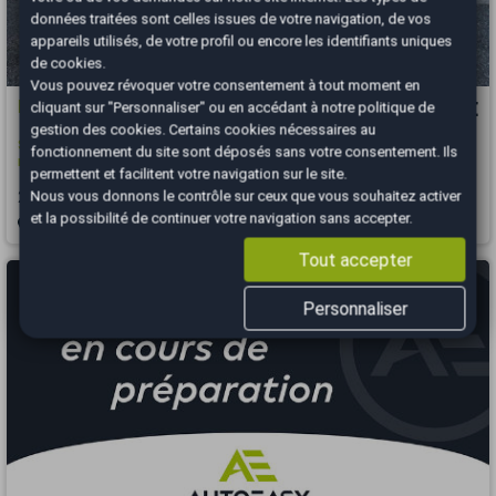
données traitées sont celles issues de votre navigation, de vos
appareils utilisés, de votre profil ou encore les identifiants uniques
de cookies.
Vous pouvez révoquer votre consentement à tout moment en
Dacia Sandero
12 990 €
cliquant sur "Personnaliser" ou en accédant à notre
politique de
gestion des cookies
. Certains cookies nécessaires au
Stepway 1.0 TCe 12V 90 cv // Bon état // Boite manuelle // Première
fonctionnement du site sont déposés sans votre consentement. Ils
main
permettent et facilitent votre navigation sur le site.
Nous vous donnons le contrôle sur ceux que vous souhaitez activer
2021
71318 km
ESSENCE
Manuelle
et la possibilité de continuer votre navigation sans accepter.
Guyane - 97354
Tout accepter
Personnaliser