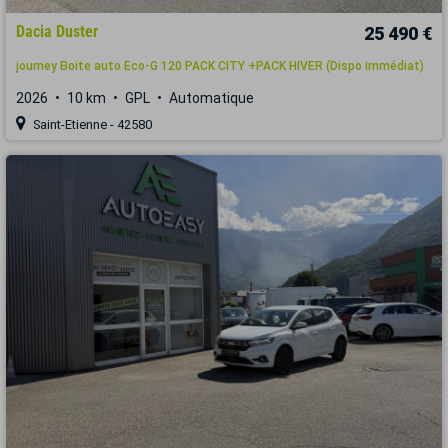
Dacia Duster
25 490 €
journey Boite auto Eco-G 120 PACK CITY +PACK HIVER (Dispo immédiat)
2026
10 km
GPL
Automatique
Saint-Etienne - 42580