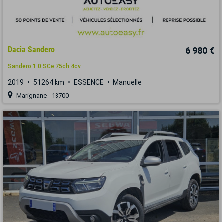
Dacia Sandero
6 980 €
Sandero 1.0 SCe 75ch 4cv
2019
51264 km
ESSENCE
Manuelle
Marignane - 13700