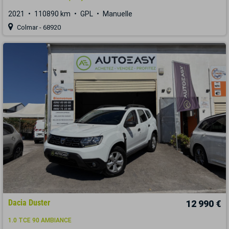
2021
110890 km
GPL
Manuelle
Colmar - 68920
Dacia Duster
12 990 €
1.0 TCE 90 AMBIANCE