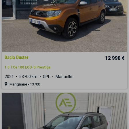
Dacia Duster
12 990 €
1.0 TCe 100 ECO-G Prestige
2021
53700 km
GPL
Manuelle
Marignane - 13700