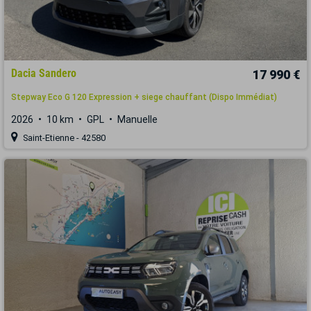
Dacia Sandero
17 990 €
Stepway Eco G 120 Expression + siege chauffant (Dispo Immédiat)
2026
10 km
GPL
Manuelle
Saint-Etienne - 42580