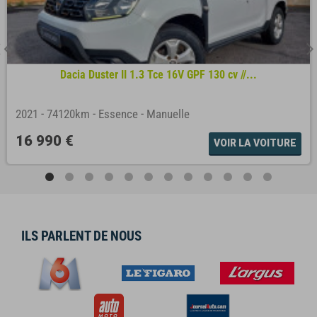
Dacia Duster II 1.3 Tce 16V GPF 130 cv //...
2021
-
74120km
-
Essence
-
Manuelle
16 990 €
VOIR LA VOITURE
ILS PARLENT DE NOUS