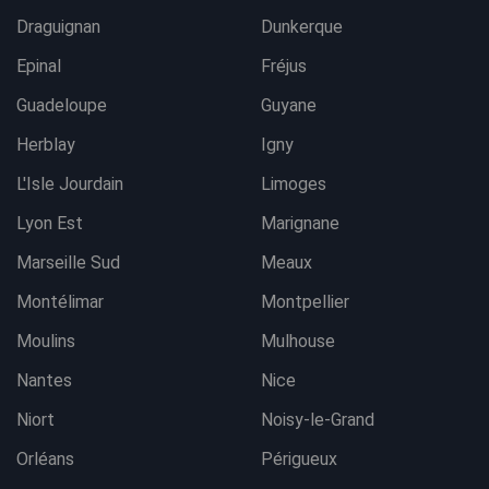
Draguignan
Dunkerque
Epinal
Fréjus
Guadeloupe
Guyane
Herblay
Igny
L'Isle Jourdain
Limoges
Lyon Est
Marignane
Marseille Sud
Meaux
Montélimar
Montpellier
Moulins
Mulhouse
Nantes
Nice
Niort
Noisy-le-Grand
Orléans
Périgueux