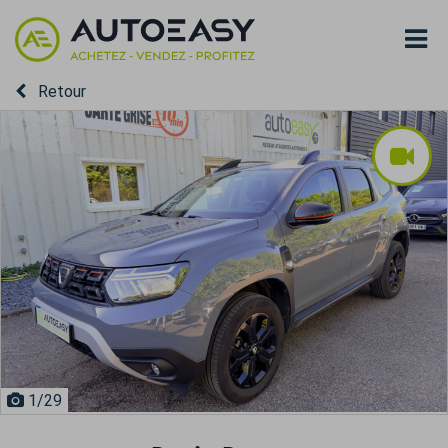
Retour
1
/29