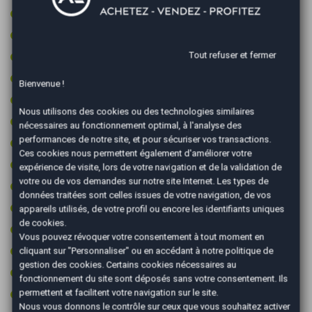
GPS couleur
GPS tactile
Jantes 17 pouces
Tout refuser et fermer
Jantes aluminium
Bienvenue !
Limiteur de vitesse
Nous utilisons des cookies ou des technologies similaires
Ordinateur de bord
nécessaires au fonctionnement optimal, à l'analyse des
performances de notre site, et pour sécuriser vos transactions.
Première main
Ces cookies nous permettent également d'améliorer votre
Prise 12v
expérience de visite, lors de votre navigation et de la validation de
votre ou de vos demandes sur notre site Internet. Les types de
Prise audio USB
données traitées sont celles issues de votre navigation, de vos
Radar arrière de détection d'obstacles
appareils utilisés, de votre profil ou encore les identifiants uniques
de cookies.
Radar avant de détection d'obstacles
Vous pouvez révoquer votre consentement à tout moment en
Reconnaissance des panneaux de signalisation
cliquant sur "Personnaliser" ou en accédant à notre
politique de
gestion des cookies
. Certains cookies nécessaires au
Régulateur de vitesse
fonctionnement du site sont déposés sans votre consentement. Ils
Rétroviseurs dégivrants
permettent et facilitent votre navigation sur le site.
Nous vous donnons le contrôle sur ceux que vous souhaitez activer