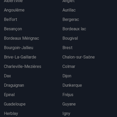
Albertville
Anglet
Angoulême
Aurillac
Belfort
Bergerac
Besançon
Bordeaux lac
Bordeaux Mérignac
Bougival
Bourgoin-Jallieu
Brest
Brive-La-Gaillarde
Chalon-sur-Saône
Charleville-Mezières
Colmar
Dax
Dijon
Draguignan
Dunkerque
Epinal
Fréjus
Guadeloupe
Guyane
Herblay
Igny