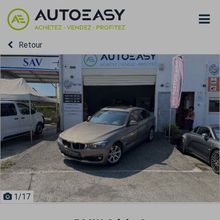
Retour
1
/17