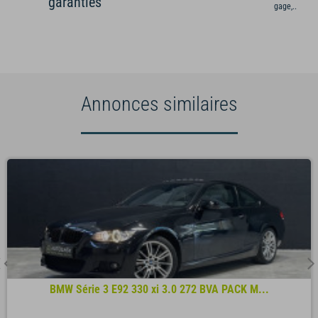
garanties
gage,...)
Annonces similaires
BMW Série 3 E92 330 xi 3.0 272 BVA PACK M...