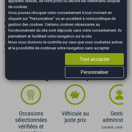
appareils utilisés, de votre profil ou encore les identifiants uniques
EN OPTION :
de cookies.
Vous pouvez révoquer votre consentement à tout moment en
* GARANTIE 12 ou 48 mois
cliquant sur "Personnaliser" ou en accédant à notre
politique de
(moteur, boite, pont, turbo, système de direction, système
gestion des cookies
. Certains cookies nécessaires au
de freinage, système de transmission, ingrédients)
fonctionnement du site sont déposés sans votre consentement. Ils
permettent et facilitent votre navigation sur le site.
* POUR TOUS RENSEIGNEMENTS : 02€62€86€19€74 ou
Nous vous donnons le contrôle sur ceux que vous souhaitez activer
06€92€61€59€19
et la possibilité de continuer votre navigation sans accepter.
*
Tout accepter
Personnaliser
Les Avantages AutoEasy
Occasions
Véhicule au
Gestion
sélectionnées
juste prix
administrati
vérifiées et
(cession, carte grise,