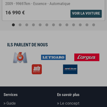
2009
-
99697km
-
Essence
-
Automatique
16 990 €
VOIR LA VOITURE
ILS PARLENT DE NOUS
Services
En savoir plus
Guide
Le concept