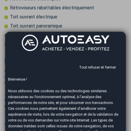
Rétroviseurs rabattables électriquement
Toit ouvrant électrique
Toit ouvrant panoramique
Vitres surteintées
Volant multifonctions
Informations complémentaires
Tout refuser et fermer
* TRES BON ETAT
* BOITE AUTO
Bienvenue !
* REVISEE
Nous utilisons des cookies ou des technologies similaires
------------------------------------
nécessaires au fonctionnement optimal, à l'analyse des
Visible sur St-Pierre Réunion 53 CHEMIN MAXIME RIVIERE
performances de notre site, et pour sécuriser vos transactions.
97410 ST PIERRE
Ces cookies nous permettent également d'améliorer votre
------------------------------------
expérience de visite, lors de votre navigation et de la validation de
votre ou de vos demandes sur notre site Internet. Les types de
* POSSIBILITÉ DE FAIRE LA CARTE GRISE SUR PLACE
données traitées sont celles issues de votre navigation, de vos