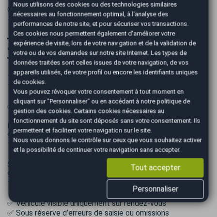
Nous utilisons des cookies ou des technologies similaires
Opteven
nécessaires au fonctionnement optimal, à l'analyse des
- Livraison possible partout en France sur devis
performances de notre site, et pour sécuriser vos transactions.
Ces cookies nous permettent également d'améliorer votre
━━━━━━━━━━━━━━━━━━━━━━━━━━━━━━
expérience de visite, lors de votre navigation et de la validation de
➡️ AUTOEASY MARIGNANE
votre ou de vos demandes sur notre site Internet. Les types de
━━━━━━━━━━━━━━━━━━━━━━━━━━━━━━
données traitées sont celles issues de votre navigation, de vos
appareils utilisés, de votre profil ou encore les identifiants uniques
11 Chemin de Carthage
de cookies.
13700 Marignane
Vous pouvez révoquer votre consentement à tout moment en
cliquant sur "Personnaliser" ou en accédant à notre
politique de
✅ Horaires d’ouverture
gestion des cookies
. Certains cookies nécessaires au
fonctionnement du site sont déposés sans votre consentement. Ils
Lundi au vendredi
permettent et facilitent votre navigation sur le site.
9h00 – 12h00
Nous vous donnons le contrôle sur ceux que vous souhaitez activer
14h00 – 18h00
et la possibilité de continuer votre navigation sans accepter.
Samedi
Tout accepter
9h00 – 12h00
14h00 – 17h00
Personnaliser
✅ Véhicule visible uniquement sur rendez-vous
✅ Sous réserve d’erreurs de saisie ou omissions