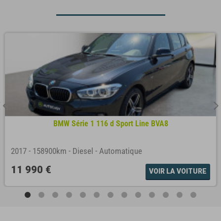
BMW Série 1 116 d Sport Line BVA8
2017
-
158900km
-
Diesel
-
Automatique
11 990 €
VOIR LA VOITURE