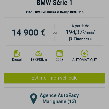
BMW Série 1
116d - BVA F40 Business Design DKG7 116
À partir de
14 900 €
194,37
€
*
ou
/mois
Financer
Diesel
137398km
2023
AUTOMATIQUE
Estimer mon véhicule
Agence
AutoEasy
Marignane (13)