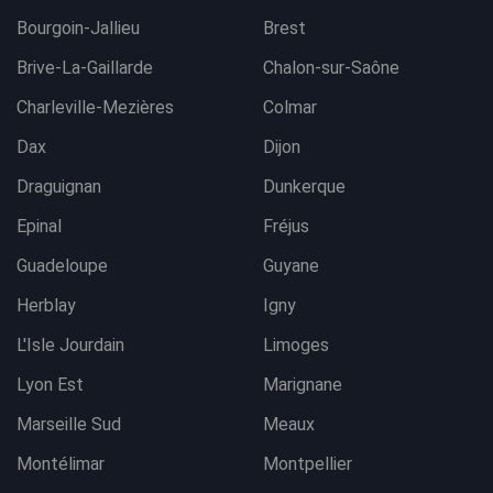
Bourgoin-Jallieu
Brest
Brive-La-Gaillarde
Chalon-sur-Saône
Charleville-Mezières
Colmar
Dax
Dijon
Draguignan
Dunkerque
Epinal
Fréjus
Guadeloupe
Guyane
Herblay
Igny
L'Isle Jourdain
Limoges
Lyon Est
Marignane
Marseille Sud
Meaux
Montélimar
Montpellier