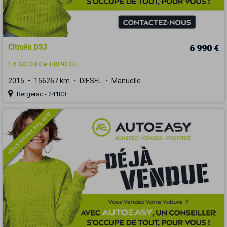
Citroën DS3
6 990 €
1.6 SO CHIC e-HDI 90 CH
2015
156267 km
DIESEL
Manuelle
Bergerac - 24100
Vous arrivez trop tard