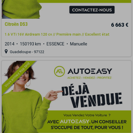
Citroën DS3
6 663 €
1.6 VTi 16V Airdream 120 cv // Première main // Excellent état
2014
150193 km
ESSENCE
Manuelle
Guadeloupe - 97122
Vous arrivez trop tard