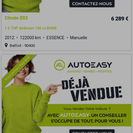
Citroën DS3
6 289 €
1.6 THP Airdream 156 cv BVM6
2012
122000 km
ESSENCE
Manuelle
Belfort - 90400
Vous arrivez trop tard