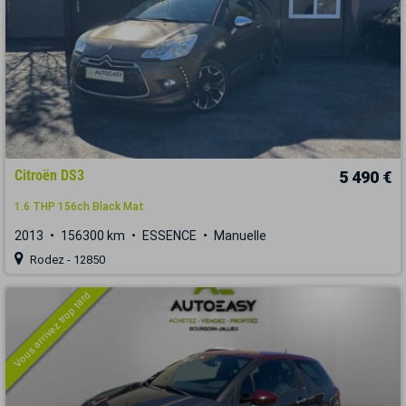
Citroën DS3
5 490 €
1.6 THP 156ch Black Mat
2013
156300 km
ESSENCE
Manuelle
Rodez - 12850
Vous arrivez trop tard