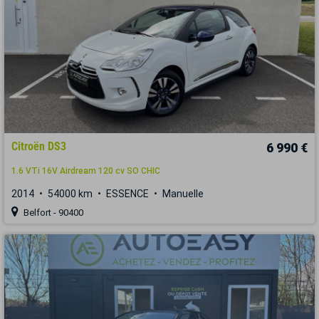
Citroën DS3
6 990 €
1.6 VTi 16V Airdream 120 cv SO CHIC
2014
54000 km
ESSENCE
Manuelle
Belfort - 90400