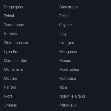
Draguignan
Dunkerque
Epinal
Fréjus
Guadeloupe
Guyane
Herblay
Igny
L'Isle Jourdain
Limoges
Lyon Est
Marignane
Marseille Sud
Meaux
Montélimar
Montpellier
Moulins
Mulhouse
Nantes
Nice
Niort
Noisy-le-Grand
Orléans
Périgueux