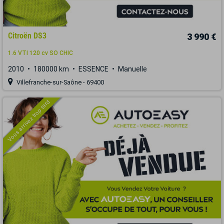
Citroën DS3
3 990 €
1.6 VTI 120 cv SO CHIC
2010
180000 km
ESSENCE
Manuelle
Villefranche-sur-Saône - 69400
Vous arrivez trop tard