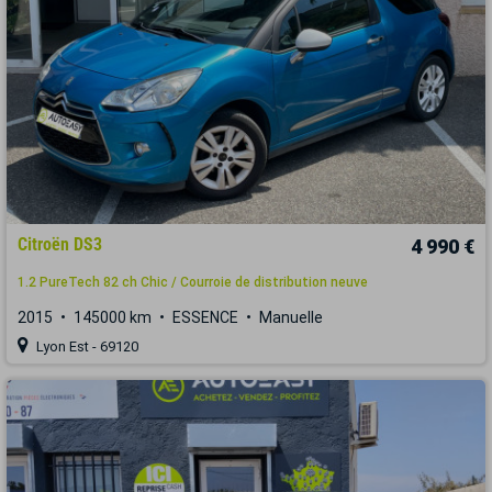
Citroën DS3
4 990 €
1.2 PureTech 82 ch Chic / Courroie de distribution neuve
2015
145000 km
ESSENCE
Manuelle
Lyon Est - 69120