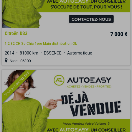
Citroën DS3
7 000 €
1.2 82 CH So Chic 1ere Main distribution Ok
2014
81000 km
ESSENCE
Automatique
Nice - 06300
Vous arrivez trop tard