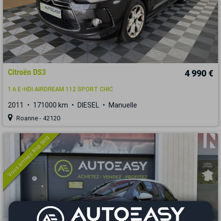
Citroën DS3
4 990 €
1.6 E-HDI AIRDREAM 112 SPORT CHIC
2011
171000 km
DIESEL
Manuelle
Roanne - 42120
Vous arrivez trop tard