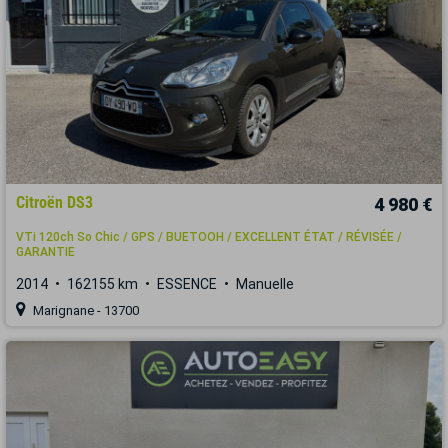
Citroën DS3
4 980 €
VTi 120ch So Chic / GPS / BUETOOH / EXCELLENT ÉTAT / RÉVISÉE /
GARANTIE
2014
162155 km
ESSENCE
Manuelle
Marignane - 13700