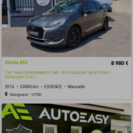
Citroën DS3
8 980 €
THP 165ch PERFORMANCE LINE / GPS COULEUR / BLUETOOH /
EXCELLENT ÉTAT /...
2016
53000 km
ESSENCE
Manuelle
Marignane - 13700