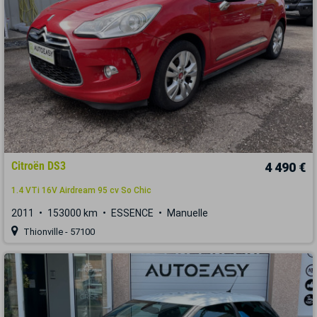
Citroën DS3
4 490 €
1.4 VTi 16V Airdream 95 cv So Chic
2011
153000 km
ESSENCE
Manuelle
Thionville - 57100