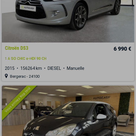
Citroën DS3
6 990 €
1.6 SO CHIC e-HDI 90 CH
2015
156264 km
DIESEL
Manuelle
Bergerac - 24100
Vous arrivez trop tard