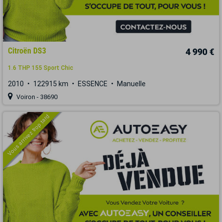
Citroën DS3
4 990 €
1.6 THP 155 Sport Chic
2010
122915 km
ESSENCE
Manuelle
Voiron - 38690
Vous arrivez trop tard