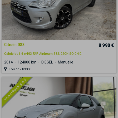
Citroën DS3
8 990 €
Cabriolet 1.6 e-HDi FAP Airdream S&S 92CH SO CHIC
2014
124800 km
DIESEL
Manuelle
Toulon - 83000
Vous arrivez trop tard