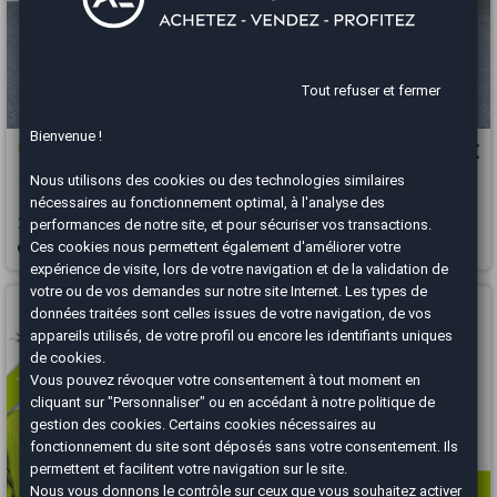
Tout refuser et fermer
Bienvenue !
Citroën DS3
4 990 €
Nous utilisons des cookies ou des technologies similaires
1.6 E-HDI 90 SO CHIC
nécessaires au fonctionnement optimal, à l'analyse des
2012
175000 km
DIESEL
Manuelle
performances de notre site, et pour sécuriser vos transactions.
Ces cookies nous permettent également d'améliorer votre
Herblay - 95220
expérience de visite, lors de votre navigation et de la validation de
votre ou de vos demandes sur notre site Internet. Les types de
Vous arrivez trop tard
données traitées sont celles issues de votre navigation, de vos
appareils utilisés, de votre profil ou encore les identifiants uniques
de cookies.
Vous pouvez révoquer votre consentement à tout moment en
cliquant sur "Personnaliser" ou en accédant à notre
politique de
gestion des cookies
. Certains cookies nécessaires au
fonctionnement du site sont déposés sans votre consentement. Ils
permettent et facilitent votre navigation sur le site.
Nous vous donnons le contrôle sur ceux que vous souhaitez activer