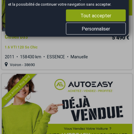
et la possibilité de continuer votre navigation sans accepter.
Tout accepter
Personnaliser
Citroën DS3
5 490 €
1.6 VTI 120 So Chic
2011
158430 km
ESSENCE
Manuelle
Voiron - 38690
Vous arrivez trop tard