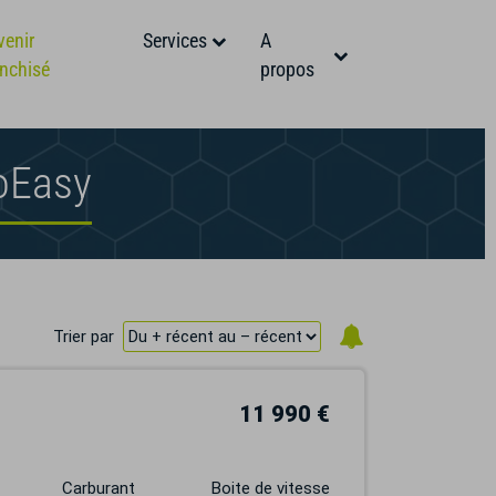
venir
Services
A
anchisé
propos
oEasy
Trier par
11 990 €
Carburant
Boite de vitesse