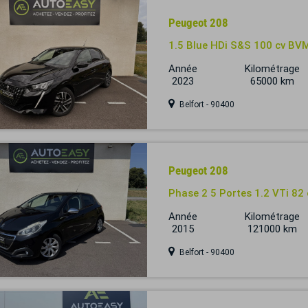
Peugeot 208
1.5 Blue HDi S&S 100 cv BV
Année
Kilométrage
2023
65000 km
Belfort - 90400
Peugeot 208
Phase 2 5 Portes 1.2 VTi 8
Année
Kilométrage
2015
121000 km
Belfort - 90400