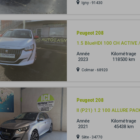
Igny - 91430
Peugeot 208
1.5 BlueHDI 100 CH ACTIVE 
Année
Kilométrage
2023
118500 km
Colmar - 68920
Peugeot 208
II (P21) 1.2 100 ALLURE PA
Année
Kilométrage
2021
45438 km
Sète - 34770