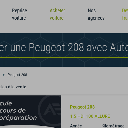
Reprise
Acheter
Nos
De
voiture
voiture
agences
fr
er une Peugeot 208 avec Aut
t
Peugeot 208
les à la vente
Peugeot 208
1.5 HDI 100 ALLURE
Année
Kilométrage