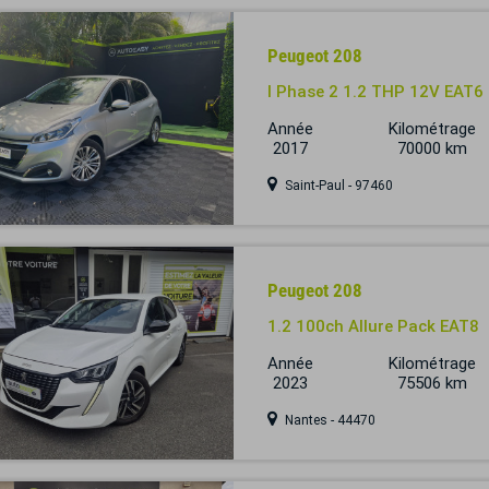
Peugeot 208
I Phase 2 1.2 THP 12V EAT6
Année
Kilométrage
2017
70000 km
Saint-Paul - 97460
Peugeot 208
1.2 100ch Allure Pack EAT8
Année
Kilométrage
2023
75506 km
Nantes - 44470