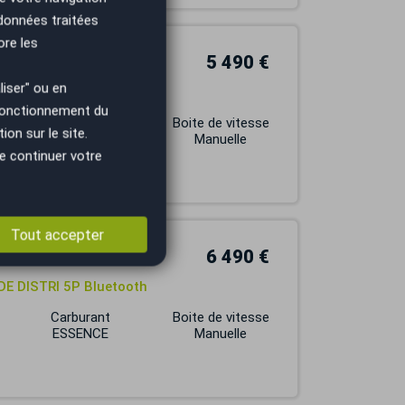
 données traitées
ore les
5 490 €
iser" ou en
 chauffants
 fonctionnement du
Carburant
Boite de vitesse
on sur le site.
ESSENCE
Manuelle
e continuer votre
Tout accepter
6 490 €
 DE DISTRI 5P Bluetooth
Carburant
Boite de vitesse
ESSENCE
Manuelle