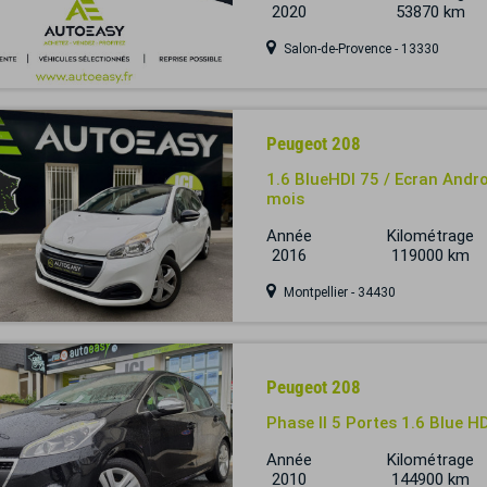
2020
53870 km
Salon-de-Provence - 13330
Peugeot 208
1.6 BlueHDI 75 / Ecran Andro
mois
Année
Kilométrage
2016
119000 km
Montpellier - 34430
Peugeot 208
Phase II 5 Portes 1.6 Blue H
Année
Kilométrage
2010
144900 km