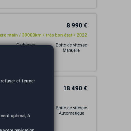
8 990 €
 1ere main / 39000km / très bon état / 2022
Carburant
Boite de vitesse
ESSENCE
Manuelle
 refuser et fermer
18 490 €
e-DSC6
Carburant
Boite de vitesse
HYBRIDE
Automatique
ment optimal, à
e votre navigation