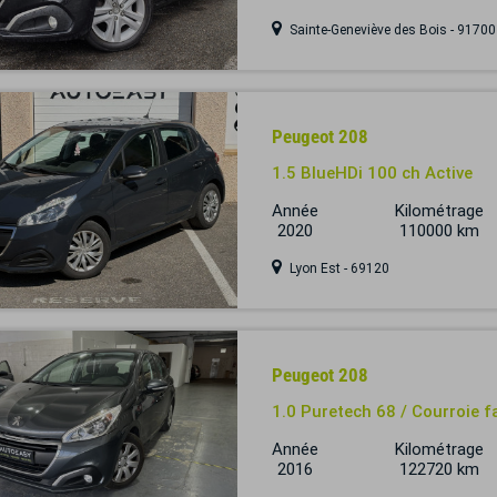
Sainte-Geneviève des Bois - 91700
Peugeot 208
1.5 BlueHDi 100 ch Active
Année
Kilométrage
2020
110000 km
Lyon Est - 69120
Peugeot 208
1.0 Puretech 68 / Courroie fa
Année
Kilométrage
2016
122720 km