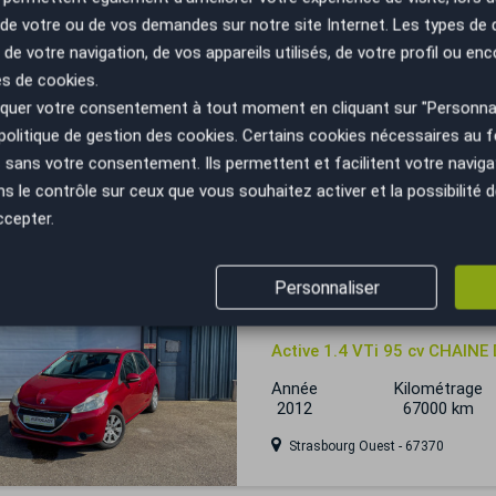
n de votre ou de vos demandes sur notre site Internet. Les types de
 de votre navigation, de vos appareils utilisés, de votre profil ou enc
Peugeot 208
es de cookies.
uer votre consentement à tout moment en cliquant sur "Personnal
1.2 / 82 cv ALLURE / Sièges
politique de gestion des cookies
. Certains cookies nécessaires au
Année
Kilométrage
sans votre consentement. Ils permettent et facilitent votre navigati
2017
90999 km
le contrôle sur ceux que vous souhaitez activer et la possibilité d
Noisy-le-Grand - 93160
ccepter.
Personnaliser
Peugeot 208
Active 1.4 VTi 95 cv CHAINE
Année
Kilométrage
2012
67000 km
Strasbourg Ouest - 67370