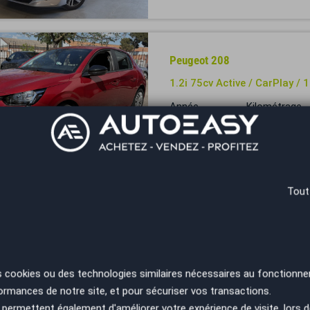
Peugeot 208
1.2i 75cv Active / CarPlay /
Année
Kilométrage
2022
39000 km
Aix-en-Provence - 13290
Tout
Peugeot 208
GT Phase 2 1.2 Hybrid 100 
Année
Kilométrage
2024
26500 km
s cookies ou des technologies similaires nécessaires au fonctionne
ormances de notre site, et pour sécuriser vos transactions.
Besançon - 25220
permettent également d'améliorer votre expérience de visite, lors d