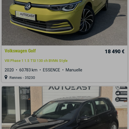
Volkswagen Golf
18 490 €
VIII Phase 1 1.5 TSI 130 ch BVM6 Style
2020
60783 km
ESSENCE
Manuelle
Rennes - 35230