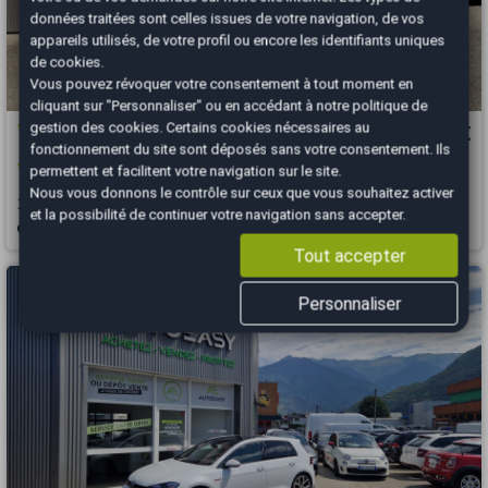
données traitées sont celles issues de votre navigation, de vos
appareils utilisés, de votre profil ou encore les identifiants uniques
de cookies.
Vous pouvez révoquer votre consentement à tout moment en
cliquant sur "Personnaliser" ou en accédant à notre
politique de
gestion des cookies
. Certains cookies nécessaires au
Volkswagen Golf
9 500 €
fonctionnement du site sont déposés sans votre consentement. Ils
VII SW 1.2 TSI 110 Lounge DSG7 - 1ère main
permettent et facilitent votre navigation sur le site.
Nous vous donnons le contrôle sur ceux que vous souhaitez activer
2015
155000 km
ESSENCE
Automatique
et la possibilité de continuer votre navigation sans accepter.
Albertville - 73200
Tout accepter
Personnaliser