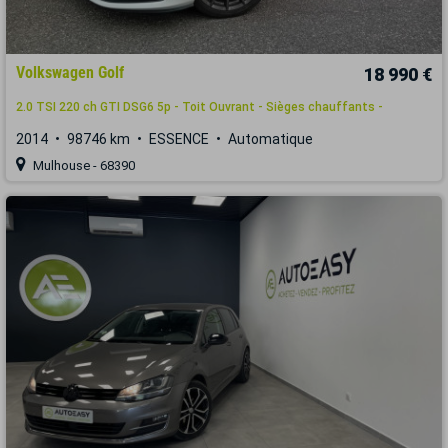
Volkswagen Golf
18 990 €
2.0 TSI 220 ch GTI DSG6 5p - Toit Ouvrant - Sièges chauffants -
2014
98746 km
ESSENCE
Automatique
Mulhouse - 68390