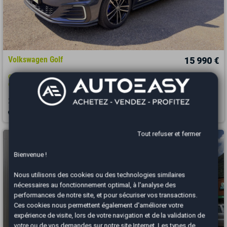
Volkswagen Golf
15 990 €
GTE 1.4 E-Hybrid 204 ch *Radar Av et Ar*Caméra de recul*Entr VW*CT
OK*SOH OK
2017
95000 km
HYBRIDE RECHARGEABLE
Automatique
Thionville - 57100
Tout refuser et fermer
Bienvenue !
Nous utilisons des cookies ou des technologies similaires
nécessaires au fonctionnement optimal, à l'analyse des
performances de notre site, et pour sécuriser vos transactions.
Ces cookies nous permettent également d'améliorer votre
expérience de visite, lors de votre navigation et de la validation de
votre ou de vos demandes sur notre site Internet. Les types de