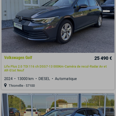
Volkswagen Golf
25 490 €
Life Plus 2.0 TDI 116 ch DSG7-13 000Km-Caméra de recul-Radar Av et
AR-Etat Neuf
2024
13000 km
DIESEL
Automatique
Thionville - 57100