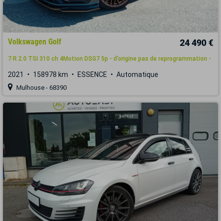
Volkswagen Golf
24 490 €
7 R 2.0 TSI 310 ch 4Motion DSG7 5p - d'origine pas de reprogrammation -
2021
158978 km
ESSENCE
Automatique
Mulhouse - 68390