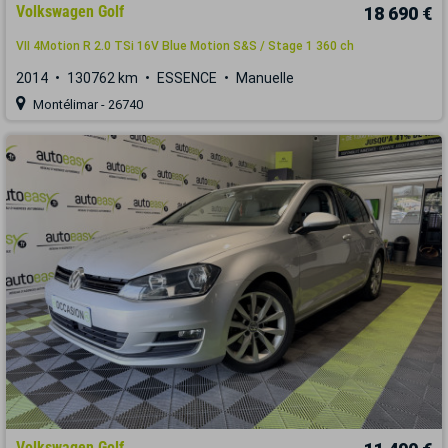
Volkswagen Golf
18 690 €
VII 4Motion R 2.0 TSi 16V Blue Motion S&S / Stage 1 360 ch
2014
130762 km
ESSENCE
Manuelle
Montélimar - 26740
Volkswagen Golf