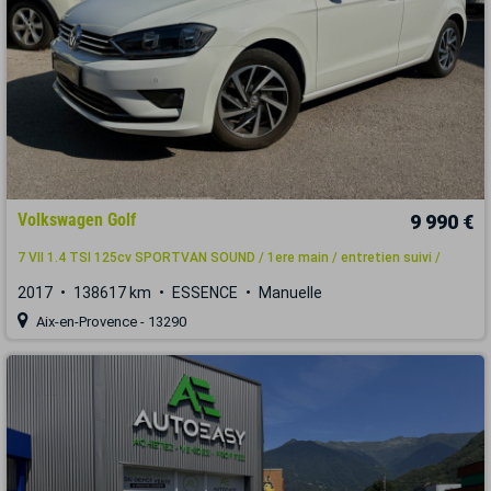
Volkswagen Golf
9 990 €
7 VII 1.4 TSI 125cv SPORTVAN SOUND / 1ere main / entretien suivi /
2017
138617 km
ESSENCE
Manuelle
Aix-en-Provence - 13290