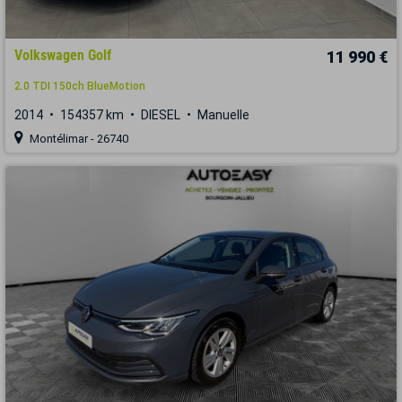
Volkswagen Golf
11 990 €
2.0 TDI 150ch BlueMotion
2014
154357 km
DIESEL
Manuelle
Montélimar - 26740