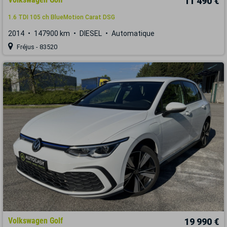
11 490 €
1.6 TDI 105 ch BlueMotion Carat DSG
2014
147900 km
DIESEL
Automatique
Fréjus - 83520
Volkswagen Golf
19 990 €