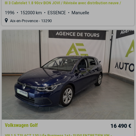
III 3 Cabriolet 1.8 90cv BON JOVI / Révisée avec distribution neuve /
1996
152000 km
ESSENCE
Manuelle
Aix-en-Provence - 13290
Volkswagen Golf
16 490 €
VIII 1.5 TSI ACT 130 Life Business 1st- SUIVI ENTRETIEN VW -