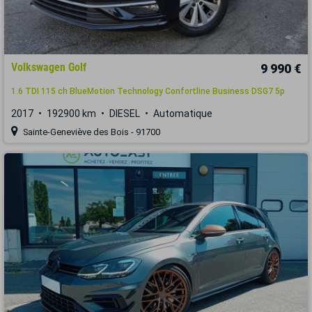
Volkswagen Golf
9 990 €
1.6 TDI 115 ch BlueMotion Technology Confortline Business DSG7 5p
2017
192900 km
DIESEL
Automatique
Sainte-Geneviève des Bois - 91700