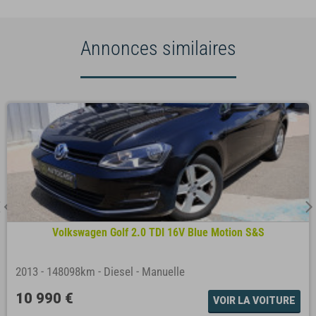
Annonces similaires
Volkswagen Golf 2.0 TDI 16V Blue Motion S&S
2013
-
148098km
-
Diesel
-
Manuelle
10 990 €
VOIR LA VOITURE