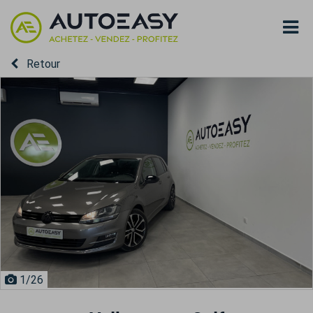
Retour
1
/26