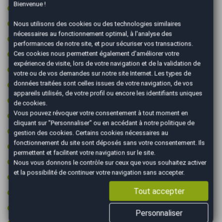
Bienvenue !
Ordinateur de bord
Pack visibilite
Nous utilisons des cookies ou des technologies similaires
nécessaires au fonctionnement optimal, à l'analyse des
Peinture integrale
performances de notre site, et pour sécuriser vos transactions.
Prise 12v
Ces cookies nous permettent également d'améliorer votre
expérience de visite, lors de votre navigation et de la validation de
Prise audio USB
votre ou de vos demandes sur notre site Internet. Les types de
données traitées sont celles issues de votre navigation, de vos
Radar arrière de détection d'obstacles
appareils utilisés, de votre profil ou encore les identifiants uniques
Radar avant de détection d'obstacles
de cookies.
Vous pouvez révoquer votre consentement à tout moment en
Régulateur de vitesse
cliquant sur "Personnaliser" ou en accédant à notre
politique de
Rétroviseurs électriques
gestion des cookies
. Certains cookies nécessaires au
fonctionnement du site sont déposés sans votre consentement. Ils
Rétroviseurs rabattables électriquement
permettent et facilitent votre navigation sur le site.
Roue secours tempo + kit outils
Nous vous donnons le contrôle sur ceux que vous souhaitez activer
et la possibilité de continuer votre navigation sans accepter.
Start & Stop
Tout accepter
Type Essieu 4x2
Vitres surteintées
Personnaliser