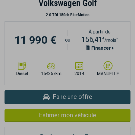
Volkswagen Golf
2.0 TDI 150ch BlueMotion
À partir de
11 990 €
156,41
€
*
ou
/mois
Financer
Diesel
154357km
2014
MANUELLE
Faire une offre
Estimer mon véhicule