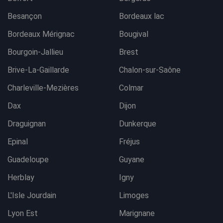
Besançon
Bordeaux lac
Bordeaux Mérignac
Bougival
Bourgoin-Jallieu
Brest
Brive-La-Gaillarde
Chalon-sur-Saône
Charleville-Mezières
Colmar
Dax
Dijon
Draguignan
Dunkerque
Epinal
Fréjus
Guadeloupe
Guyane
Herblay
Igny
L'Isle Jourdain
Limoges
Lyon Est
Marignane