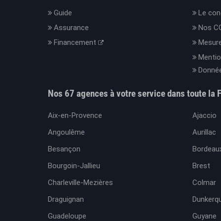
Guide
Le con
Assurance
Nos C
Financement
Mesure
Mentio
Donnée
Nos 67 agences à votre service dans toute la 
Aix-en-Provence
Ajaccio
Angoulême
Aurillac
Besançon
Bordeaux
Bourgoin-Jallieu
Brest
Charleville-Mezières
Colmar
Draguignan
Dunkerq
Guadeloupe
Guyane