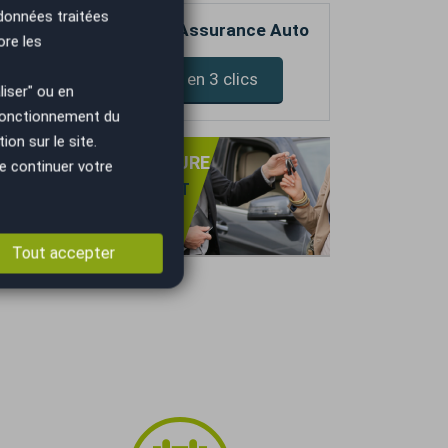
 données traitées
_______________________
mparez votre devis d’Assurance Auto
ore les
_______________________
Devis assurance en 3 clics
iser" ou en
_______________________
 fonctionnement du
on sur le site.
PRISE DE VOTRE VOITURE
_______________________
e continuer votre
NS OBLIGATION D'ACHAT
TIMATION GRATUITE
IEMENT IMMÉDIAT.
Tout accepter