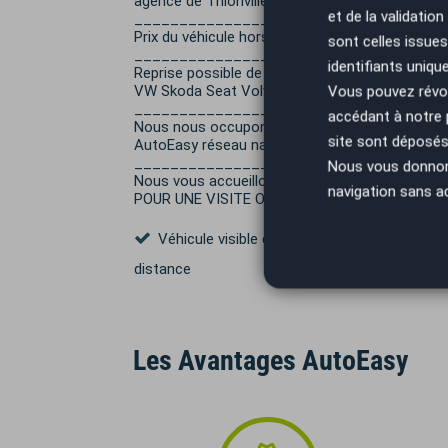
agence de Thionville. ANNONCE EN LIGNE = V
et de la validatio
___________________________________
Prix du véhicule hors frais de mise à la route et
sont celles issues
__________________________________
identifiants uniqu
Reprise possible de votre ancien véhicule Rena
VW Skoda Seat Volvo
Vous pouvez révoq
__________________________________
accédant à notre
Nous nous occupons de vos démarches Cartes Gr
site sont déposés 
AutoEasy réseau national de 65 agences autom
__________________________________
Nous vous donnons 
Nous vous accueillons dans nos locaux Age
navigation sans a
POUR UNE VISITE OU UN ESSAI du Lundi au vendr
Véhicule visible en Rendez-Vous Visio à
distance
Les Avantages AutoEasy