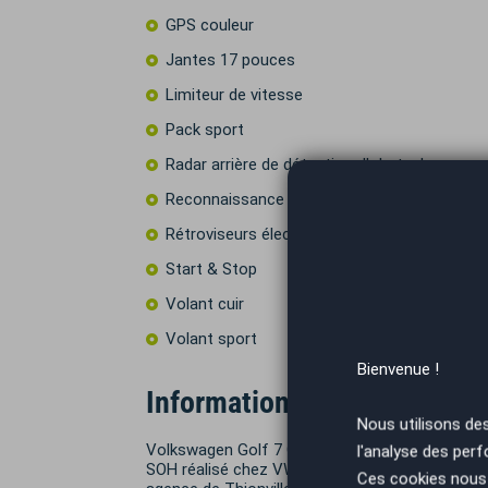
GPS couleur
Jantes 17 pouces
Limiteur de vitesse
Pack sport
Radar arrière de détection d'obstacles
Reconnaissance des panneaux de signalisat
Rétroviseurs électriques
Start & Stop
Volant cuir
Volant sport
Bienvenue !
Informations complémentai
Nous utilisons de
Volkswagen Golf 7 GTE 1.4 E-Hybrid 204 ch *R
l'analyse des perf
SOH réalisé chez VW "Batterie Bonne" Véhicule e
Ces cookies nous 