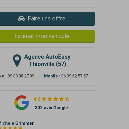
Faire une offre
Estimer mon véhicule
Agence
AutoEasy
Thionville (57)
xe :
09.83.08.27.09
Mobile :
06.99.62.57.57
4.6
302 avis Google
ichele Grimmer