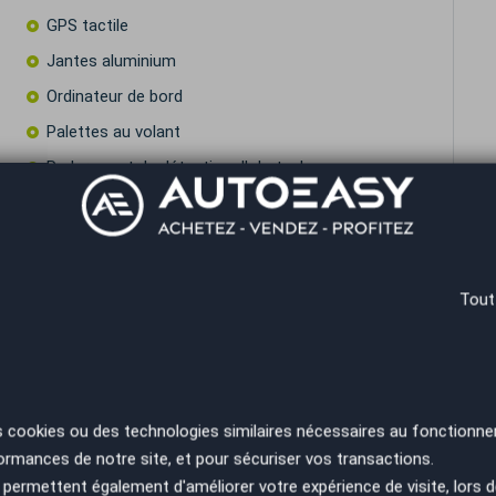
GPS tactile
Jantes aluminium
Ordinateur de bord
Palettes au volant
Radar avant de détection d'obstacles
ion
Régulateur de vitesse
Rétroviseurs rabattables électriquement
Type Essieu 4x2
Tout
Volant multifonctions
res
s cookies ou des technologies similaires nécessaires au fonctionne
adar Av et Ar*Caméra de recul*Entr VW*CT OK,Test
ormances de notre site, et pour sécuriser vos transactions.
n très bon état visible par Visio ou sur RDV à notre
permettent également d'améliorer votre expérience de visite, lors d