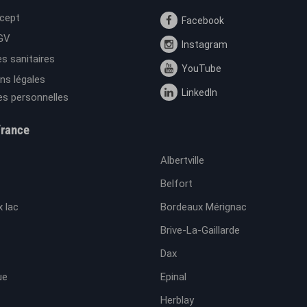
cept
Facebook
GV
Instagram
s sanitaires
YouTube
ns légales
LinkedIn
s personnelles
France
Albertville
Belfort
 lac
Bordeaux Mérignac
Brive-La-Gaillarde
Dax
ue
Epinal
Herblay