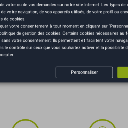
EHICULE DISPONIBLE
n de votre ou de vos demandes sur notre site Internet. Les types de
________________________r_________________________
Co
 certificat d’immatriculation.
 de votre navigation, de vos appareils utilisés, de votre profil ou enc
__________________________________________________
es de cookies.
ult Peugeot Audi Ford Mercedes Citroen Opel Renault
uer votre consentement à tout moment en cliquant sur "Personnal
__________________________________________________
politique de gestion des cookies
. Certains cookies nécessaires au
ises, Professionnel Habilité et Agréé par l'Etat,
sans votre consentement. Ils permettent et facilitent votre navigati
obile
RE
__________________________________________________
le contrôle sur ceux que vous souhaitez activer et la possibilité d
nce AutoEasy à THIONVILLE UNIQUEMENT SUR RDV
SA
ccepter.
edi 9 à 18H et le samedi matin.
ES
PA
Personnaliser