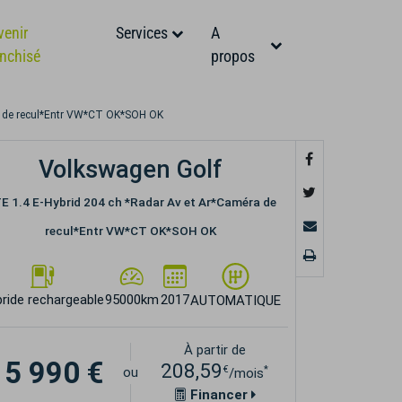
venir
Services
A
anchisé
propos
a de recul*Entr VW*CT OK*SOH OK
Volkswagen Golf
E 1.4 E-Hybrid 204 ch *Radar Av et Ar*Caméra de
recul*Entr VW*CT OK*SOH OK
ride rechargeable
95000km
2017
AUTOMATIQUE
À partir de
15 990 €
208,59
€
*
ou
/mois
Financer