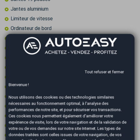
Jantes aluminium
Limiteur de vitesse
Ordinateur de bord
Pack éclairage ambiance
Pack sport
Prise 12v
Prise audio USB
Tout refuser et fermer
Radar arrière de détection d'obstacles
Bienvenue !
Retroviseur intérieur électrochrome
Rétroviseurs électriques
Nous utilisons des cookies ou des technologies similaires
nécessaires au fonctionnement optimal, à l'analyse des
Sièges sport
performances de notre site, et pour sécuriser vos transactions.
Suspension sport
Ces cookies nous permettent également d'améliorer votre
expérience de visite, lors de votre navigation et de la validation de
Vitres surteintées
votre ou de vos demandes sur notre site Internet. Les types de
Volant cuir
données traitées sont celles issues de votre navigation, de vos