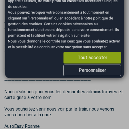
appareils utilisés, de votre profil ou encore les identifiants uniques
de cookies.
Informations complémentaires
Vous pouvez révoquer votre consentement à tout moment en
cliquant sur "Personnaliser" ou en accédant à notre
politique de
➖➖➖➖➖➖➖➖➖➖➖➖➖➖➖➖➖➖➖➖➖➖➖➖➖
gestion des cookies
. Certains cookies nécessaires au
➡️ Ce qu’il faut savoir sur ce véhicule :
fonctionnement du site sont déposés sans votre consentement. Ils
permettent et facilitent votre navigation sur le site.
- Véhicule en très bon état !
Nous vous donnons le contrôle sur ceux que vous souhaitez activer
- Entretiens à jours (factures présentes)
et la possibilité de continuer votre navigation sans accepter.
- Dernier entretien effectué pour la vente
- Kit distribution changé le 17/10/2019
Tout accepter
- Double des clés
- Disponible immédiatement
Personnaliser
➖➖➖➖➖➖➖➖➖➖➖➖➖➖➖➖➖➖➖➖➖➖➖➖➖
Nous réalisons pour vous les démarches administratives et
carte grise à votre nom.
Vous souhaitez venir nous voir par le train, nous venons
vous chercher à la gare.
AutoEasy Roanne