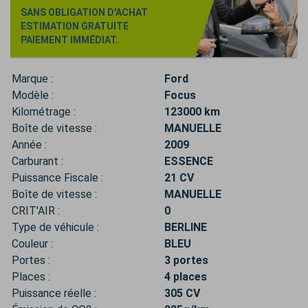
SANS OBLIGATION D'ACHAT
ESTIMATION GRATUITE
PAIEMENT IMMÉDIAT.
Marque :
Ford
Modèle :
Focus
Kilométrage :
123000 km
Boîte de vitesse :
MANUELLE
Année :
2009
Carburant :
ESSENCE
Puissance Fiscale :
21 CV
Boîte de vitesse :
MANUELLE
CRIT'AIR :
0
Type de véhicule :
BERLINE
Couleur :
BLEU
Portes :
3 portes
Places :
4 places
Puissance réelle :
305 CV