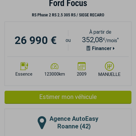
Ford Focus
RS Phase 2 RS 2.5 305 RS / SIEGE RECARO
À partir de
26 990 €
352,08
€
*
ou
/mois
Financer
Essence
123000km
2009
MANUELLE
Estimer mon véhicule
Agence
AutoEasy
Roanne (42)