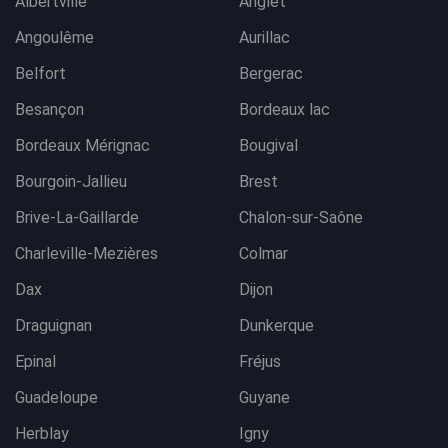
Albertville
Anglet
Angoulême
Aurillac
Belfort
Bergerac
Besançon
Bordeaux lac
Bordeaux Mérignac
Bougival
Bourgoin-Jallieu
Brest
Brive-La-Gaillarde
Chalon-sur-Saône
Charleville-Mezières
Colmar
Dax
Dijon
Draguignan
Dunkerque
Epinal
Fréjus
Guadeloupe
Guyane
Herblay
Igny