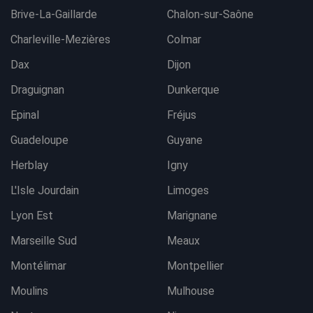
Brive-La-Gaillarde
Chalon-sur-Saône
Charleville-Mezières
Colmar
Dax
Dijon
Draguignan
Dunkerque
Epinal
Fréjus
Guadeloupe
Guyane
Herblay
Igny
L'Isle Jourdain
Limoges
Lyon Est
Marignane
Marseille Sud
Meaux
Montélimar
Montpellier
Moulins
Mulhouse