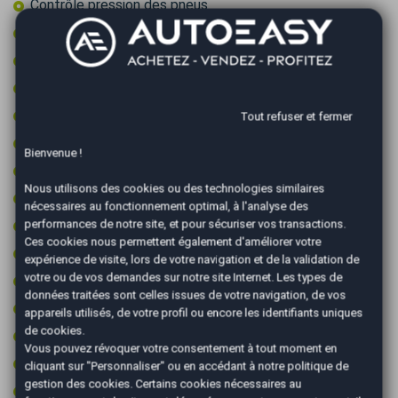
Contrôle pression des pneus
Démarrage sans clé
Détecteur de pluie
Feux de circulation diurne
Fixations ISOFIX
Tout refuser et fermer
GPS couleur
Bienvenue !
GPS tactile
Nous utilisons des cookies ou des technologies similaires
Jantes 18 pouces
nécessaires au fonctionnement optimal, à l'analyse des
Jantes aluminium
performances de notre site, et pour sécuriser vos transactions.
Ces cookies nous permettent également d'améliorer votre
Limiteur de vitesse
expérience de visite, lors de votre navigation et de la validation de
votre ou de vos demandes sur notre site Internet. Les types de
Ordinateur de bord
données traitées sont celles issues de votre navigation, de vos
Palettes au volant
appareils utilisés, de votre profil ou encore les identifiants uniques
de cookies.
Peinture integrale
Vous pouvez révoquer votre consentement à tout moment en
Prise 12v
cliquant sur "Personnaliser" ou en accédant à notre
politique de
gestion des cookies
. Certains cookies nécessaires au
Prise audio USB