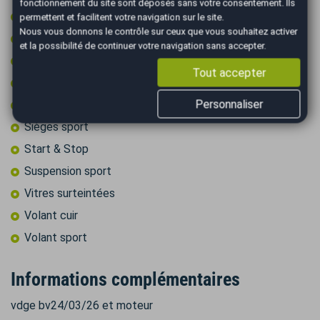
fonctionnement du site sont déposés sans votre consentement. Ils
Radar arrière de détection d'obstacles
permettent et facilitent votre navigation sur le site.
Nous vous donnons le contrôle sur ceux que vous souhaitez activer
Régulateur de vitesse
et la possibilité de continuer votre navigation sans accepter.
Rétroviseurs électriques
Tout accepter
Rétroviseurs rabattables électriquement
Personnaliser
Roue secours tempo + kit outils
Sièges sport
Start & Stop
Suspension sport
Vitres surteintées
Volant cuir
Volant sport
Informations complémentaires
vdge bv24/03/26 et moteur