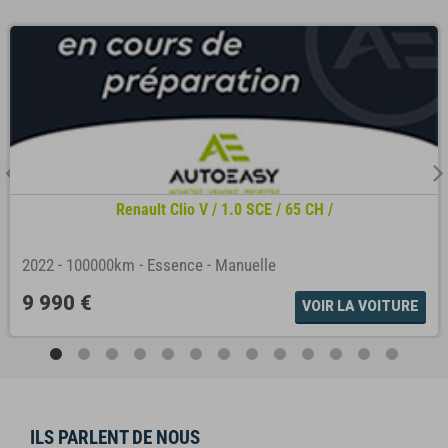
Renault Clio V / 1.0 SCE / 65 CH /
2022
-
100000km
-
Essence
-
Manuelle
9 990 €
VOIR LA VOITURE
ILS PARLENT DE NOUS