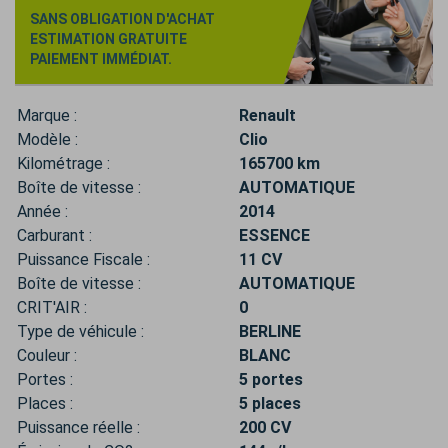
SANS OBLIGATION D'ACHAT
ESTIMATION GRATUITE
PAIEMENT IMMÉDIAT.
Marque :
Renault
Modèle :
Clio
Kilométrage :
165700 km
Boîte de vitesse :
AUTOMATIQUE
Année :
2014
Carburant :
ESSENCE
Puissance Fiscale :
11 CV
Boîte de vitesse :
AUTOMATIQUE
CRIT'AIR :
0
Type de véhicule :
BERLINE
Couleur :
BLANC
Portes :
5 portes
Places :
5 places
Puissance réelle :
200 CV