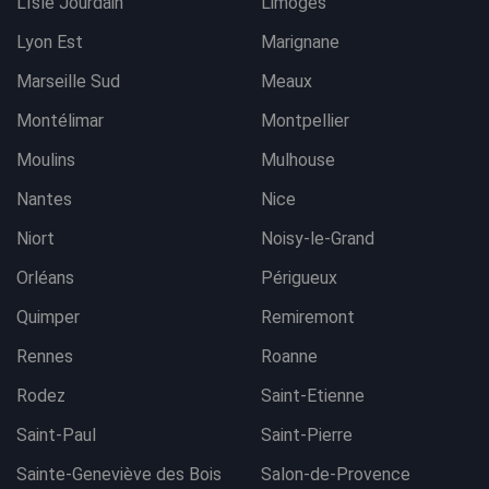
L'Isle Jourdain
Limoges
Lyon Est
Marignane
Marseille Sud
Meaux
Montélimar
Montpellier
Moulins
Mulhouse
Nantes
Nice
Niort
Noisy-le-Grand
Orléans
Périgueux
Quimper
Remiremont
Rennes
Roanne
Rodez
Saint-Etienne
Saint-Paul
Saint-Pierre
Sainte-Geneviève des Bois
Salon-de-Provence