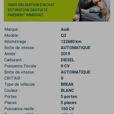
SANS OBLIGATION D'ACHAT
ESTIMATION GRATUITE
PAIEMENT IMMÉDIAT.
Marque :
Audi
Modèle :
Q3
Kilométrage :
122680 km
Boîte de vitesse :
AUTOMATIQUE
Année :
2019
Carburant :
DIESEL
Puissance Fiscale :
8 CV
Boîte de vitesse :
AUTOMATIQUE
CRIT'AIR :
0
Type de véhicule :
BREAK
Couleur :
BLANC
Portes :
5 portes
Places :
5 places
Puissance réelle :
150 CV