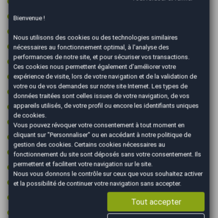
Régulateur de vitesse adaptatif
Rétroviseurs dégivrants
Bienvenue !
Rétroviseurs électriques
Nous utilisons des cookies ou des technologies similaires
Rétroviseurs rabattables électriquement
nécessaires au fonctionnement optimal, à l'analyse des
performances de notre site, et pour sécuriser vos transactions.
Sièges sport
Ces cookies nous permettent également d'améliorer votre
Start & Stop
expérience de visite, lors de votre navigation et de la validation de
votre ou de vos demandes sur notre site Internet. Les types de
Système d'alerte de véhicule en approche
données traitées sont celles issues de votre navigation, de vos
Système de détection d'obstacles
appareils utilisés, de votre profil ou encore les identifiants uniques
de cookies.
Toit ouvrant
Vous pouvez révoquer votre consentement à tout moment en
cliquant sur "Personnaliser" ou en accédant à notre
politique de
Toit ouvrant électrique
gestion des cookies
. Certains cookies nécessaires au
Toit ouvrant électrique en verre
fonctionnement du site sont déposés sans votre consentement. Ils
permettent et facilitent votre navigation sur le site.
Toit ouvrant panoramique
Nous vous donnons le contrôle sur ceux que vous souhaitez activer
Vitres surteintées
et la possibilité de continuer votre navigation sans accepter.
Volant cuir
Tout accepter
Volant multifonctions