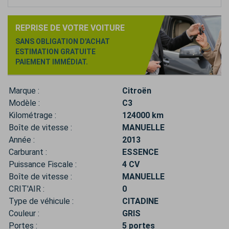
REPRISE DE VOTRE VOITURE
SANS OBLIGATION D'ACHAT
ESTIMATION GRATUITE
PAIEMENT IMMÉDIAT.
Marque :
Citroën
Modèle :
C3
Kilométrage :
124000 km
Boîte de vitesse :
MANUELLE
Année :
2013
Carburant :
ESSENCE
Puissance Fiscale :
4 CV
Boîte de vitesse :
MANUELLE
CRIT'AIR :
0
Type de véhicule :
CITADINE
Couleur :
GRIS
Portes :
5 portes