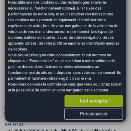
Pack visibilite
Nous utilisons des cookies ou des technologies similaires
nécessaires au fonctionnement optimal, à l'analyse des
Peinture integrale
performances de notre site, et pour sécuriser vos transactions.
Prise 12v
Ces cookies nous permettent également d'améliorer votre
expérience de visite, lors de votre navigation et de la validation de
Régulateur de vitesse
votre ou de vos demandes sur notre site Internet. Les types de
données traitées sont celles issues de votre navigation, de vos
Retroviseur intérieur électrochrome
appareils utilisés, de votre profil ou encore les identifiants uniques
Rétroviseurs électriques
de cookies.
Vous pouvez révoquer votre consentement à tout moment en
Roue secours tempo + kit outils
cliquant sur "Personnaliser" ou en accédant à notre
politique de
gestion des cookies
. Certains cookies nécessaires au
Informations complémentaires
fonctionnement du site sont déposés sans votre consentement. Ils
permettent et facilitent votre navigation sur le site.
TARIF HORS FRAIS DE MISE A LA ROUTE ET HORS FRAIS
Nous vous donnons le contrôle sur ceux que vous souhaitez activer
DE CARTE GRISE
et la possibilité de continuer votre navigation sans accepter.
Les données présentées dans cette annonce peuvent être
Tout accepter
sujettes à des erreurs. Pour toute information, contactez
nous par téléphone ou par mail.
═══════════════════════════════
Personnaliser
Nous vous accueillons dans nos locaux Agence AutoEasy à
BELFORT.
Du Lundi au Samedi POUR UNE VISITE OU UN ESSAI. -