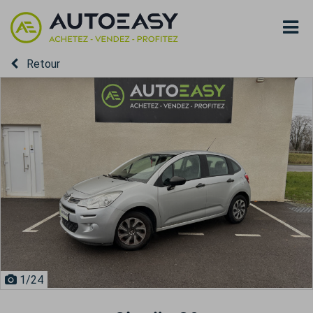
Retour
1
/24