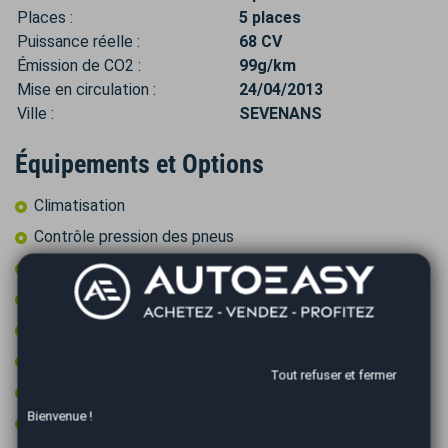
Places :
5 places
Puissance réelle :
68 CV
Émission de CO2 :
99g/km
Mise en circulation :
24/04/2013
Ville :
SEVENANS
Équipements et Options
Climatisation
Contrôle pression des pneus
Détecteur de pluie
Feux de circulation diurne
Fixations ISOFIX
Jantes 15 pouces
Tout refuser et fermer
Limiteur de vitesse
Bienvenue !
Ordinateur de bord