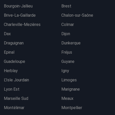
Bourgoin-Jallieu
Brest
Brive-La-Gaillarde
Chalon-sur-Saône
Charleville-Mezières
Colmar
Dax
Dijon
Draguignan
Dunkerque
Epinal
Fréjus
Guadeloupe
Guyane
Herblay
Igny
L'Isle Jourdain
Limoges
Lyon Est
Marignane
Marseille Sud
Meaux
Montélimar
Montpellier