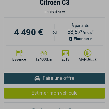
Citroën C3
II 1.0 VTi 68 cv
À partir de
4 490 €
58,57
€
*
ou
/mois
Financer
Essence
124000km
2013
MANUELLE
Faire une offre
Estimer mon véhicule