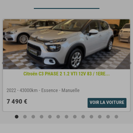
Citroën C3 PHASE 2 1.2 VTI 12V 83 / 1ERE...
2022
-
43000km
-
Essence
-
Manuelle
7 490 €
VOIR LA VOITURE