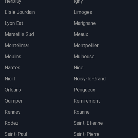
Herblay
Igny
L'Isle Jourdain
Limoges
Lyon Est
Marignane
Marseille Sud
Meaux
Montélimar
Montpellier
Moulins
Mulhouse
Nantes
Nice
Niort
Noisy-le-Grand
Orléans
Périgueux
Quimper
Remiremont
Rennes
Roanne
Rodez
Saint-Etienne
Saint-Paul
Saint-Pierre