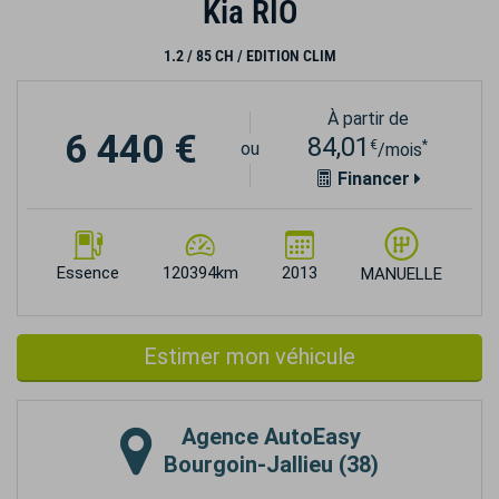
Kia RIO
1.2 / 85 CH / EDITION CLIM
À partir de
6 440 €
84,01
€
*
ou
/mois
Financer
Essence
120394km
2013
MANUELLE
Estimer mon véhicule
Agence
AutoEasy
Bourgoin-Jallieu (38)