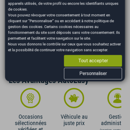
appareils utilisés, de votre profil ou encore les identifiants uniques
de cookies.
Vous pouvez révoquer votre consentement à tout moment en
*
Mensualité :
84,01
€/mois
cliquant sur "Personnaliser" ou en accédant à notre
politique de
gestion des cookies
. Certains cookies nécessaires au
Recevoir la simulation
fonctionnement du site sont déposés sans votre consentement. Ils
permettent et facilitent votre navigation sur le site.
*Un crédit vous engage et doit être remboursé. Vérifiez vos
Nous vous donnons le contrôle sur ceux que vous souhaitez activer
capacités de remboursement avant de vous engager. Informations
et la possibilité de continuer votre navigation sans accepter.
données à titre indicatif et non contractuelles. Afin de respecter les
dispositions de l'article L331.-4 du code de la consommation.
Crédit sans assurance. Voir conditions en agence.
Tout accepter
Personnaliser
Les Avantages AutoEasy
Occasions
Véhicule au
Gestion
sélectionnées
juste prix
administrati
vérifiées et