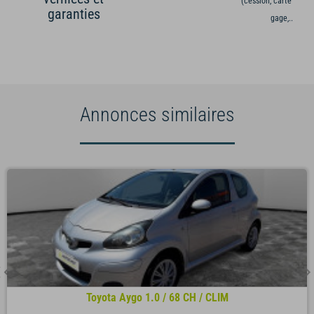
(cession, carte grise,
garanties
gage,...)
Annonces similaires
Toyota Aygo 1.0 / 68 CH / CLIM