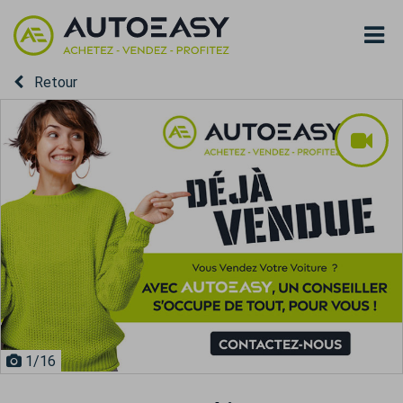
Retour
1
/16