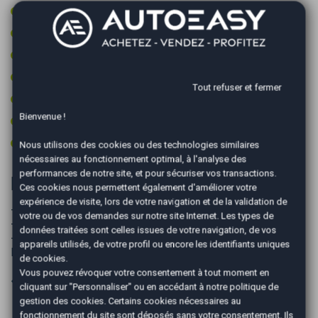
Sièges sport
Suspension sport
Type Essieu 4x2
Vitres surteintées
Tout refuser et fermer
Volant cuir
Bienvenue !
Volant multifonctions
Volant sport
Nous utilisons des cookies ou des technologies similaires
nécessaires au fonctionnement optimal, à l'analyse des
performances de notre site, et pour sécuriser vos transactions.
Informations complémentaires
Ces cookies nous permettent également d'améliorer votre
expérience de visite, lors de votre navigation et de la validation de
- une seule clé
votre ou de vos demandes sur notre site Internet. Les types de
- sort de révision
données traitées sont celles issues de votre navigation, de vos
- Liste d'équipement non exhaustif, sous toute réserve de
appareils utilisés, de votre profil ou encore les identifiants uniques
l'exactitude avec notre service commercial.
de cookies.
Vous pouvez révoquer votre consentement à tout moment en
Véhicule visible en Rendez-Vous Visio à distance
cliquant sur "Personnaliser" ou en accédant à notre
politique de
gestion des cookies
. Certains cookies nécessaires au
fonctionnement du site sont déposés sans votre consentement. Ils