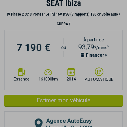
SEAT Ibiza
IV Phase 2 SC 3 Portes 1.4 TSi 16V DSG (7 rapports) 180 cv Boîte auto /
CUPRA /
À partir de
7 190 €
93,79
€
*
ou
/mois
Financer
Essence
161000km
2014
AUTOMATIQUE
Estimer mon véhicule
Agence
AutoEasy