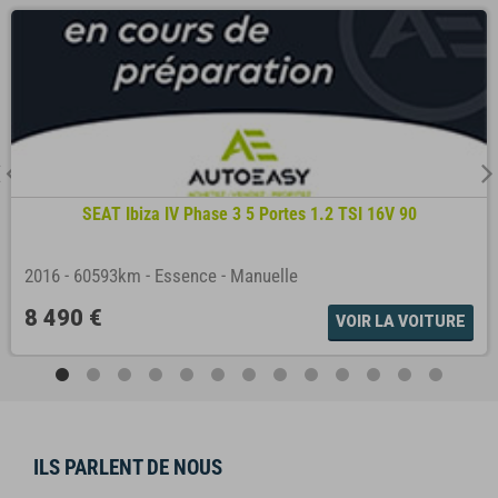
SEAT Ibiza IV Phase 3 5 Portes 1.2 TSI 16V 90
2016
-
60593km
-
Essence
-
Manuelle
8 490 €
VOIR LA VOITURE
ILS PARLENT DE NOUS