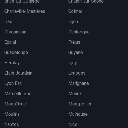
Brive-La-Gaillarde
Chalon-sur-Saône
Charleville-Mezières
Colmar
Dax
Dijon
Draguignan
Dunkerque
Epinal
Fréjus
Guadeloupe
Guyane
Herblay
Igny
L'Isle Jourdain
Limoges
Lyon Est
Marignane
Marseille Sud
Meaux
Montélimar
Montpellier
Moulins
Mulhouse
Nantes
Nice