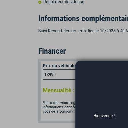
Régulateur de vitesse
Informations complémentai
Suivi Renault dernier entretien le 10/2025 à 49
Financer
Prix du véhicule
Apport en
€
*
Mensualité :
182,50
€/mois
*Un crédit vous engage et doit être remboursé. Vér
Informations données à titre indicatif et non contractu
code de la consommation. Crédit sans assurance. Voir
Bienvenue !