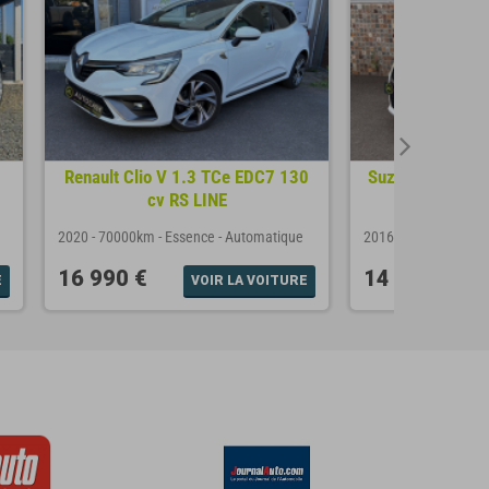
Renault Clio V 1.3 TCe EDC7 130
Suzuki Swift IV 
cv RS LINE
VVT 
2020
-
70000km
-
Essence
-
Automatique
2016
-
85000km
-
Es
16 990 €
14 490 €
E
VOIR LA VOITURE