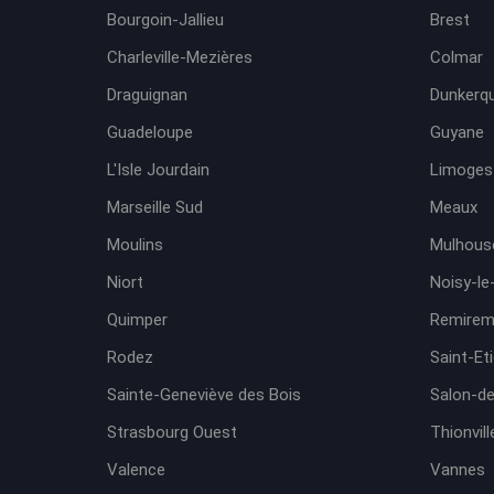
Bourgoin-Jallieu
Brest
Charleville-Mezières
Colmar
Draguignan
Dunkerq
Guadeloupe
Guyane
L'Isle Jourdain
Limoges
Marseille Sud
Meaux
Moulins
Mulhous
Niort
Noisy-le
Quimper
Remirem
Rodez
Saint-Et
Sainte-Geneviève des Bois
Salon-d
Strasbourg Ouest
Thionvill
Valence
Vannes