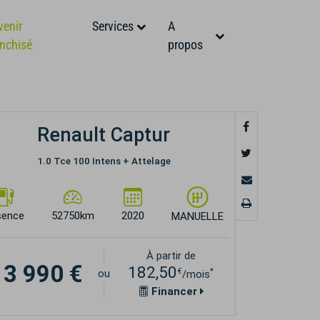
venir
Services
A
anchisé
propos
Renault Captur
1.0 Tce 100 Intens + Attelage
sence
52750km
2020
MANUELLE
À partir de
13 990 €
182,50
€
*
ou
/mois
Financer