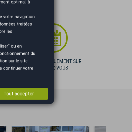
ment optimal, à
e votre navigation
 données traitées
ore les
iser" ou en
 fonctionnement du
on sur le site.
E
VISIBLE UNIQUEMENT SUR
RENDEZ-VOUS
e continuer votre
Tout accepter