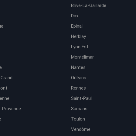
Brive-La-Gaillarde
Dax
ue
Epinal
Herblay
Lyon Est
Montélimar
e
Nantes
-Grand
Orléans
ont
Rennes
ienne
Saint-Paul
e-Provence
Sarrians
e
Toulon
Vendôme