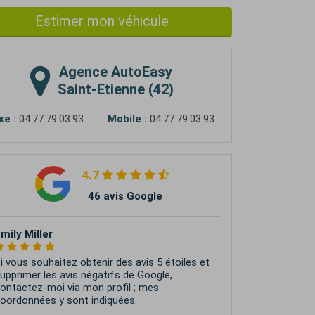
Estimer mon véhicule
Agence
AutoEasy
Saint-Etienne (42)
xe :
04.77.79.03.93
Mobile :
04.77.79.03.93
4.7
46 avis Google
Pascal Comeau
ente de mon véhicule d occasion et achat d
n véhicule neuf gérés avec efficacité et
ourtoisie , en toute confiance Je
ecommande...