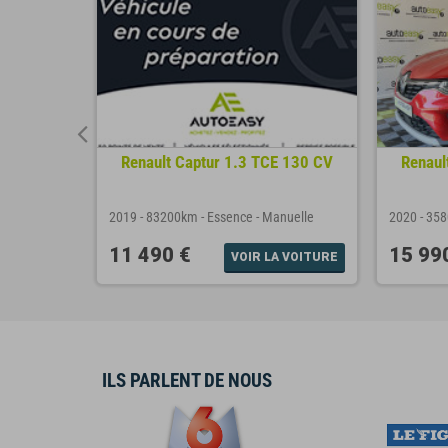
 TSI 115
Renault Captur 1.3 TCE 130 CV
Renaul
P
nuelle
2019
-
83200km
-
Essence
-
Manuelle
2020
-
35
11 490 €
15 99
A VOITURE
VOIR LA VOITURE
ILS PARLENT DE NOUS