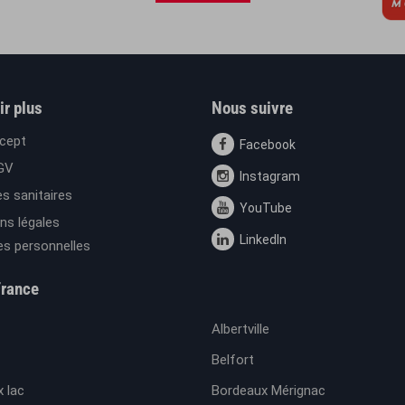
ir plus
Nous suivre
cept
Facebook
GV
Instagram
s sanitaires
YouTube
ns légales
LinkedIn
s personnelles
France
Albertville
Belfort
 lac
Bordeaux Mérignac