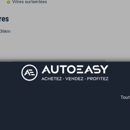
Vitres surteintées
res
 636km
 €
Durée
€
Recevoir la simulation
Tout
ifiez vos capacités de remboursement avant de vous engager.
elles. Afin de respecter les dispositions de l'article L331.-4 du
 conditions en agence.