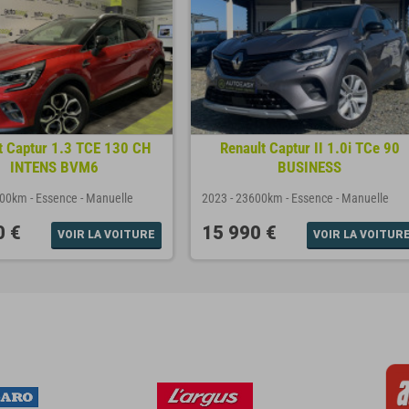
t Captur 1.3 TCE 130 CH
Renault Captur II 1.0i TCe 90
INTENS BVM6
BUSINESS
800km
-
Essence
-
Manuelle
2023
-
23600km
-
Essence
-
Manuelle
0 €
15 990 €
VOIR LA VOITURE
VOIR LA VOITUR