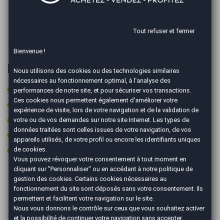
Puissance réelle :
75 CV
Émission de CO2 :
119g/km
Tout refuser et fermer
Mise en circulation :
29/04/2011
Ville :
Dijon
Bienvenue !
Équipements et Options
Nous utilisons des cookies ou des technologies similaires
nécessaires au fonctionnement optimal, à l'analyse des
Contrôle technique ok
performances de notre site, et pour sécuriser vos transactions.
Ces cookies nous permettent également d'améliorer votre
Fixations ISOFIX
expérience de visite, lors de votre navigation et de la validation de
Ordinateur de bord
votre ou de vos demandes sur notre site Internet. Les types de
données traitées sont celles issues de votre navigation, de vos
Peinture integrale
appareils utilisés, de votre profil ou encore les identifiants uniques
Prise 12v
de cookies.
Vous pouvez révoquer votre consentement à tout moment en
cliquant sur "Personnaliser" ou en accédant à notre
politique de
gestion des cookies
. Certains cookies nécessaires au
Les Avantages AutoEasy
fonctionnement du site sont déposés sans votre consentement. Ils
permettent et facilitent votre navigation sur le site.
Nous vous donnons le contrôle sur ceux que vous souhaitez activer
et la possibilité de continuer votre navigation sans accepter.