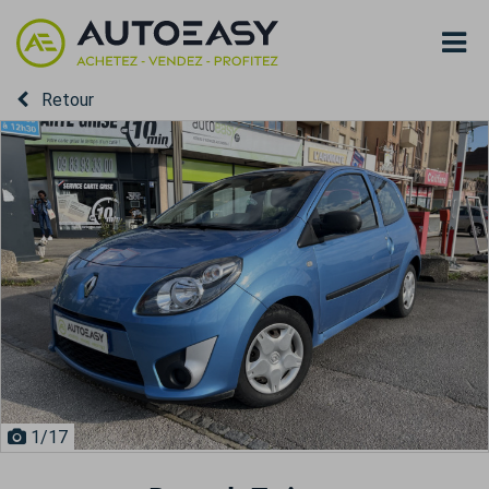
Retour
1
/17