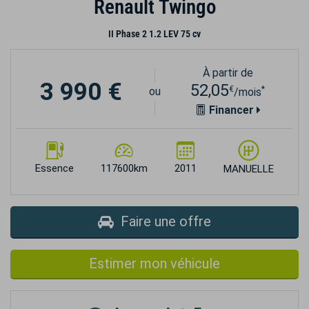
Renault Twingo
II Phase 2 1.2 LEV 75 cv
À partir de
3 990 €
52,05
€
*
ou
/mois
Financer
Essence
117600km
2011
MANUELLE
Faire une offre
Estimer mon véhicule