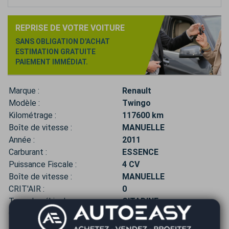
REPRISE DE VOTRE VOITURE
SANS OBLIGATION D'ACHAT
ESTIMATION GRATUITE
PAIEMENT IMMÉDIAT.
Marque :
Renault
Modèle :
Twingo
Kilométrage :
117600 km
Boîte de vitesse :
MANUELLE
Année :
2011
Carburant :
ESSENCE
Puissance Fiscale :
4 CV
Boîte de vitesse :
MANUELLE
CRIT'AIR :
0
Type de véhicule :
CITADINE
Couleur :
BLEU
Places :
4 places