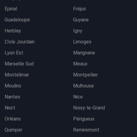
Epinal
Fréjus
Guadeloupe
Guyane
Herblay
Igny
L'Isle Jourdain
Limoges
Lyon Est
Marignane
Marseille Sud
Meaux
Montélimar
Montpellier
Moulins
Mulhouse
Nantes
Nice
Niort
Noisy-le-Grand
Orléans
Périgueux
Quimper
Remiremont