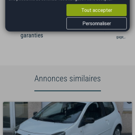
Tout accepter
Occasions
Véhicule au
Gestion
sélectionnées
juste prix
administrati
Personnaliser
vérifiées et
(cession, carte grise,
garanties
gage,...)
Annonces similaires