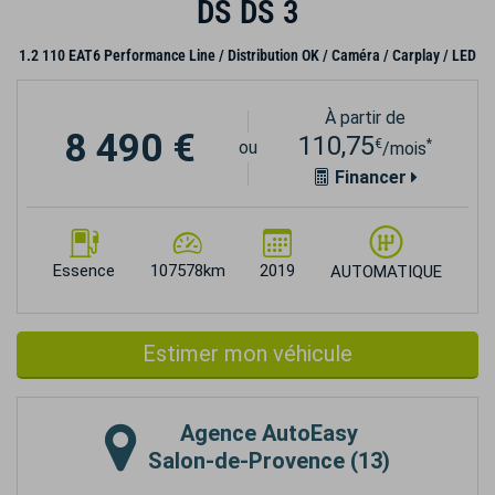
DS DS 3
1.2 110 EAT6 Performance Line / Distribution OK / Caméra / Carplay / LED
À partir de
8 490 €
110,75
€
*
ou
/mois
Financer
Essence
107578km
2019
AUTOMATIQUE
Estimer mon véhicule
Agence
AutoEasy
Salon-de-Provence (13)