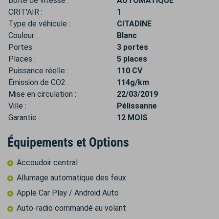
Boîte de vitesse :
AUTOMATIQUE
CRIT'AIR :
1
Type de véhicule :
CITADINE
Couleur :
Blanc
Portes :
3 portes
Places :
5 places
Puissance réelle :
110 CV
Émission de CO2 :
114g/km
Mise en circulation :
22/03/2019
Ville :
Pélissanne
Garantie :
12 MOIS
Équipements et Options
Accoudoir central
Allumage automatique des feux
Apple Car Play / Android Auto
Auto-radio commandé au volant