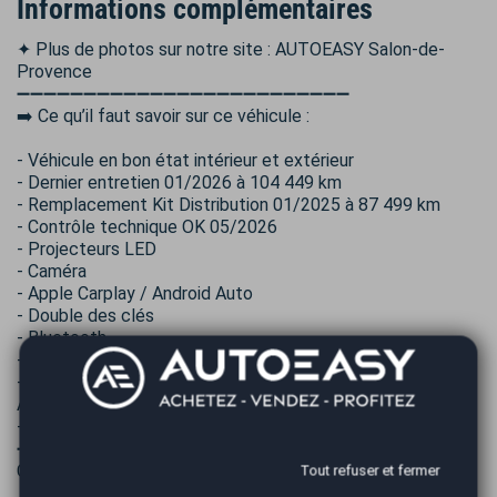
Informations complémentaires
✦ Plus de photos sur notre site : AUTOEASY Salon-de-
Provence
➖➖➖➖➖➖➖➖➖➖➖➖➖➖➖➖➖➖➖➖➖➖➖➖➖
➡️ Ce qu’il faut savoir sur ce véhicule :
- Véhicule en bon état intérieur et extérieur
- Dernier entretien 01/2026 à 104 449 km
- Remplacement Kit Distribution 01/2025 à 87 499 km
- Contrôle technique OK 05/2026
- Projecteurs LED
- Caméra
- Apple Carplay / Android Auto
- Double des clés
- Bluetooth
- Ecrous Antivols
- Liste des options complète et détaillée sur notre site
AUTOEASY
- Disponible immédiatement
➖➖➖➖➖➖➖➖➖➖➖➖➖➖➖➖➖➖➖➖➖➖➖➖➖
Choisissez votre formule de mise à la route :
Tout refuser et fermer