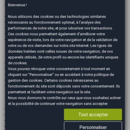
❇️ Pack Easy – 300 € TTC
Bienvenue !
• Nettoyage intérieur / extérieur essentiel
Nous utilisons des cookies ou des technologies similaires
• Gestion du dossier administratif
nécessaires au fonctionnement optimal, à l'analyse des
• Énergie ¼ plein
performances de notre site, et pour sécuriser vos transactions.
• Mise en main du véhicule
Ces cookies nous permettent également d'améliorer votre
• Garantie 6 mois
expérience de visite, lors de votre navigation et de la validation de
votre ou de vos demandes sur notre site Internet. Les types de
⭐ Pack Easy Confort – 500 € TTC
données traitées sont celles issues de votre navigation, de vos
appareils utilisés, de votre profil ou encore les identifiants uniques
• Nettoyage intérieur / extérieur premium
de cookies.
• Gestion du dossier administratif
Vous pouvez révoquer votre consentement à tout moment en
• Énergie ½ plein
cliquant sur "Personnaliser" ou en accédant à notre
politique de
• Mise en main du véhicule
gestion des cookies
. Certains cookies nécessaires au
• Garantie 12 mois
fonctionnement du site sont déposés sans votre consentement. Ils
permettent et facilitent votre navigation sur le site.
✨ Pack Easy Premium – 1000 € TTC
Nous vous donnons le contrôle sur ceux que vous souhaitez activer
et la possibilité de continuer votre navigation sans accepter.
• Nettoyage intérieur / extérieur prestige
Tout accepter
• Gestion du dossier administratif
• Énergie plein complet
• Mise en main du véhicule
Personnaliser