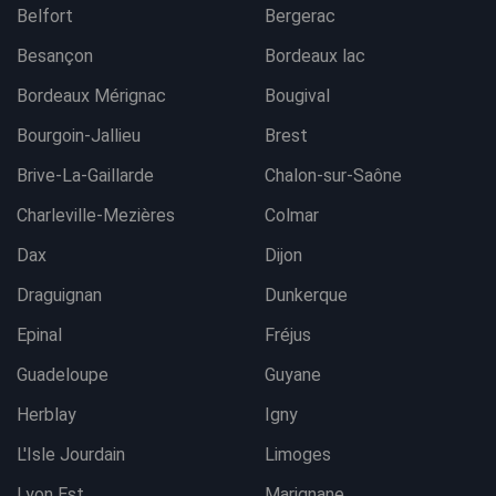
Belfort
Bergerac
Besançon
Bordeaux lac
Bordeaux Mérignac
Bougival
Bourgoin-Jallieu
Brest
Brive-La-Gaillarde
Chalon-sur-Saône
Charleville-Mezières
Colmar
Dax
Dijon
Draguignan
Dunkerque
Epinal
Fréjus
Guadeloupe
Guyane
Herblay
Igny
L'Isle Jourdain
Limoges
Lyon Est
Marignane