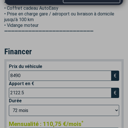
• Garantie 12 mois
• Coffret cadeau AutoEasy
• Prise en charge gare / aéroport ou livraison à domicile
jusqu’à 100 km
• Vidange moteur
➖➖➖➖➖➖➖➖➖➖➖➖➖➖➖➖➖➖➖➖➖➖➖➖➖➖
Financer
Prix du véhicule
€
Apport en €
€
Durée
*
Mensualité :
110,75
€/mois