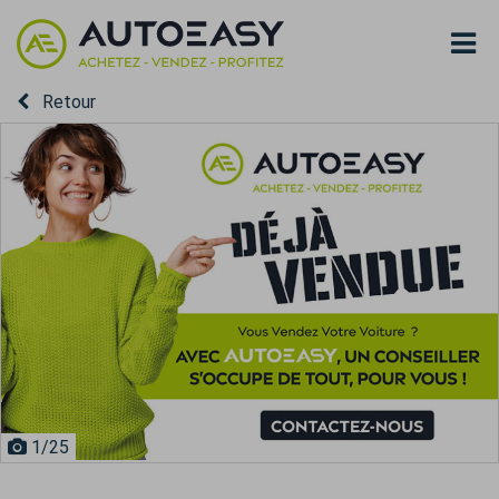
Retour
1
/25