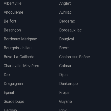
Albertville
Anglet
Angoulême
Aurillac
Belfort
Bergerac
Besançon
Bordeaux lac
Bordeaux Mérignac
Bougival
Bourgoin-Jallieu
Brest
Brive-La-Gaillarde
Chalon-sur-Saône
Charleville-Mezières
Colmar
Dax
Dijon
Draguignan
Dunkerque
Epinal
Fréjus
Guadeloupe
Guyane
Herblay
Igny