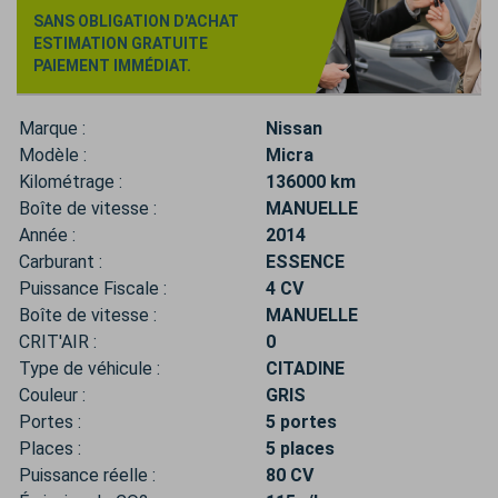
SANS OBLIGATION D'ACHAT
ESTIMATION GRATUITE
PAIEMENT IMMÉDIAT.
Marque :
Nissan
Modèle :
Micra
Kilométrage :
136000 km
Boîte de vitesse :
MANUELLE
Année :
2014
Carburant :
ESSENCE
Puissance Fiscale :
4 CV
Boîte de vitesse :
MANUELLE
CRIT'AIR :
0
Type de véhicule :
CITADINE
Couleur :
GRIS
Portes :
5 portes
Places :
5 places
Puissance réelle :
80 CV