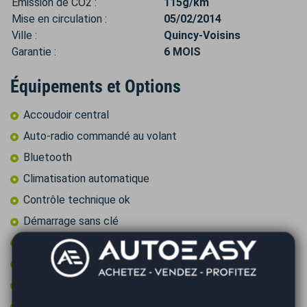
Émission de CO2 :
115g/km
Mise en circulation :
05/02/2014
Ville :
Quincy-Voisins
Garantie :
6 MOIS
Équipements et Options
Accoudoir central
Auto-radio commandé au volant
Bluetooth
Climatisation automatique
Contrôle technique ok
Démarrage sans clé
Fixations ISOFIX
GPS couleur
GPS tactile
Jantes 15 pouces