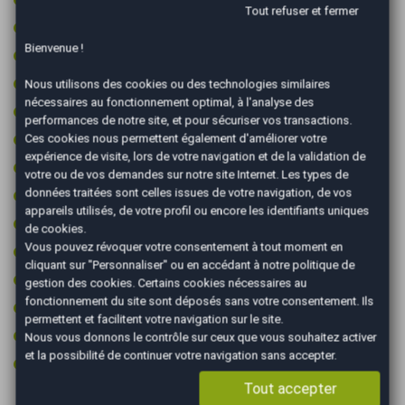
Tout refuser et fermer
Jantes aluminium
Bienvenue !
Limiteur de vitesse
Ordinateur de bord
Nous utilisons des cookies ou des technologies similaires
nécessaires au fonctionnement optimal, à l'analyse des
Prise 12v
performances de notre site, et pour sécuriser vos transactions.
Prise audio USB
Ces cookies nous permettent également d'améliorer votre
expérience de visite, lors de votre navigation et de la validation de
Radar arrière de détection d'obstacles
votre ou de vos demandes sur notre site Internet. Les types de
données traitées sont celles issues de votre navigation, de vos
Radar avant de détection d'obstacles
appareils utilisés, de votre profil ou encore les identifiants uniques
Régulateur de vitesse
de cookies.
Vous pouvez révoquer votre consentement à tout moment en
Rétroviseurs électriques
cliquant sur "Personnaliser" ou en accédant à notre
politique de
Rétroviseurs rabattables électriquement
gestion des cookies
. Certains cookies nécessaires au
fonctionnement du site sont déposés sans votre consentement. Ils
Roue secours tempo + kit outils
permettent et facilitent votre navigation sur le site.
Toit panoramique
Nous vous donnons le contrôle sur ceux que vous souhaitez activer
et la possibilité de continuer votre navigation sans accepter.
Volant multifonctions
Tout accepter