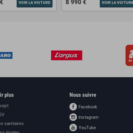
 €
8 990 €
VOIR LA VOITURE
VOIR LA VOITUR
ir plus
Nous suivre
cept
Facebook
GV
Instagram
s sanitaires
YouTube
ns légales