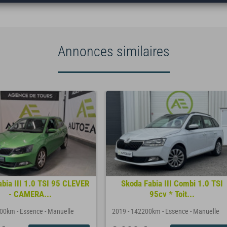
Annonces similaires
bia III 1.0 TSI 95 CLEVER
Skoda Fabia III Combi 1.0 TSI
- CAMERA...
95cv * Toit...
500km
-
Essence
-
Manuelle
2019
-
142200km
-
Essence
-
Manuelle