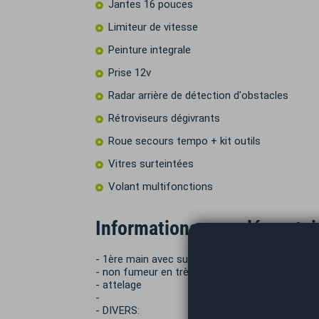
Jantes 16 pouces
Limiteur de vitesse
Peinture integrale
Prise 12v
Radar arrière de détection d'obstacles
Rétroviseurs dégivrants
Roue secours tempo + kit outils
Vitres surteintées
Volant multifonctions
Informations complémentai
- 1ère main avec suivi factures complet
- non fumeur en très bel état général
- attelage
-
- DIVERS: