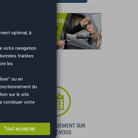
PRISE DE VOTRE VOITURE
NS OBLIGATION D'ACHAT
ment optimal, à
TIMATION GRATUITE
IEMENT IMMÉDIAT.
e votre navigation
 données traitées
ore les
iser" ou en
 fonctionnement du
on sur le site.
e continuer votre
E
VISIBLE UNIQUEMENT SUR
Tout accepter
RENDEZ-VOUS