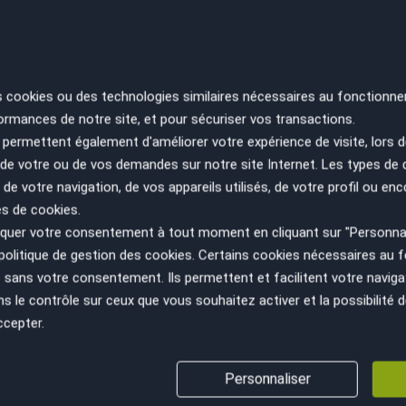
re carte grise.
rtville.
RE
SA
s cookies ou des technologies similaires nécessaires au fonctionne
ES
ormances de notre site, et pour sécuriser vos transactions.
PA
permettent également d'améliorer votre expérience de visite, lors d
n de votre ou de vos demandes sur notre site Internet. Les types de
 de votre navigation, de vos appareils utilisés, de votre profil ou enc
es de cookies.
uer votre consentement à tout moment en cliquant sur "Personnal
politique de gestion des cookies
. Certains cookies nécessaires au
sans votre consentement. Ils permettent et facilitent votre navigati
le contrôle sur ceux que vous souhaitez activer et la possibilité d
ccepter.
VÉHICULE AU JUSTE PRIX
GESTION ADMINISTRATIV
Personnaliser
(cession, carte grise, non gage,...)