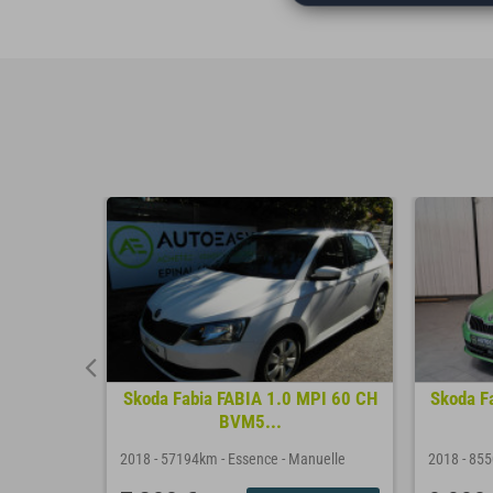
/ 90 CH /
Skoda Fabia FABIA 1.0 MPI 60 CH
Skoda Fa
BVM5...
nuelle
2018
-
57194km
-
Essence
-
Manuelle
2018
-
85