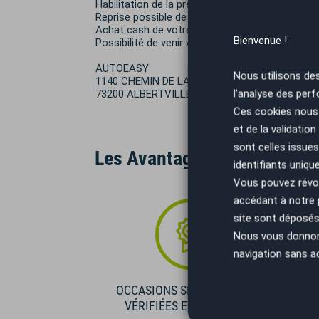
Habilitation de la préfecture pour effectuer vot
Reprise possible de votre véhicule.
Achat cash de votre véhicule.
Bienvenue !
Possibilité de venir vous chercher à la gare d'Albe
AUTOEASY
Nous utilisons de
1140 CHEMIN DE LA CASSINE
l'analyse des perf
73200 ALBERTVILLE
Ces cookies nous 
et de la validatio
sont celles issues
Les Avantages AutoEasy
identifiants uniqu
Vous pouvez révoq
accédant à notre
site sont déposés 
Nous vous donnons 
navigation sans a
OCCASIONS SÉLECTIONNÉES
VÉRIFIÉES ET GARANTIES