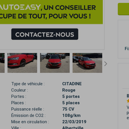
Fi
Type de véhicule :
CITADINE
Couleur :
Rouge
2
Portes :
5 portes
Places :
5 places
E
Puissance réelle :
75 CV
d
Émission de CO2 :
108g/km
Mise en circulation :
22/03/2019
Ville :
Albertville