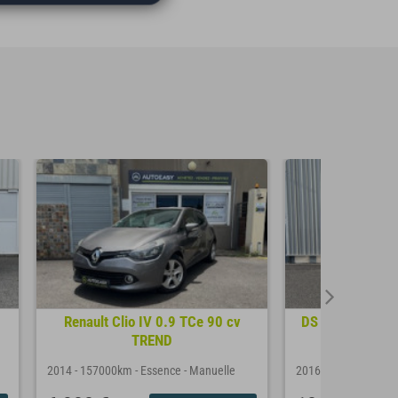
Renault Clio IV 0.9 TCe 90 cv
DS DS 3 PERFO
TREND
20
2014
-
157000km
-
Essence
-
Manuelle
2016
-
109000km
-
E