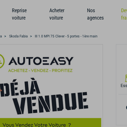
Reprise
Acheter
Nos
De
voiture
voiture
agences
fr
da
Skoda Fabia
III 1.0 MPI 75 Clever - 5 portes - 1ère main
Es