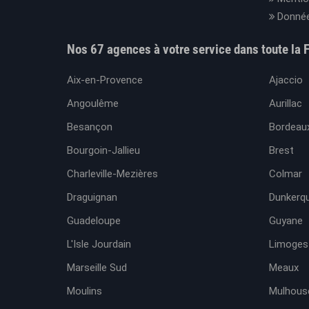
Donnée
Nos 67 agences à votre service dans toute la 
Aix-en-Provence
Ajaccio
Angoulême
Aurillac
Besançon
Bordeaux
Bourgoin-Jallieu
Brest
Charleville-Mezières
Colmar
Draguignan
Dunkerq
Guadeloupe
Guyane
L'Isle Jourdain
Limoges
Marseille Sud
Meaux
Moulins
Mulhous