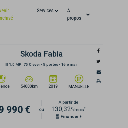
venir
Services
A
anchisé
propos
Skoda Fabia
III 1.0 MPI 75 Clever - 5 portes - 1ère main
sence
54000km
2019
MANUELLE
À partir de
9 990 €
130,32
€
*
ou
/mois
Financer