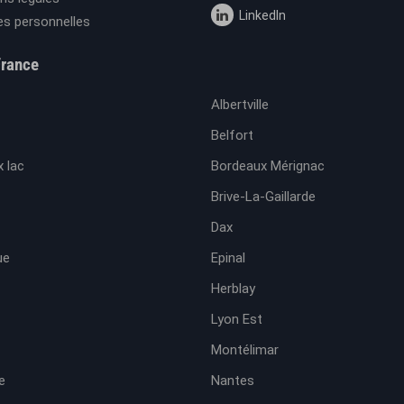
LinkedIn
s personnelles
France
Albertville
Belfort
 lac
Bordeaux Mérignac
Brive-La-Gaillarde
Dax
ue
Epinal
Herblay
Lyon Est
Montélimar
e
Nantes