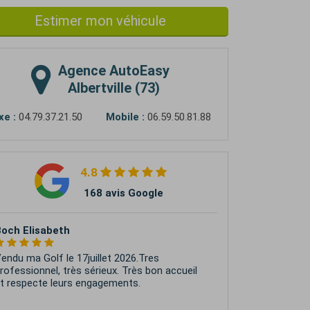
Estimer mon véhicule
Agence
AutoEasy
Albertville (73)
xe :
04.79.37.21.50
Mobile :
06.59.50.81.88
4.8
168 avis Google
 Là Haut Guides
xcellent accueil. Beaucoup d'attention à mes
emandes. Tout de bon