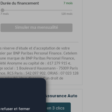
mparez votre devis d’Assurance Auto
Devis assurance en 3 clics
 refuser et fermer