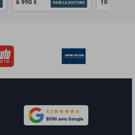
6 990 €
10 990 €
E
VOIR LA VOITURE
4.7
8590 avis Google