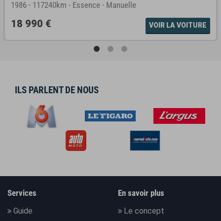
1986
-
117240km
-
Essence
-
Manuelle
18 990 €
VOIR LA VOITURE
ILS PARLENT DE NOUS
Services
En savoir plus
Guide
Le concept