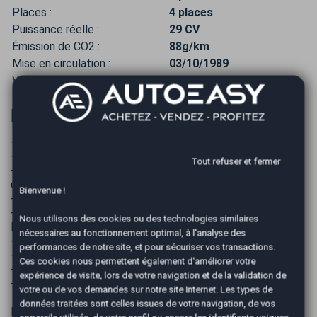
Places :
4 places
Puissance réelle :
29 CV
Émission de CO2 :
88g/km
Mise en circulation :
03/10/1989
Ville :
Savasse
Informations complémentaires
------------------------------------------------------------
- PRIX TTC hors frais de mise à la route et carte grise.
Tout refuser et fermer
- LIVRAISON possible dans toute la France à votre
domicile ou votre bureau ! (sur devis).
Bienvenue !
- REPRISE possible de votre ancien véhicule.
------------------------------------------------------------
Nous utilisons des cookies ou des technologies similaires
Pack EASY Standard 490€ TTC :
nécessaires au fonctionnement optimal, à l'analyse des
- Nettoyage intérieur
performances de notre site, et pour sécuriser vos transactions.
- 1/4 du réservoir
Ces cookies nous permettent également d'améliorer votre
- Garantie 6 mois inclus
expérience de visite, lors de votre navigation et de la validation de
- 70 points de contrôles
votre ou de vos demandes sur notre site Internet. Les types de
données traitées sont celles issues de votre navigation, de vos
Pack EASY Premium 890€ TTC :