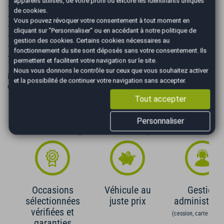
appareils utilisés, de votre profil ou encore les identifiants uniques
- Lavage premium
de cookies.
- Plein de carburant
Vous pouvez révoquer votre consentement à tout moment en
- Démarches administratives
cliquant sur "Personnaliser" ou en accédant à notre
politique de
- Plaques d'immatriculation
gestion des cookies
. Certains cookies nécessaires au
- Mise en main du véhicule
fonctionnement du site sont déposés sans votre consentement. Ils
- Garantie premium toutes options (12 mois)
permettent et facilitent votre navigation sur le site.
Nous vous donnons le contrôle sur ceux que vous souhaitez activer
ℹ️ Les informations présentes dans cette annonce sont non
et la possibilité de continuer votre navigation sans accepter.
contractuelles et fournies à titre indicatif.
Tout accepter
Personnaliser
Les Avantages AutoEasy
Occasions
Véhicule au
Gestion
sélectionnées
juste prix
administrati
vérifiées et
(cession, carte grise,
garanties