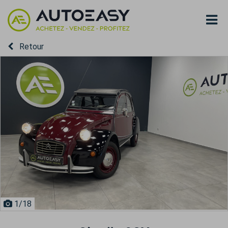
Retour
1
/18