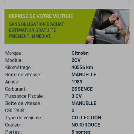
REPRISE DE VOTRE VOITURE
SANS OBLIGATION D'ACHAT
ESTIMATION GRATUITE
PAIEMENT IMMÉDIAT.
Marque :
Citroën
Modèle :
2CV
Kilométrage :
40556 km
Boîte de vitesse :
MANUELLE
Année :
1989
Carburant :
ESSENCE
Puissance Fiscale :
3 CV
Boîte de vitesse :
MANUELLE
CRIT'AIR :
0
Type de véhicule :
COLLECTION
Couleur :
NOIR/ROUGE
Portes :
5 portes