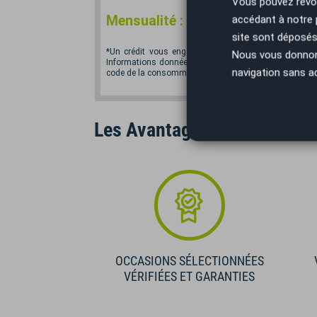
Vous pouvez révoq
*
Mensualité :
5,87
€/mois
accédant à notre
site sont déposés 
*Un crédit vous engage et doit être remboursé. Vér
Nous vous donnons 
Informations données à titre indicatif et non contractu
navigation sans a
code de la consommation. Crédit sans assurance. Voir
Les Avantages AutoEasy
OCCASIONS SÉLECTIONNÉES
VÉRIFIÉES ET GARANTIES