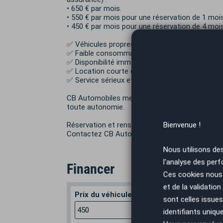
• 650 € par mois.
• 550 € par mois pour une réservation de 1 mois
• 450 € par mois pour une réservation de 4 mois
✅ Véhicules propres et entretenus
✅ Faible consommation
✅ Disponibilité immédiate
✅ Location courte et longue durée
✅ Service sérieux et rapide
CB Automobiles met à votre disposition une sol
toute autonomie.
Bienvenue !
Réservation et renseignements 05-45-24-05-0
Contactez CB Automobiles dès maintenant.
Nous utilisons de
l'analyse des perf
Financer
Ces cookies nous 
et de la validatio
Prix du véhicule
Apport en
sont celles issues
€
identifiants uniqu