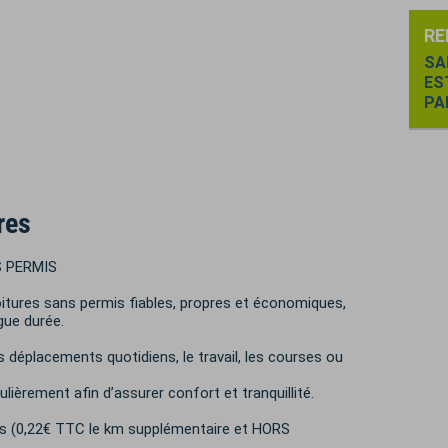
RE
SA
ES
PA
res
 PERMIS
itures sans permis fiables, propres et économiques,
gue durée.
 déplacements quotidiens, le travail, les courses ou
ièrement afin d’assurer confort et tranquillité.
ois (0,22€ TTC le km supplémentaire et HORS