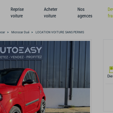
Reprise
Acheter
Nos
De
voiture
voiture
agences
fr
ocar
Microcar Dué
LOCATION VOITURE SANS PERMIS
Die