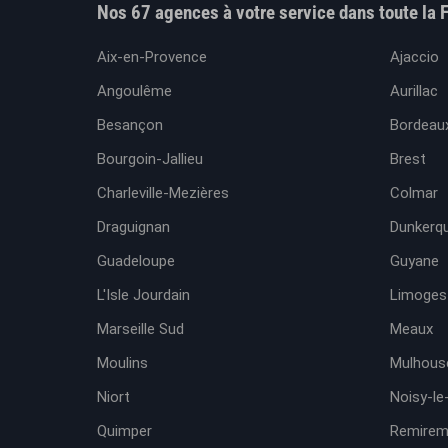
Nos 67 agences à votre service dans toute la 
Aix-en-Provence
Ajaccio
Angoulême
Aurillac
Besançon
Bordeaux
Bourgoin-Jallieu
Brest
Charleville-Mezières
Colmar
Draguignan
Dunkerq
Guadeloupe
Guyane
L'Isle Jourdain
Limoges
Marseille Sud
Meaux
Moulins
Mulhous
Niort
Noisy-le
Quimper
Remirem