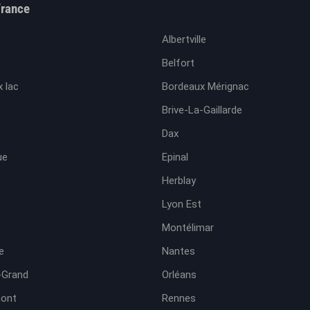
France
Albertville
Belfort
 lac
Bordeaux Mérignac
Brive-La-Gaillarde
Dax
ue
Epinal
Herblay
Lyon Est
Montélimar
e
Nantes
-Grand
Orléans
ont
Rennes