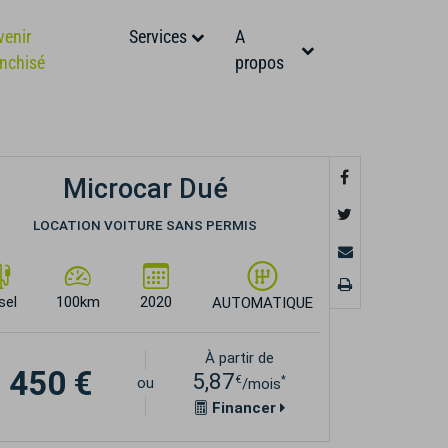
venir
Services
A
anchisé
propos
Microcar Dué
LOCATION VOITURE SANS PERMIS
sel
100km
2020
AUTOMATIQUE
À partir de
450 €
5,87
€
*
ou
/mois
Financer