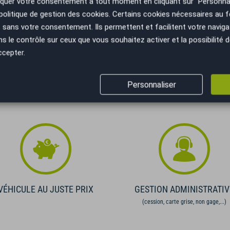
uer votre consentement à tout moment en cliquant sur "Personnal
politique de gestion des cookies
. Certains cookies nécessaires au
Recevoir la simulation
sans votre consentement. Ils permettent et facilitent votre navigati
ifiez vos capacités de remboursement avant de vous engager.
le contrôle sur ceux que vous souhaitez activer et la possibilité d
elles. Afin de respecter les dispositions de l'article L331.-4 du
ccepter.
 conditions en agence.
Personnaliser
VÉHICULE AU JUSTE PRIX
GESTION ADMINISTRATIV
(cession, carte grise, non gage,...)