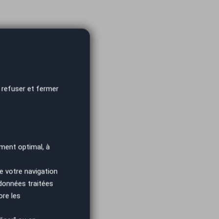
 refuser et fermer
ment optimal, à
e votre navigation
 données traitées
ore les