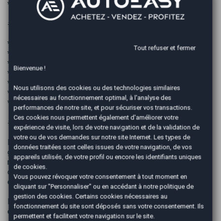
* Tambours et garnitures de frein arrière neufs
### Équipements
* Bluetooth
Tout refuser et fermer
* Prise USB
* Radar de recul avec détection d'obstacles
Bienvenue !
* Affichage du rapport de vitesse engagé (D - N - R)
* Lève-vitres électriques
Nous utilisons des cookies ou des technologies similaires
* Fermeture centralisée avec télécommande
nécessaires au fonctionnement optimal, à l'analyse des
* Pare-soleil passager avec miroir de courtoisie
performances de notre site, et pour sécuriser vos transactions.
Ces cookies nous permettent également d'améliorer votre
## Les avantages AutoEasy
expérience de visite, lors de votre navigation et de la validation de
votre ou de vos demandes sur notre site Internet. Les types de
Prolongez votre tranquillité d'esprit jusqu'à **48 mois**
données traitées sont celles issues de votre navigation, de vos
grâce à notre partenariat avec **Opteven**, acteur de
appareils utilisés, de votre profil ou encore les identifiants uniques
référence depuis plus de 30 ans en France et en Europe
de cookies.
dans les domaines de la garantie mécanique, de l'entretien
Vous pouvez révoquer votre consentement à tout moment en
et de l'assistance.
cliquant sur "Personnaliser" ou en accédant à notre
politique de
gestion des cookies
. Certains cookies nécessaires au
Des solutions de financement peuvent également vous
fonctionnement du site sont déposés sans votre consentement. Ils
être proposées afin de faciliter votre achat.
permettent et facilitent votre navigation sur le site.