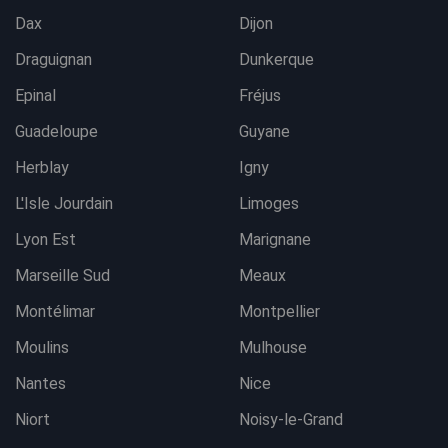
Dax
Dijon
Draguignan
Dunkerque
Epinal
Fréjus
Guadeloupe
Guyane
Herblay
Igny
L'Isle Jourdain
Limoges
Lyon Est
Marignane
Marseille Sud
Meaux
Montélimar
Montpellier
Moulins
Mulhouse
Nantes
Nice
Niort
Noisy-le-Grand