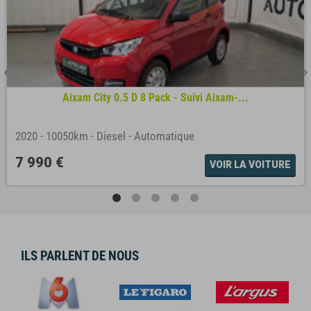
Aixam City 0.5 D 8 Pack - Suivi Aixam-...
2020
-
10050km
-
Diesel
-
Automatique
7 990 €
VOIR LA VOITURE
ILS PARLENT DE NOUS