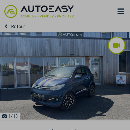
Retour
1
/13