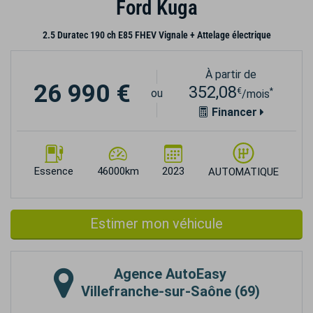
Ford Kuga
2.5 Duratec 190 ch E85 FHEV Vignale + Attelage électrique
À partir de
26 990 €
352,08
€
*
ou
/mois
Financer
Essence
46000km
2023
AUTOMATIQUE
Estimer mon véhicule
Agence
AutoEasy
Villefranche-sur-Saône (69)