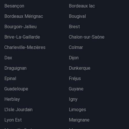
Besançon
Bordeaux lac
Bordeaux Mérignac
Bougival
Bourgoin-Jallieu
Brest
Brive-La-Gaillarde
Chalon-sur-Saône
Charleville-Mezières
Colmar
Dax
Dijon
Draguignan
Dunkerque
Epinal
Fréjus
Guadeloupe
Guyane
Herblay
Igny
L'Isle Jourdain
Limoges
Lyon Est
Marignane