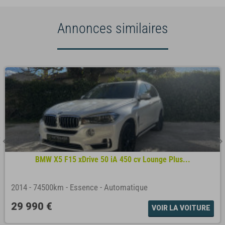
Annonces similaires
BMW X5 F15 xDrive 50 iA 450 cv Lounge Plus...
2014
-
74500km
-
Essence
-
Automatique
29 990 €
VOIR LA VOITURE