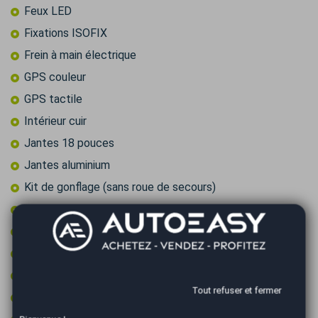
Feux LED
Fixations ISOFIX
Frein à main électrique
GPS couleur
GPS tactile
Intérieur cuir
Jantes 18 pouces
Jantes aluminium
Kit de gonflage (sans roue de secours)
Limiteur de vitesse
Ordinateur de bord
Ouverture de coffre main libre
Pack chrome
Tout refuser et fermer
Pack cuir