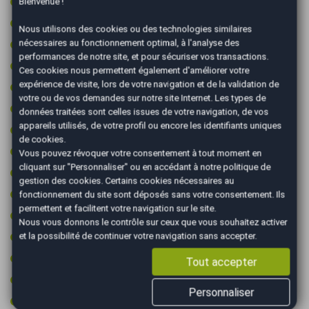
Pack visibilite
Bienvenue !
Pare-brise chauffant
Nous utilisons des cookies ou des technologies similaires
Peinture integrale
nécessaires au fonctionnement optimal, à l'analyse des
performances de notre site, et pour sécuriser vos transactions.
Première main
Ces cookies nous permettent également d'améliorer votre
expérience de visite, lors de votre navigation et de la validation de
Prise 12v
votre ou de vos demandes sur notre site Internet. Les types de
Prise audio USB
données traitées sont celles issues de votre navigation, de vos
appareils utilisés, de votre profil ou encore les identifiants uniques
Projecteurs xénon
de cookies.
Radar arrière de détection d'obstacles
Vous pouvez révoquer votre consentement à tout moment en
cliquant sur "Personnaliser" ou en accédant à notre
politique de
Radar avant de détection d'obstacles
gestion des cookies
. Certains cookies nécessaires au
Reconnaissance des panneaux de signalisation
fonctionnement du site sont déposés sans votre consentement. Ils
permettent et facilitent votre navigation sur le site.
Régulateur de vitesse
Nous vous donnons le contrôle sur ceux que vous souhaitez activer
Régulateur de vitesse adaptatif
et la possibilité de continuer votre navigation sans accepter.
Rétroviseurs dégivrants
Tout accepter
Rétroviseurs électriques
Personnaliser
Rétroviseurs rabattables électriquement