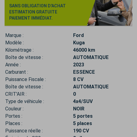
SANS OBLIGATION D'ACHAT
ESTIMATION GRATUITE
PAIEMENT IMMÉDIAT.
Marque :
Ford
Modèle :
Kuga
Kilométrage :
46000 km
Boîte de vitesse :
AUTOMATIQUE
Année :
2023
Carburant :
ESSENCE
Puissance Fiscale :
8 CV
Boîte de vitesse :
AUTOMATIQUE
CRIT'AIR :
0
Type de véhicule :
4x4/SUV
Couleur :
NOIR
Portes :
5 portes
Places :
5 places
Puissance réelle :
190 CV