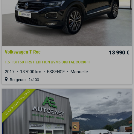
Volkswagen T-Roc
13 990 €
1.5 TSI 150 FIRST EDITION BVM6 DIGITAL COCKPIT
2017
137000 km
ESSENCE
Manuelle
Bergerac - 24100
Vous arrivez trop tard