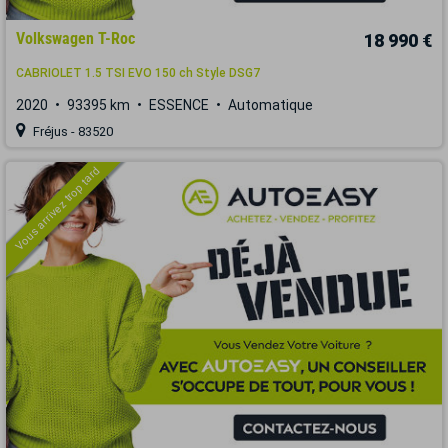
Volkswagen T-Roc
18 990 €
CABRIOLET 1.5 TSI EVO 150 ch Style DSG7
2020
93395 km
ESSENCE
Automatique
Fréjus - 83520
Vous arrivez trop tard