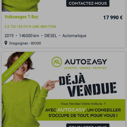
Volkswagen T-Roc
17 990 €
2.0 TDI 150 CV R-LINE 4MOTION
2019
146000 km
DIESEL
Automatique
Draguignan - 83300
Vous arrivez trop tard