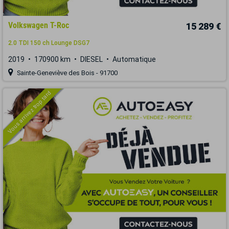
Volkswagen T-Roc
15 289 €
2.0 TDI 150 ch Lounge DSG7
2019
170900 km
DIESEL
Automatique
Sainte-Geneviève des Bois - 91700
Vous arrivez trop tard