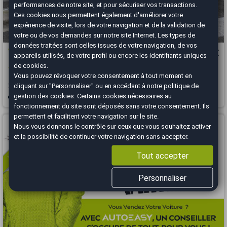
performances de notre site, et pour sécuriser vos transactions.
Ces cookies nous permettent également d'améliorer votre
expérience de visite, lors de votre navigation et de la validation de
votre ou de vos demandes sur notre site Internet. Les types de
données traitées sont celles issues de votre navigation, de vos
Volkswagen T-Roc
19 990 €
appareils utilisés, de votre profil ou encore les identifiants uniques
de cookies.
1.5 TSI 150 ch Carat virtual cockpit 67500 kms
Vous pouvez révoquer votre consentement à tout moment en
2020
67500 km
ESSENCE
Automatique
cliquant sur "Personnaliser" ou en accédant à notre
politique de
gestion des cookies
. Certains cookies nécessaires au
Nice - 06300
fonctionnement du site sont déposés sans votre consentement. Ils
permettent et facilitent votre navigation sur le site.
Vous arrivez trop tard
Nous vous donnons le contrôle sur ceux que vous souhaitez activer
et la possibilité de continuer votre navigation sans accepter.
Tout accepter
Personnaliser