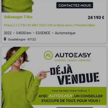
Volkswagen T-Roc
24 193 €
Phase 2 1.5 TSI 16V BMT DSG7 150 cv Boîte auto // Première Main
2022
54500 km
ESSENCE
Automatique
Guadeloupe - 97122
Vous arrivez trop tard