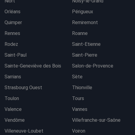
Niort
Noisy-le-Grand
Orléans
Périgueux
Quimper
Remiremont
Rennes
Roanne
Rodez
Saint-Etienne
Saint-Paul
Saint-Pierre
Sainte-Geneviève des Bois
Salon-de-Provence
Sarrians
Sète
Strasbourg Ouest
Thionville
Toulon
Tours
Valence
Vannes
Vendôme
Villefranche-sur-Saône
Villeneuve-Loubet
Voiron