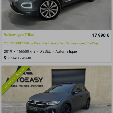
Volkswagen T-Roc
17 990 €
2.0 TDI DSG7 150 cv, Carat Exclusive / Toit Panoramique / CarPlay
2019
166500 km
DIESEL
Automatique
Orléans - 45240
Vous arrivez trop tard