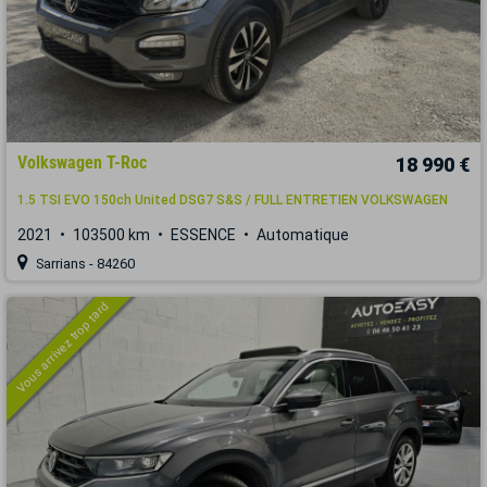
Volkswagen T-Roc
18 990 €
1.5 TSI EVO 150ch United DSG7 S&S / FULL ENTRETIEN VOLKSWAGEN
2021
103500 km
ESSENCE
Automatique
Sarrians - 84260
Vous arrivez trop tard