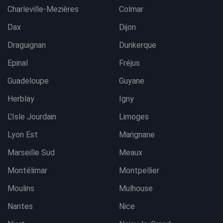
Charleville-Mezières
Colmar
Dax
Dijon
Draguignan
Dunkerque
Epinal
Fréjus
Guadeloupe
Guyane
Herblay
Igny
L'Isle Jourdain
Limoges
Lyon Est
Marignane
Marseille Sud
Meaux
Montélimar
Montpellier
Moulins
Mulhouse
Nantes
Nice