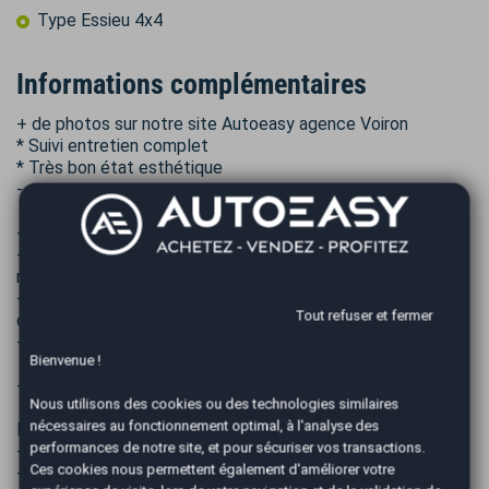
Type Essieu 4x4
Informations complémentaires
+ de photos sur notre site Autoeasy agence Voiron
* Suivi entretien complet
* Très bon état esthétique
-----------------------------------------------------------
- PRIX TTC hors frais de mise à la route et carte grise.
- SOLUTIONS DE FINANCEMENT : possible de 12 à 84
mois.
- LIVRAISON possible dans toute la France à votre
Tout refuser et fermer
domicile ou votre bureau ! (sur devis).
- REPRISE possible de votre ancien véhicule.
Bienvenue !
- FRAIS DE MISE A LA ROUTE :
Nous utilisons des cookies ou des technologies similaires
nécessaires au fonctionnement optimal, à l'analyse des
Pack EASY Standard 490€ TTC :
performances de notre site, et pour sécuriser vos transactions.
- Nettoyage intérieur / extérieur Standard
Ces cookies nous permettent également d'améliorer votre
- 1/4 du réservoir