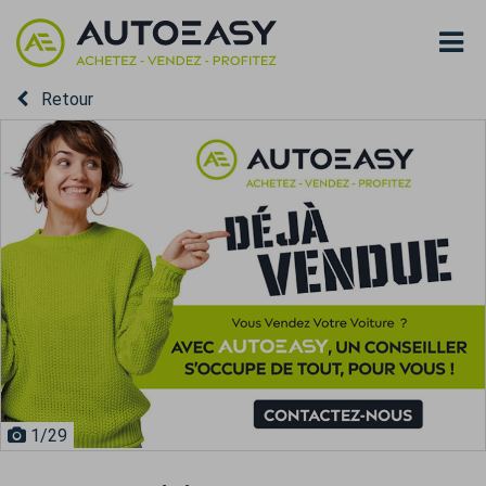
Retour
1
/29