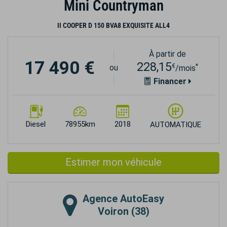
Mini Countryman
II COOPER D 150 BVA8 EXQUISITE ALL4
À partir de
17 490 €
228,15
€
*
ou
/mois
Financer
Diesel
78955km
2018
AUTOMATIQUE
Estimer mon véhicule
Agence
AutoEasy
Voiron (38)