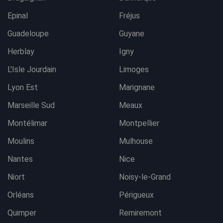
Epinal
Fréjus
Guadeloupe
Guyane
Herblay
Igny
L'Isle Jourdain
Limoges
Lyon Est
Marignane
Marseille Sud
Meaux
Montélimar
Montpellier
Moulins
Mulhouse
Nantes
Nice
Niort
Noisy-le-Grand
Orléans
Périgueux
Quimper
Remiremont