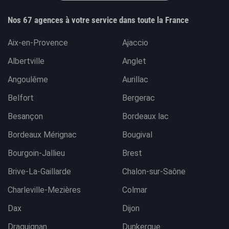
Nos 67 agences à votre service dans toute la France
Aix-en-Provence
Ajaccio
Albertville
Anglet
Angoulême
Aurillac
Belfort
Bergerac
Besançon
Bordeaux lac
Bordeaux Mérignac
Bougival
Bourgoin-Jallieu
Brest
Brive-La-Gaillarde
Chalon-sur-Saône
Charleville-Mezières
Colmar
Dax
Dijon
Draguignan
Dunkerque