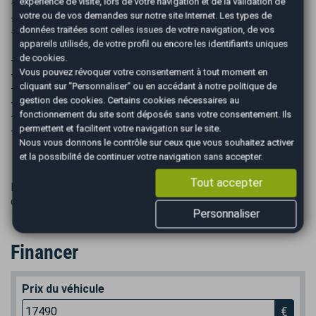
expérience de visite, lors de votre navigation et de la validation de
- Contrôles des niveaux
votre ou de vos demandes sur notre site Internet. Les types de
- Gestion administrative de la carte carte grise
données traitées sont celles issues de votre navigation, de vos
- Garantie " Sécurité +" 6 mois inclus
appareils utilisés, de votre profil ou encore les identifiants uniques
de cookies.
- Pack EASY Confort 690€ TTC :
Vous pouvez révoquer votre consentement à tout moment en
- Nettoyage intérieur / extérieur Premium
cliquant sur "Personnaliser" ou en accédant à notre
politique de
- 1/2 du réservoir
gestion des cookies
. Certains cookies nécessaires au
- Contrôles des niveaux
fonctionnement du site sont déposés sans votre consentement. Ils
- Gestion administrative de la carte carte grise
permettent et facilitent votre navigation sur le site.
- Garantie " Sécurité + " 12 mois inclus
Nous vous donnons le contrôle sur ceux que vous souhaitez activer
et la possibilité de continuer votre navigation sans accepter.
Tout accepter
Les INFORMATIONS délivrées par cette annonce sont non
contractuelles et données à titre indicatif.
Personnaliser
Financer
Prix du véhicule
€