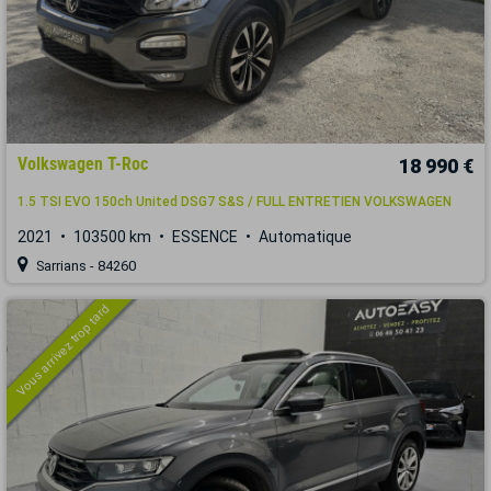
Volkswagen T-Roc
18 990 €
1.5 TSI EVO 150ch United DSG7 S&S / FULL ENTRETIEN VOLKSWAGEN
2021
103500 km
ESSENCE
Automatique
Sarrians - 84260
Vous arrivez trop tard