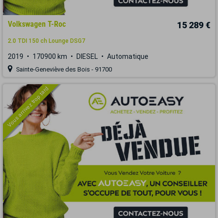
Volkswagen T-Roc
15 289 €
2.0 TDI 150 ch Lounge DSG7
2019
170900 km
DIESEL
Automatique
Sainte-Geneviève des Bois - 91700
Vous arrivez trop tard