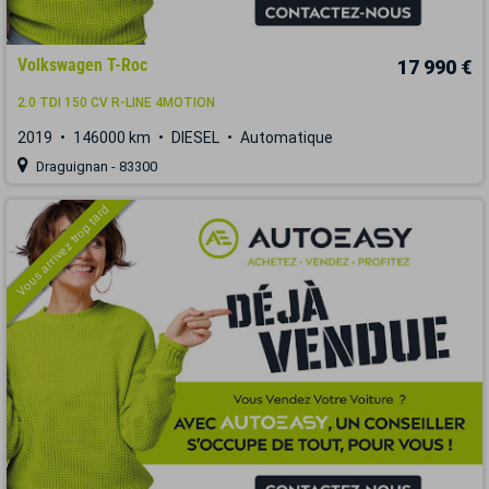
Volkswagen T-Roc
17 990 €
2.0 TDI 150 CV R-LINE 4MOTION
2019
146000 km
DIESEL
Automatique
Draguignan - 83300
Vous arrivez trop tard