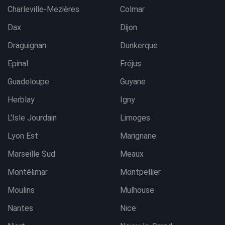
Charleville-Mezières
Colmar
Dax
Dijon
Draguignan
Dunkerque
Epinal
Fréjus
Guadeloupe
Guyane
Herblay
Igny
L'Isle Jourdain
Limoges
Lyon Est
Marignane
Marseille Sud
Meaux
Montélimar
Montpellier
Moulins
Mulhouse
Nantes
Nice