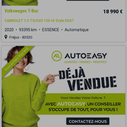
Volkswagen T-Roc
18 990 €
CABRIOLET 1.5 TSI EVO 150 ch Style DSG7
2020
93395 km
ESSENCE
Automatique
Fréjus - 83520
Vous arrivez trop tard