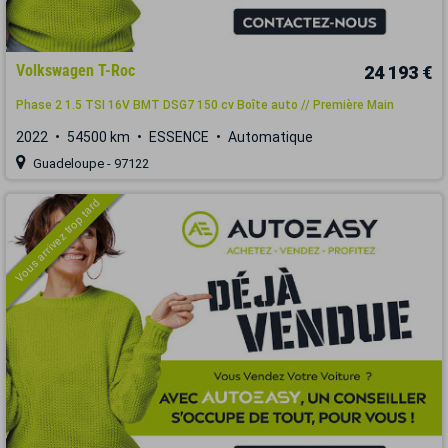
Volkswagen T-Roc
24 193 €
Phase 2 1.5 TSI 16V BMT DSG7 150 cv Boîte auto // Première Main
2022
54500 km
ESSENCE
Automatique
Guadeloupe - 97122
Vous arrivez trop tard