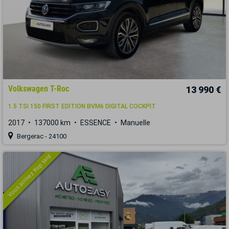
Volkswagen T-Roc
13 990 €
1.5 TSI 150 FIRST EDITION BVM6 DIGITAL COCKPIT
2017
137000 km
ESSENCE
Manuelle
Bergerac - 24100
Vous arrivez trop tard