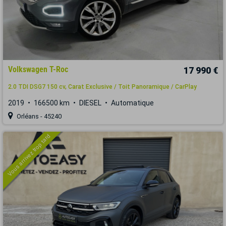
Volkswagen T-Roc
17 990 €
2.0 TDI DSG7 150 cv, Carat Exclusive / Toit Panoramique / CarPlay
2019
166500 km
DIESEL
Automatique
Orléans - 45240
Vous arrivez trop tard