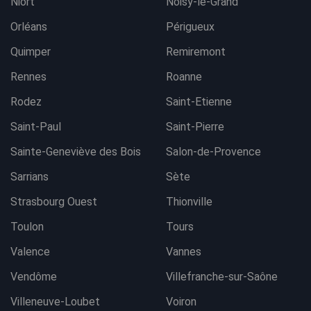
Niort
Noisy-le-Grand
Orléans
Périgueux
Quimper
Remiremont
Rennes
Roanne
Rodez
Saint-Etienne
Saint-Paul
Saint-Pierre
Sainte-Geneviève des Bois
Salon-de-Provence
Sarrians
Sète
Strasbourg Ouest
Thionville
Toulon
Tours
Valence
Vannes
Vendôme
Villefranche-sur-Saône
Villeneuve-Loubet
Voiron