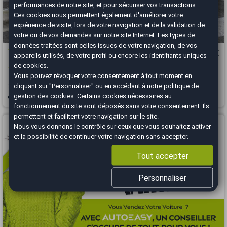
performances de notre site, et pour sécuriser vos transactions.
Ces cookies nous permettent également d'améliorer votre
expérience de visite, lors de votre navigation et de la validation de
votre ou de vos demandes sur notre site Internet. Les types de
données traitées sont celles issues de votre navigation, de vos
Volkswagen T-Roc
19 990 €
appareils utilisés, de votre profil ou encore les identifiants uniques
de cookies.
1.5 TSI 150 ch Carat virtual cockpit 67500 kms
Vous pouvez révoquer votre consentement à tout moment en
2020
67500 km
ESSENCE
Automatique
cliquant sur "Personnaliser" ou en accédant à notre
politique de
gestion des cookies
. Certains cookies nécessaires au
Nice - 06300
fonctionnement du site sont déposés sans votre consentement. Ils
permettent et facilitent votre navigation sur le site.
Vous arrivez trop tard
Nous vous donnons le contrôle sur ceux que vous souhaitez activer
et la possibilité de continuer votre navigation sans accepter.
Tout accepter
Personnaliser