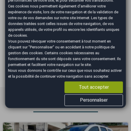
Les Avantages AutoEasy
performances de notre site, et pour sécuriser vos transactions.
Ces cookies nous permettent également d'améliorer votre
expérience de visite, lors de votre navigation et de la validation de
votre ou de vos demandes sur notre site Internet. Les types de
données traitées sont celles issues de votre navigation, de vos
appareils utilisés, de votre profil ou encore les identifiants uniques
de cookies.
Occasions
Véhicule au
Gestion
Vous pouvez révoquer votre consentement à tout moment en
sélectionnées
juste prix
administrati
cliquant sur "Personnaliser" ou en accédant à notre
politique de
vérifiées et
(cession, carte grise,
gestion des cookies
. Certains cookies nécessaires au
garanties
fonctionnement du site sont déposés sans votre consentement. Ils
gage,...)
permettent et facilitent votre navigation sur le site.
Nous vous donnons le contrôle sur ceux que vous souhaitez activer
et la possibilité de continuer votre navigation sans accepter.
Tout accepter
Annonces similaires
Personnaliser