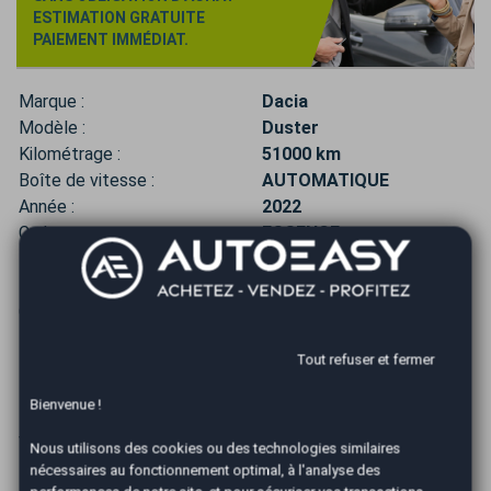
ESTIMATION GRATUITE
PAIEMENT IMMÉDIAT.
Marque :
Dacia
Modèle :
Duster
Kilométrage :
51000 km
Boîte de vitesse :
AUTOMATIQUE
Année :
2022
Carburant :
ESSENCE
Puissance Fiscale :
8 CV
Boîte de vitesse :
AUTOMATIQUE
CRIT'AIR :
0
Type de véhicule :
4x4/SUV
Tout refuser et fermer
Puissance réelle :
150 CV
Émission de CO2 :
141g/km
Bienvenue !
Mise en circulation :
16/03/2022
Ville :
Pélissanne
Nous utilisons des cookies ou des technologies similaires
nécessaires au fonctionnement optimal, à l'analyse des