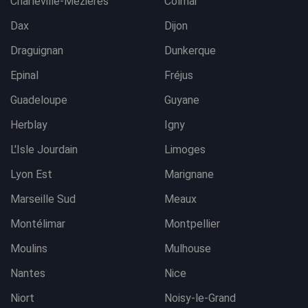
Charleville-Mezières
Colmar
Dax
Dijon
Draguignan
Dunkerque
Epinal
Fréjus
Guadeloupe
Guyane
Herblay
Igny
L'Isle Jourdain
Limoges
Lyon Est
Marignane
Marseille Sud
Meaux
Montélimar
Montpellier
Moulins
Mulhouse
Nantes
Nice
Niort
Noisy-le-Grand