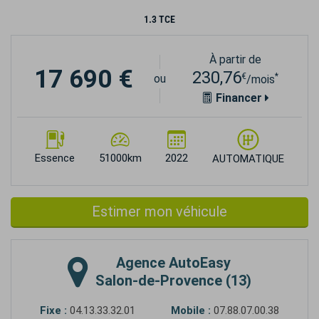
1.3 TCE
À partir de
17 690 €
230,76
€
*
ou
/mois
Financer
Essence
51000km
2022
AUTOMATIQUE
Estimer mon véhicule
Agence
AutoEasy
Salon-de-Provence (13)
Fixe :
04.13.33.32.01
Mobile :
07.88.07.00.38