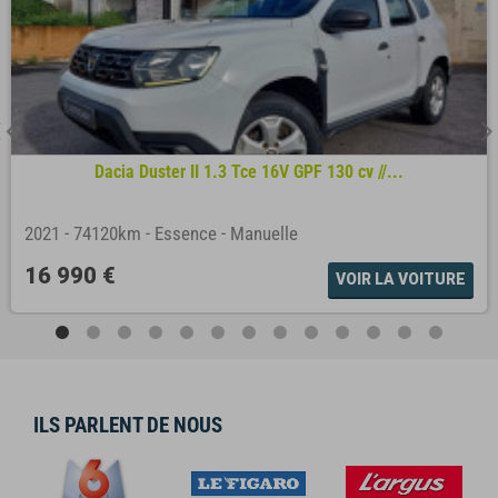
Dacia Duster II 1.3 Tce 16V GPF 130 cv //...
2021
-
74120km
-
Essence
-
Manuelle
16 990 €
VOIR LA VOITURE
ILS PARLENT DE NOUS