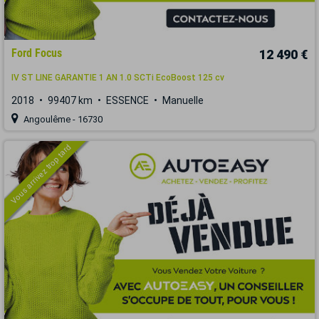
Ford Focus
12 490 €
IV ST LINE GARANTIE 1 AN 1.0 SCTi EcoBoost 125 cv
2018
99407 km
ESSENCE
Manuelle
Angoulême - 16730
Vous arrivez trop tard