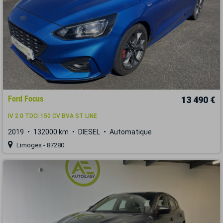
Ford Focus
13 490 €
IV 2.0 TDCi 150 CV BVA ST LINE
2019
132000 km
DIESEL
Automatique
Limoges - 87280