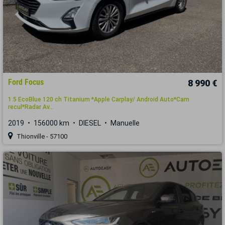
Ford Focus
8 990 €
1.5 EcoBlue 120 ch Titanium *Apple Carplay/ Android Auto*Cam
recul*Radar Av...
2019
156000 km
DIESEL
Manuelle
Thionville - 57100