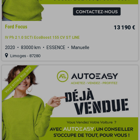
Ford Focus
13 190 €
IV Ph 2 1.0 SCTi EcoBoost 155 CV ST LINE
2020
83000 km
ESSENCE
Manuelle
Limoges - 87280
Vous arrivez trop tard