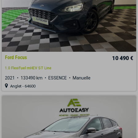
Ford Focus
10 490 €
1.0 Flexifuel mHEV ST Line
2021
133490 km
ESSENCE
Manuelle
Anglet - 64600