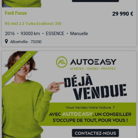
Ford Focus
29 990 €
RS mk3 2.3 Turbo EcoBoost 350
2016
93000 km
ESSENCE
Manuelle
Albertville - 73200
Vous arrivez trop tard