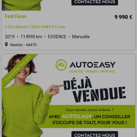
Ford Focus
9 990 €
1.0 EcoBoost 125ch mHEV ST-Line
2019
114990 km
ESSENCE
Manuelle
Nantes - 44470
Vous arrivez trop tard