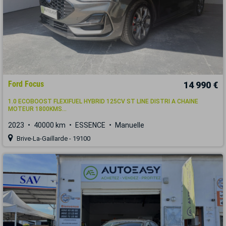
Ford Focus
14 990 €
1.0 ECOBOOST FLEXIFUEL HYBRID 125CV ST LINE DISTRI A CHAINE
MOTEUR 1800KMS...
2023
40000 km
ESSENCE
Manuelle
Brive-La-Gaillarde - 19100