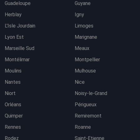
Guadeloupe
Guyane
Herblay
Igny
L'Isle Jourdain
Limoges
Lyon Est
Marignane
Marseille Sud
Meaux
Montélimar
Montpellier
Moulins
Mulhouse
Nantes
Nice
Niort
Noisy-le-Grand
Orléans
Périgueux
Quimper
Remiremont
Rennes
Roanne
Rodez
Saint-Etienne