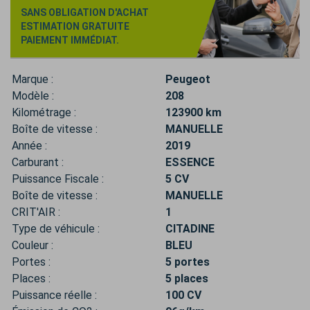
SANS OBLIGATION D'ACHAT
ESTIMATION GRATUITE
PAIEMENT IMMÉDIAT.
Marque :
Peugeot
Modèle :
208
Kilométrage :
123900 km
Boîte de vitesse :
MANUELLE
Année :
2019
Carburant :
ESSENCE
Puissance Fiscale :
5 CV
Boîte de vitesse :
MANUELLE
CRIT'AIR :
1
Type de véhicule :
CITADINE
Couleur :
BLEU
Portes :
5 portes
Places :
5 places
Puissance réelle :
100 CV