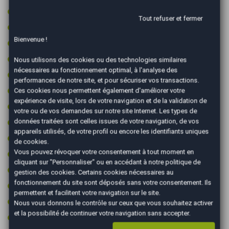
Jantes aluminium
Tout refuser et fermer
Limiteur de vitesse
Bienvenue !
Ordinateur de bord
Pack éclairage ambiance
Nous utilisons des cookies ou des technologies similaires
nécessaires au fonctionnement optimal, à l'analyse des
Pack luxe
performances de notre site, et pour sécuriser vos transactions.
Pack sport
Ces cookies nous permettent également d'améliorer votre
expérience de visite, lors de votre navigation et de la validation de
Pack visibilite
votre ou de vos demandes sur notre site Internet. Les types de
Peinture integrale
données traitées sont celles issues de votre navigation, de vos
appareils utilisés, de votre profil ou encore les identifiants uniques
Phares directionnels
de cookies.
Vous pouvez révoquer votre consentement à tout moment en
Prise 12v
cliquant sur "Personnaliser" ou en accédant à notre
politique de
Prise audio USB
gestion des cookies
. Certains cookies nécessaires au
fonctionnement du site sont déposés sans votre consentement. Ils
Projecteurs xénon
permettent et facilitent votre navigation sur le site.
Radar arrière de détection d'obstacles
Nous vous donnons le contrôle sur ceux que vous souhaitez activer
et la possibilité de continuer votre navigation sans accepter.
Radar avant de détection d'obstacles