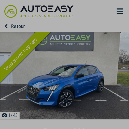
Retour
Vous arrivez trop tard
1
/43