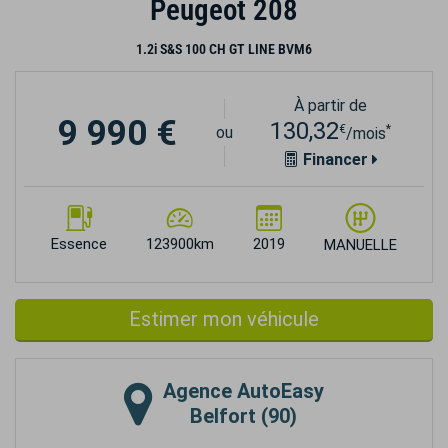
Peugeot 208
1.2i S&S 100 CH GT LINE BVM6
À partir de
9 990 €
130,32
€
*
ou
/mois
Financer
Essence
123900km
2019
MANUELLE
Estimer mon véhicule
Agence
AutoEasy
Belfort (90)