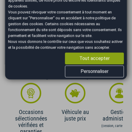
appareils utilisés, de votre profil ou encore les identifiants uniques
de cookies.
*
Mensualité :
104,23
€/mois
Vous pouvez révoquer votre consentement à tout moment en
cliquant sur "Personnaliser" ou en accédant à notre
politique de
Recevoir la simulation
gestion des cookies
. Certains cookies nécessaires au
fonctionnement du site sont déposés sans votre consentement. Ils
*Un crédit vous engage et doit être remboursé. Vérifiez vos
permettent et facilitent votre navigation sur le site.
capacités de remboursement avant de vous engager. Informations
Nous vous donnons le contrôle sur ceux que vous souhaitez activer
données à titre indicatif et non contractuelles. Afin de respecter les
et la possibilité de continuer votre navigation sans accepter.
dispositions de l'article L331.-4 du code de la consommation.
Crédit sans assurance. Voir conditions en agence.
Tout accepter
Personnaliser
Les Avantages AutoEasy
Occasions
Véhicule au
Gestion
sélectionnées
juste prix
administrati
vérifiées et
(cession, carte grise,
garanties