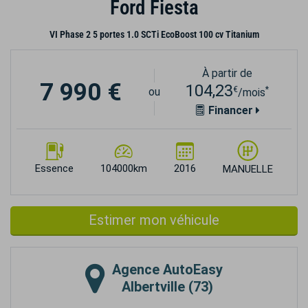
Ford Fiesta
VI Phase 2 5 portes 1.0 SCTi EcoBoost 100 cv Titanium
À partir de
7 990 €
104,23
€
*
ou
/mois
Financer
Essence
104000km
2016
MANUELLE
Estimer mon véhicule
Agence
AutoEasy
Albertville (73)