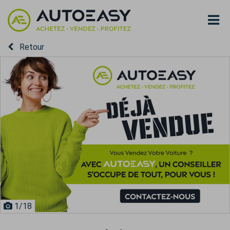
Retour
1
/18