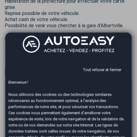
Habilitation de la préfecture pour effectuer votre carte
grise.
Reprise possible de votre véhicule.
Achat cash de votre véhicule.
Possibilité de venir vous chercher à la gare d'Albertville.
AUTOEASY
1140 CHEMIN DE LA CASSINE
73200 ALBERTVILLE
Financer
Tout refuser et fermer
Bienvenue !
Prix du véhicule
Nous utilisons des cookies ou des technologies similaires
€
nécessaires au fonctionnement optimal, à l'analyse des
Apport en €
performances de notre site, et pour sécuriser vos transactions.
Ces cookies nous permettent également d'améliorer votre
€
expérience de visite, lors de votre navigation et de la validation de
Durée
votre ou de vos demandes sur notre site Internet. Les types de
données traitées sont celles issues de votre navigation, de vos