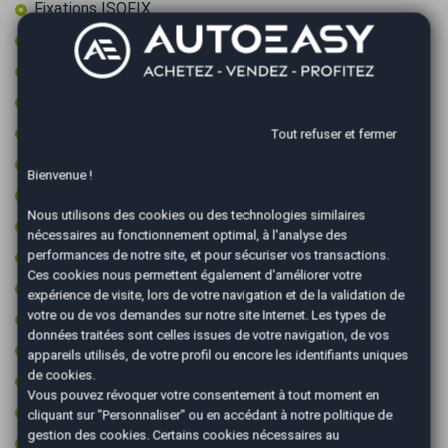
Fixations ISOFIX
GPS couleur
Jantes 16 pouces
Jantes aluminium
Limiteur de vitesse
Tout refuser et fermer
Ordinateur de bord
Bienvenue !
Pack visibilite
Nous utilisons des cookies ou des technologies similaires
Pare-brise chauffant
nécessaires au fonctionnement optimal, à l'analyse des
Prise 12v
performances de notre site, et pour sécuriser vos transactions.
Ces cookies nous permettent également d'améliorer votre
Prise audio USB
expérience de visite, lors de votre navigation et de la validation de
votre ou de vos demandes sur notre site Internet. Les types de
Radar arrière de détection d'obstacles
données traitées sont celles issues de votre navigation, de vos
Régulateur de vitesse
appareils utilisés, de votre profil ou encore les identifiants uniques
de cookies.
Rétroviseurs électriques
Vous pouvez révoquer votre consentement à tout moment en
Rétroviseurs rabattables électriquement
cliquant sur "Personnaliser" ou en accédant à notre
politique de
gestion des cookies
. Certains cookies nécessaires au
Roue secours tempo + kit outils