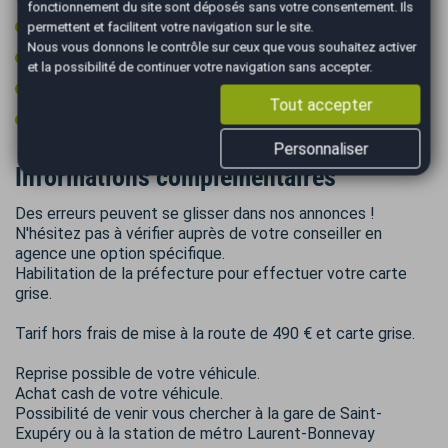
fonctionnement du site sont déposés sans votre consentement. Ils
Soumis à la TVA
permettent et facilitent votre navigation sur le site.
Nous vous donnons le contrôle sur ceux que vous souhaitez activer
Vitres surteintées
et la possibilité de continuer votre navigation sans accepter.
Volant cuir
Tout accepter
Volant multifonctions
Personnaliser
Informations complémentaires
Des erreurs peuvent se glisser dans nos annonces !
N'hésitez pas à vérifier auprès de votre conseiller en
agence une option spécifique.
Habilitation de la préfecture pour effectuer votre carte
grise.
Tarif hors frais de mise à la route de 490 € et carte grise.
Reprise possible de votre véhicule.
Achat cash de votre véhicule.
Possibilité de venir vous chercher à la gare de Saint-
Exupéry ou à la station de métro Laurent-Bonnevay