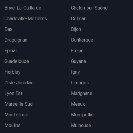
Brive-La-Gaillarde
Chalon-sur-Saône
Charleville-Mezières
Colmar
Dax
Dijon
Draguignan
Dunkerque
Epinal
Fréjus
Guadeloupe
Guyane
Herblay
Igny
L'Isle Jourdain
Limoges
Lyon Est
Marignane
Marseille Sud
Meaux
Montélimar
Montpellier
Moulins
Mulhouse