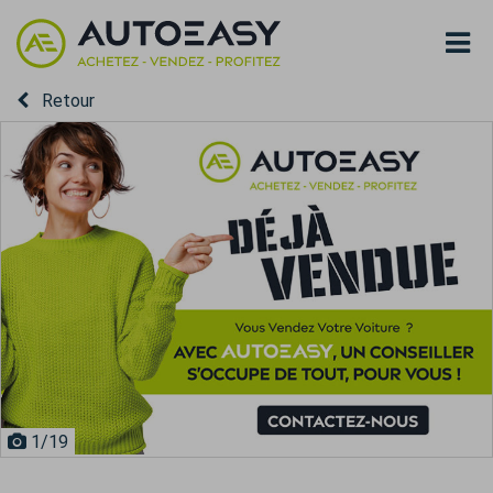
Retour
1
/19