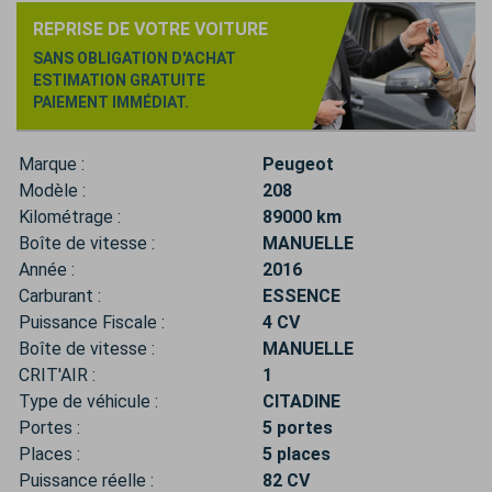
REPRISE DE VOTRE VOITURE
SANS OBLIGATION D'ACHAT
ESTIMATION GRATUITE
PAIEMENT IMMÉDIAT.
Marque :
Peugeot
Modèle :
208
Kilométrage :
89000 km
Boîte de vitesse :
MANUELLE
Année :
2016
Carburant :
ESSENCE
Puissance Fiscale :
4 CV
Boîte de vitesse :
MANUELLE
CRIT'AIR :
1
Type de véhicule :
CITADINE
Portes :
5 portes
Places :
5 places
Puissance réelle :
82 CV