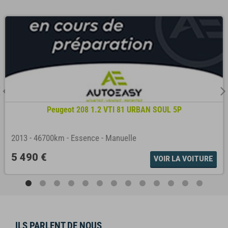
Peugeot 208 1.2 VTI 81 URBAN SOUL 5P
2013
-
46700km
-
Essence
-
Manuelle
5 490 €
VOIR LA VOITURE
ILS PARLENT DE NOUS