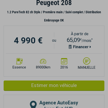
Peugeot 208
1.2 PureTech 82 ch Style / Première main / Suivi complet / Distribution
Embrayage OK
À partir de
4 990 €
65,09
€
*
ou
/mois
Financer
Essence
89000km
2016
MANUELLE
Estimer mon véhicule
Agence
AutoEasy