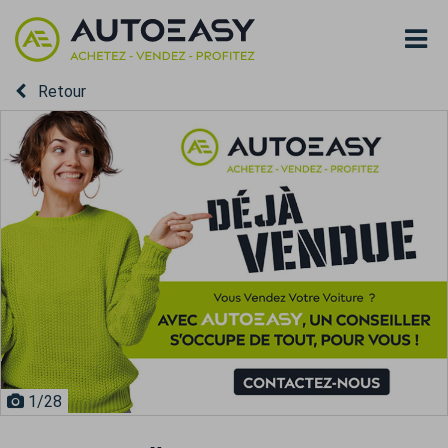
Retour
1
/28