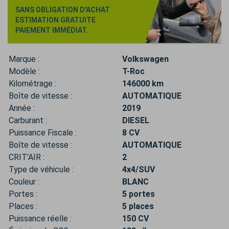
SANS OBLIGATION D'ACHAT
ESTIMATION GRATUITE
PAIEMENT IMMÉDIAT.
Marque :
Volkswagen
Modèle :
T-Roc
Kilométrage :
146000 km
Boîte de vitesse :
AUTOMATIQUE
Année :
2019
Carburant :
DIESEL
Puissance Fiscale :
8 CV
Boîte de vitesse :
AUTOMATIQUE
CRIT'AIR :
2
Type de véhicule :
4x4/SUV
Couleur :
BLANC
Portes :
5 portes
Places :
5 places
Puissance réelle :
150 CV