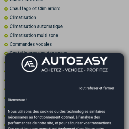
Chauffage et Clim arrière
Climatisation
Climatisation automatique
Climatisation multi zone
Commandes vocales
Contrôle pression des pneus
Contrôle technique ok
Démarrage sans clé
Détecteur de pluie
Tout refuser et fermer
Fixations ISOFIX
Frein à main électrique
Bienvenue !
GPS couleur
Nous utilisons des cookies ou des technologies similaires
GPS tactile
nécessaires au fonctionnement optimal, à l'analyse des
performances de notre site, et pour sécuriser vos transactions.
Intérieur cuir/alcantara
Ces cookies nous permettent également d'améliorer votre