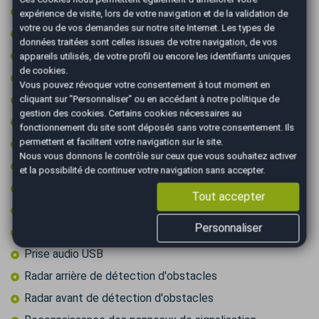
Intérieur semi-cuir
expérience de visite, lors de votre navigation et de la validation de
votre ou de vos demandes sur notre site Internet. Les types de
Jantes 19 pouces
données traitées sont celles issues de votre navigation, de vos
Jantes aluminium
appareils utilisés, de votre profil ou encore les identifiants uniques
de cookies.
Limiteur de vitesse
Vous pouvez révoquer votre consentement à tout moment en
Marchepieds
cliquant sur "Personnaliser" ou en accédant à notre
politique de
gestion des cookies
. Certains cookies nécessaires au
Ordinateur de bord
fonctionnement du site sont déposés sans votre consentement. Ils
permettent et facilitent votre navigation sur le site.
Ouverture du coffre électrique
Nous vous donnons le contrôle sur ceux que vous souhaitez activer
Pack sport
et la possibilité de continuer votre navigation sans accepter.
Palettes au volant
Tout accepter
Peinture integrale
Personnaliser
Prise 12v
Prise audio USB
Radar arrière de détection d'obstacles
Radar avant de détection d'obstacles