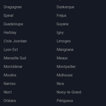
Draguignan
Dunkerque
Epinal
Fréjus
Guadeloupe
Guyane
Herblay
Igny
L'Isle Jourdain
Limoges
Lyon Est
Marignane
Marseille Sud
Meaux
Montélimar
Montpellier
Moulins
Mulhouse
Nantes
Nice
Niort
Noisy-le-Grand
Orléans
Périgueux