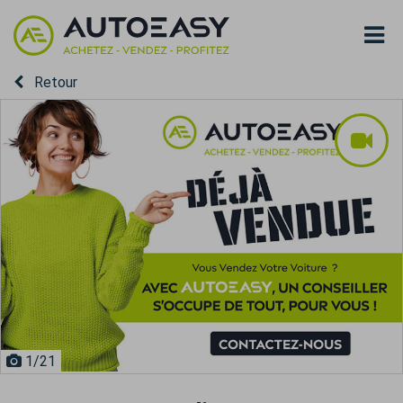
Retour
1
/21