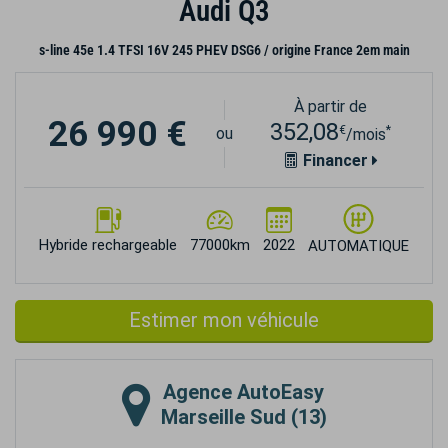
Audi Q3
s-line 45e 1.4 TFSI 16V 245 PHEV DSG6 / origine France 2em main
À partir de
26 990 €
352,08
€
*
ou
/mois
Financer
Hybride rechargeable
77000km
2022
AUTOMATIQUE
Estimer mon véhicule
Agence
AutoEasy
Marseille Sud (13)