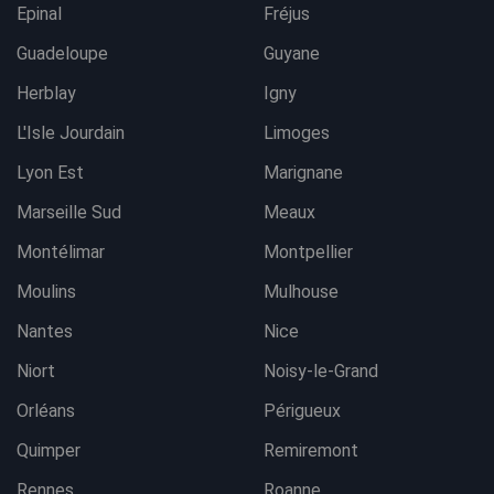
Epinal
Fréjus
Guadeloupe
Guyane
Herblay
Igny
L'Isle Jourdain
Limoges
Lyon Est
Marignane
Marseille Sud
Meaux
Montélimar
Montpellier
Moulins
Mulhouse
Nantes
Nice
Niort
Noisy-le-Grand
Orléans
Périgueux
Quimper
Remiremont
Rennes
Roanne