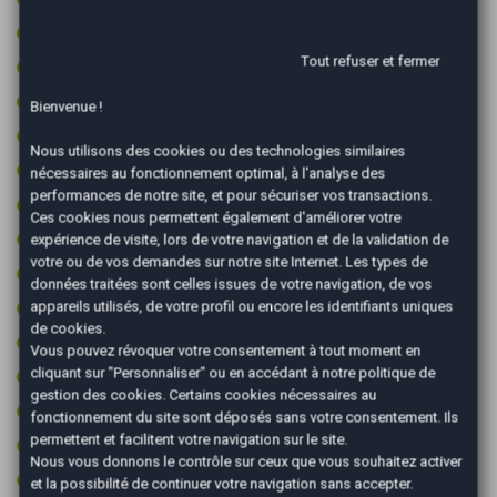
Retroviseur intérieur électrochrome
Tout refuser et fermer
Rétroviseurs dégivrants
Rétroviseurs électriques
Bienvenue !
Rétroviseurs rabattables électriquement
Nous utilisons des cookies ou des technologies similaires
Sièges chauffants
nécessaires au fonctionnement optimal, à l'analyse des
performances de notre site, et pour sécuriser vos transactions.
Sièges sport
Ces cookies nous permettent également d'améliorer votre
Start & Stop
expérience de visite, lors de votre navigation et de la validation de
votre ou de vos demandes sur notre site Internet. Les types de
Suspension sport
données traitées sont celles issues de votre navigation, de vos
Système d'alerte de véhicule en approche
appareils utilisés, de votre profil ou encore les identifiants uniques
de cookies.
Système de détection d'obstacles
Vous pouvez révoquer votre consentement à tout moment en
cliquant sur "Personnaliser" ou en accédant à notre
politique de
Système de détection de somnolence
gestion des cookies
. Certains cookies nécessaires au
Type Essieu 4x2
fonctionnement du site sont déposés sans votre consentement. Ils
permettent et facilitent votre navigation sur le site.
Vitres surteintées
Nous vous donnons le contrôle sur ceux que vous souhaitez activer
Volant cuir
et la possibilité de continuer votre navigation sans accepter.