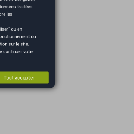
 données traitées
ore les
iser" ou en
 fonctionnement du
on sur le site.
e continuer votre
Tout accepter