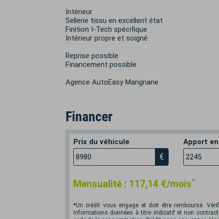
Intérieur
Sellerie tissu en excellent état
Finition I-Tech spécifique
Intérieur propre et soigné
Reprise possible
Financement possible
Agence AutoEasy Marignane
Financer
Prix du véhicule
Apport en
€
*
Mensualité :
117,14
€/mois
*Un crédit vous engage et doit être remboursé. Vér
Informations données à titre indicatif et non contractu