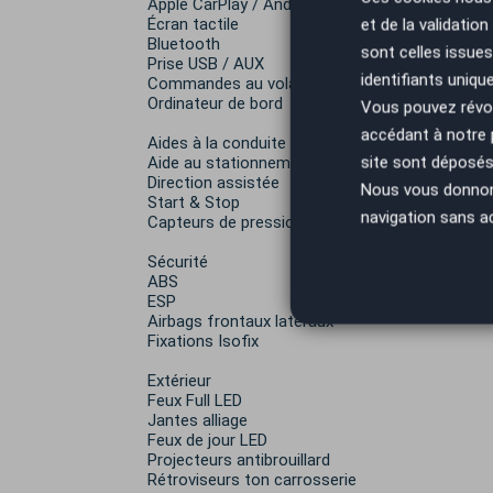
Apple CarPlay / Android Auto
Écran tactile
et de la validatio
Bluetooth
sont celles issues
Prise USB / AUX
identifiants uniqu
Commandes au volant
Ordinateur de bord
Vous pouvez révoq
accédant à notre
Aides à la conduite
site sont déposés 
Aide au stationnement
Direction assistée
Nous vous donnons 
Start & Stop
navigation sans a
Capteurs de pression des pneus
Sécurité
ABS
ESP
Airbags frontaux latéraux
Fixations Isofix
Extérieur
Feux Full LED
Jantes alliage
Feux de jour LED
Projecteurs antibrouillard
Rétroviseurs ton carrosserie