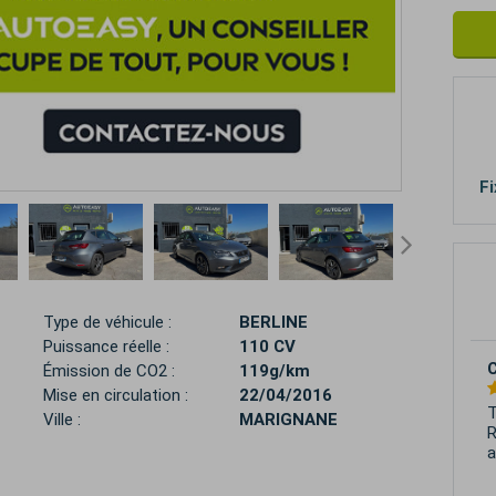
Fi
Type de véhicule :
BERLINE
Puissance réelle :
110 CV
J
Émission de CO2 :
119g/km
Mise en circulation :
22/04/2016
E
Ville :
MARIGNANE
p
,
R