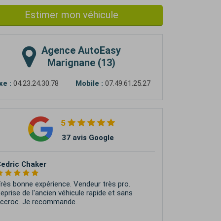
Estimer mon véhicule
Agence
AutoEasy
Marignane (13)
xe :
04.23.24.30.78
Mobile :
07.49.61.25.27
5
37 avis Google
ean Yves Peda
xcellente expérience d'achat . Une équipe
rofessionnelle à l'écoute de vos besoins
trés commerçant dans le bon sens du terme.
espect des...