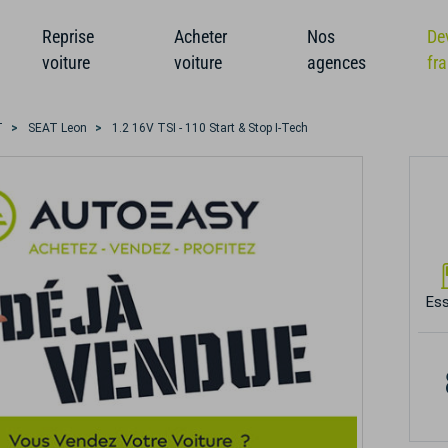
Reprise
Acheter
Nos
De
voiture
voiture
agences
fr
T
SEAT Leon
1.2 16V TSI - 110 Start & Stop I-Tech
Es