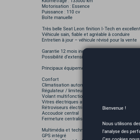
Kilométrage : 133000 km
Motorisation : Essence
Puissance : 110 cv
Boîte manuelle
Très belle Seat Leon finition I-Tech en excellen
Véhicule sain, fiable et agréable à conduire
Entretien à jour – véhicule révisé pour la vente
Garantie 12 mois incluse
Possibilité d’extension jusqu’à 48 mois
Principaux équipements
Confort
Climatisation automatique
Régulateur / limiteur de vitesse
Volant multifonctions
Vitres électriques avant arrière
Rétroviseurs électriques
Bienvenue !
Accoudoir central
Fermeture centralisée
Nous utilisons de
Multimédia et technologie
l'analyse des perf
GPS intégré
Ces cookies nous 