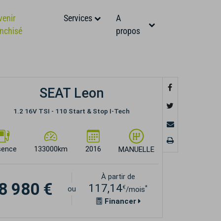
venir
Services
A
anchisé
propos
SEAT Leon
1.2 16V TSI - 110 Start & Stop I-Tech
sence
133000km
2016
MANUELLE
À partir de
8 980 €
117,14
€
*
ou
/mois
Financer