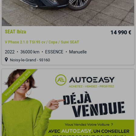
SEAT Ibiza
14 990 €
V Phase 2 1.0 TSI 95 cv / Copa / Suivi SEAT
2022
36000 km
ESSENCE
Manuelle
Noisy-le-Grand - 93160
Vous arrivez trop tard