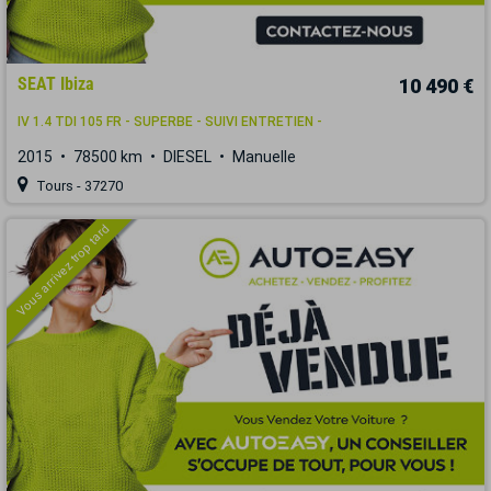
SEAT Ibiza
10 490 €
IV 1.4 TDI 105 FR - SUPERBE - SUIVI ENTRETIEN -
2015
78500 km
DIESEL
Manuelle
Tours - 37270
Vous arrivez trop tard