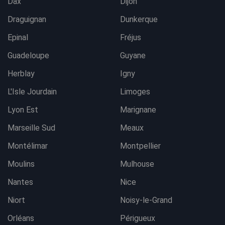
Dax
Dijon
Draguignan
Dunkerque
Epinal
Fréjus
Guadeloupe
Guyane
Herblay
Igny
L'Isle Jourdain
Limoges
Lyon Est
Marignane
Marseille Sud
Meaux
Montélimar
Montpellier
Moulins
Mulhouse
Nantes
Nice
Niort
Noisy-le-Grand
Orléans
Périgueux