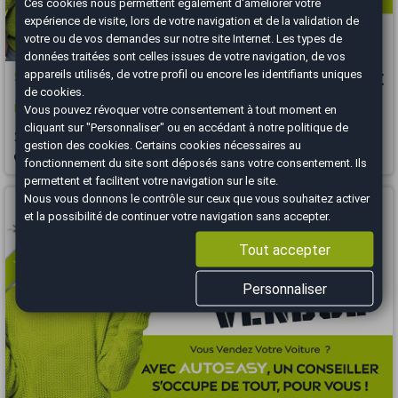
Ces cookies nous permettent également d'améliorer votre
expérience de visite, lors de votre navigation et de la validation de
votre ou de vos demandes sur notre site Internet. Les types de
données traitées sont celles issues de votre navigation, de vos
appareils utilisés, de votre profil ou encore les identifiants uniques
SEAT Ibiza
7 200 €
de cookies.
IV / 1.0 / 75 CH / STYLE
Vous pouvez révoquer votre consentement à tout moment en
cliquant sur "Personnaliser" ou en accédant à notre
politique de
2016
118900 km
ESSENCE
Manuelle
gestion des cookies
. Certains cookies nécessaires au
Bourgoin-Jallieu - 38300
fonctionnement du site sont déposés sans votre consentement. Ils
permettent et facilitent votre navigation sur le site.
Vous arrivez trop tard
Nous vous donnons le contrôle sur ceux que vous souhaitez activer
et la possibilité de continuer votre navigation sans accepter.
Tout accepter
Personnaliser