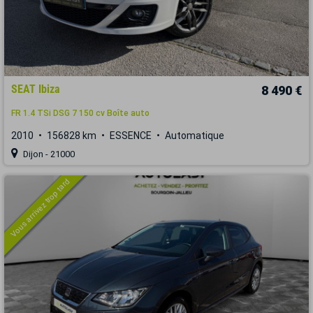
SEAT Ibiza
8 490 €
FR 1.4 TSi DSG 7 150 cv Boîte auto
2010
156828 km
ESSENCE
Automatique
Dijon - 21000
Vous arrivez trop tard