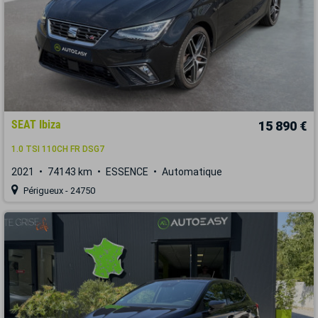
SEAT Ibiza
15 890 €
1.0 TSI 110CH FR DSG7
2021
74143 km
ESSENCE
Automatique
Périgueux - 24750