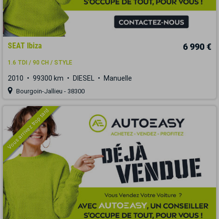
SEAT Ibiza
6 990 €
1.6 TDI / 90 CH / STYLE
2010
99300 km
DIESEL
Manuelle
Bourgoin-Jallieu - 38300
Vous arrivez trop tard