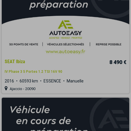
SEAT Ibiza
8 490 €
IV Phase 3 5 Portes 1.2 TSI 16V 90
2016
60593 km
ESSENCE
Manuelle
Ajaccio - 20090