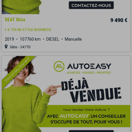
SEAT Ibiza
9 490 €
1.6 TDI 80 STYLE BUSINESS
2019
107760 km
DIESEL
Manuelle
Sète - 34770
Vous arrivez trop tard