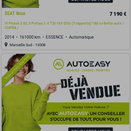
SEAT Ibiza
7 190 €
IV Phase 2 SC 3 Portes 1.4 TSi 16V DSG (7 rapports) 180 cv Boîte auto /
CUPRA /
2014
161000 km
ESSENCE
Automatique
Marseille Sud - 13008
Vous arrivez trop tard