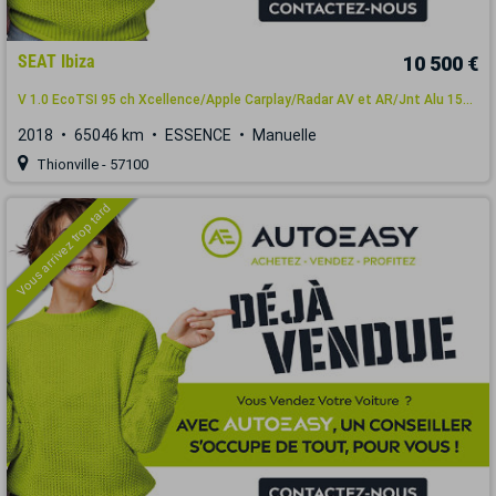
SEAT Ibiza
10 500 €
V 1.0 EcoTSI 95 ch Xcellence/Apple Carplay/Radar AV et AR/Jnt Alu 15...
2018
65046 km
ESSENCE
Manuelle
Thionville - 57100
Vous arrivez trop tard