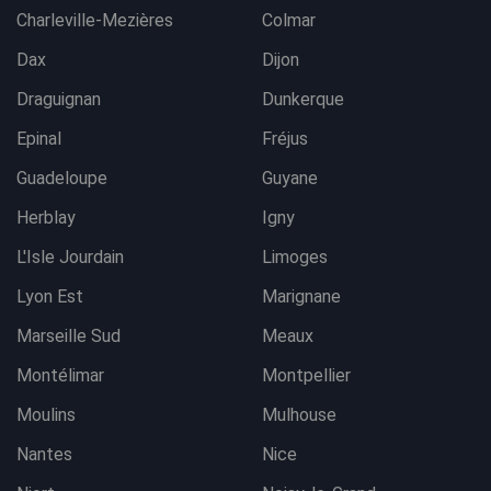
Charleville-Mezières
Colmar
Dax
Dijon
Draguignan
Dunkerque
Epinal
Fréjus
Guadeloupe
Guyane
Herblay
Igny
L'Isle Jourdain
Limoges
Lyon Est
Marignane
Marseille Sud
Meaux
Montélimar
Montpellier
Moulins
Mulhouse
Nantes
Nice