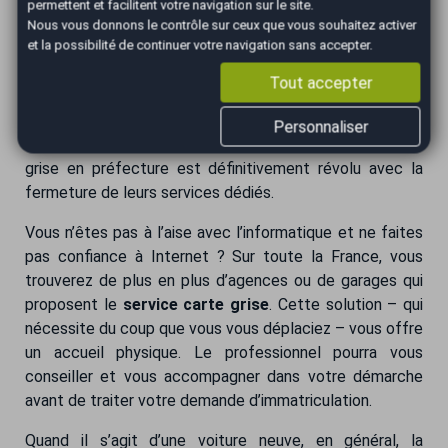
démarches en ligne. De nombreux sites existent
permettent et facilitent votre navigation sur le site.
aujourd’hui, mais il convient de rester vigilant et attentif
Nous vous donnons le contrôle sur ceux que vous souhaitez activer
et la possibilité de continuer votre navigation sans accepter.
pour
choisir un site habilité par le Ministère de
l’Intérieur
– si vous décidez de faire appel à un
Tout accepter
prestataire privé. L’Etat a également dématérialisé le
traitement des formalités en créant sa plateforme «
Personnaliser
Immatriculation ». Le temps des demandes de carte
grise en préfecture est définitivement révolu avec la
fermeture de leurs services dédiés.
Vous n’êtes pas à l’aise avec l’informatique et ne faites
pas confiance à Internet ? Sur toute la France, vous
trouverez de plus en plus d’agences ou de garages qui
proposent le
service carte grise
. Cette solution – qui
nécessite du coup que vous vous déplaciez – vous offre
un accueil physique. Le professionnel pourra vous
conseiller et vous accompagner dans votre démarche
avant de traiter votre demande d’immatriculation.
Quand il s’agit d’une voiture neuve, en général, la