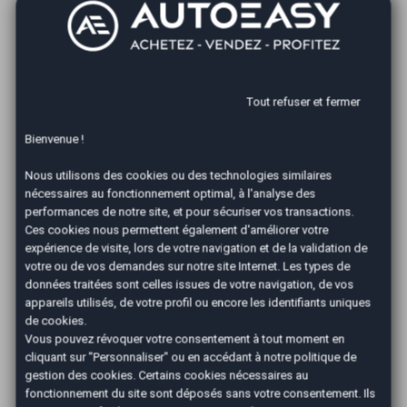
sont démocratisées en ouvrant le marché de la carte
grise aux prestataires privés. Ainsi, vous avez le choix de
faire votre carte grise sur Internet, dans une agence ou
un garage. Toutefois, lors de votre demande
d’immatriculation, on vous demandera
certains
Tout refuser et fermer
documents et justificatifs
.
Bienvenue !
Alors, comment faire votre carte grise après l’achat de
Nous utilisons des cookies ou des technologies similaires
votre véhicule ? Et surtout, quels sont les documents
nécessaires au fonctionnement optimal, à l'analyse des
qu’il vous faudra produire ?
performances de notre site, et pour sécuriser vos transactions.
Ces cookies nous permettent également d'améliorer votre
expérience de visite, lors de votre navigation et de la validation de
Comment faire une carte grise après l’achat
votre ou de vos demandes sur notre site Internet. Les types de
d’une voiture ?
données traitées sont celles issues de votre navigation, de vos
appareils utilisés, de votre profil ou encore les identifiants uniques
Vous avez l’embarras du choix quand il s’agit de faire une
de cookies.
Vous pouvez révoquer votre consentement à tout moment en
carte grise après l’achat d’un véhicule d’occasion. En
cliquant sur "Personnaliser" ou en accédant à notre
politique de
fonction de vos préférences et votre habileté avec les
gestion des cookies
. Certains cookies nécessaires au
nouvelles technologies, vous pouvez faire vos
fonctionnement du site sont déposés sans votre consentement. Ils