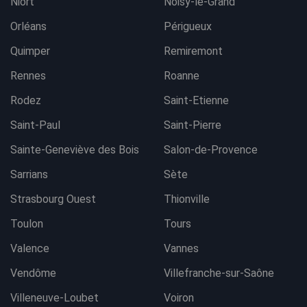
Niort
Noisy-le-Grand
Orléans
Périgueux
Quimper
Remiremont
Rennes
Roanne
Rodez
Saint-Etienne
Saint-Paul
Saint-Pierre
Sainte-Geneviève des Bois
Salon-de-Provence
Sarrians
Sète
Strasbourg Ouest
Thionville
Toulon
Tours
Valence
Vannes
Vendôme
Villefranche-sur-Saône
Villeneuve-Loubet
Voiron