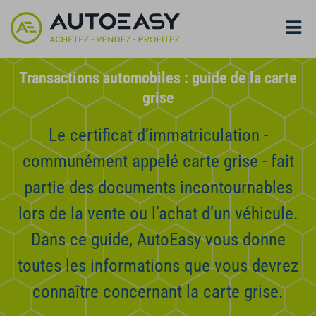
Transactions automobiles : guide de la carte
grise
Le certificat d’immatriculation -
communément appelé carte grise - fait
partie des documents incontournables
lors de la vente ou l’achat d’un véhicule.
Dans ce guide, AutoEasy vous donne
toutes les informations que vous devrez
connaître concernant la carte grise.