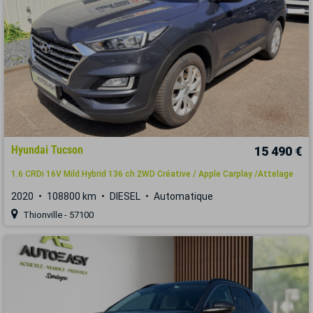
Hyundai Tucson
15 490 €
1.6 CRDi 16V Mild Hybrid 136 ch 2WD Créative / Apple Carplay /Attelage
2020
108800 km
DIESEL
Automatique
Thionville - 57100