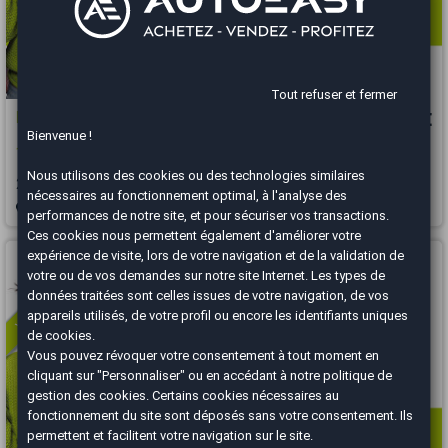
Tout refuser et fermer
Hyundai Tucson
18 545 €
Bienvenue !
1.6 T-GDI / 230 CH / BUSINESS
Nous utilisons des cookies ou des technologies similaires
2022
111770 km
HYBRIDE
Automatique
nécessaires au fonctionnement optimal, à l'analyse des
Bourgoin-Jallieu - 38300
performances de notre site, et pour sécuriser vos transactions.
Ces cookies nous permettent également d'améliorer votre
Vous arrivez trop tard
expérience de visite, lors de votre navigation et de la validation de
votre ou de vos demandes sur notre site Internet. Les types de
données traitées sont celles issues de votre navigation, de vos
appareils utilisés, de votre profil ou encore les identifiants uniques
de cookies.
Vous pouvez révoquer votre consentement à tout moment en
cliquant sur "Personnaliser" ou en accédant à notre
politique de
gestion des cookies
. Certains cookies nécessaires au
fonctionnement du site sont déposés sans votre consentement. Ils
permettent et facilitent votre navigation sur le site.