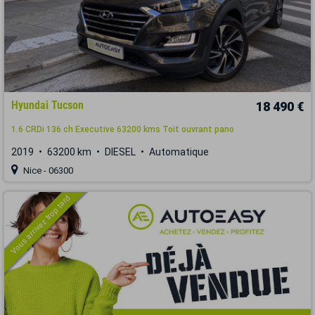
Hyundai Tucson
18 490 €
1.6 CRDi 136 ch Executive 63200 kms Toit ouvrant pano
2019
63200 km
DIESEL
Automatique
Nice - 06300
Vous arrivez trop tard