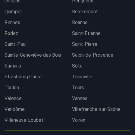
Orléans
Périgueux
Quimper
Remiremont
Rennes
Roanne
Rodez
Saint-Etienne
Saint-Paul
Saint-Pierre
Sainte-Geneviève des Bois
Salon-de-Provence
Sarrians
Sète
Strasbourg Ouest
Thionville
Toulon
Tours
Valence
Vannes
Vendôme
Villefranche-sur-Saône
Villeneuve-Loubet
Voiron