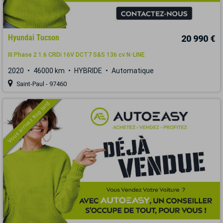
Hyundai Tucson
20 990 €
III Phase 2 1.6 CRDi 16V DCT7 S&S 136 cv N-LINE
2020
46000 km
HYBRIDE
Automatique
Saint-Paul - 97460
Vous arrivez trop tard