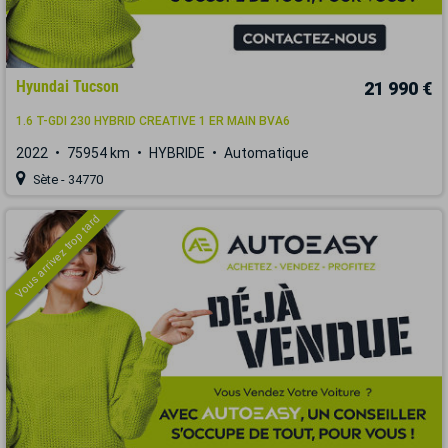
Hyundai Tucson
21 990 €
1.6 T-GDI 230 HYBRID CREATIVE 1 ER MAIN BVA6
2022
75954 km
HYBRIDE
Automatique
Sète - 34770
Vous arrivez trop tard