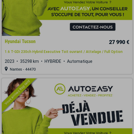
Hyundai Tucson
27 990 €
1.6 T-GDi 230ch Hybrid Executive Toit ouvrant / Attelage / Full Option
2023
35298 km
HYBRIDE
Automatique
Nantes - 44470
Vous arrivez trop tard