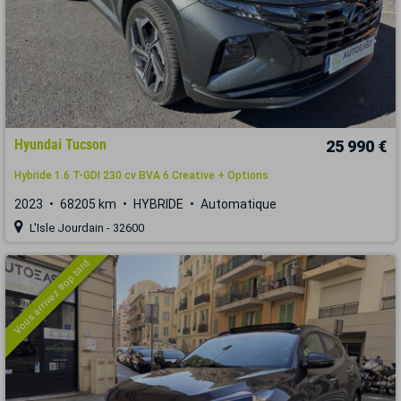
Hyundai Tucson
25 990 €
Hybride 1.6 T-GDI 230 cv BVA 6 Creative + Options
2023
68205 km
HYBRIDE
Automatique
L'Isle Jourdain - 32600
Vous arrivez trop tard