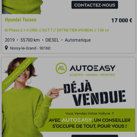
Hyundai Tucson
17 000 €
III Phase 2 1.6 CRDi // DCT7 // ENTRETIEN HYUNDAI // 136 cv
2019
55700 km
DIESEL
Automatique
Noisy-le-Grand - 93160
Vous arrivez trop tard