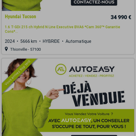
Hyundai Tucson
34 990 €
1.6 T-GDi 215 ch Hybrid N Line Executive BVA6 *Cam 360°* Garantie
Cons*...
2024
5666 km
HYBRIDE
Automatique
Thionville - 57100
Vous arrivez trop tard