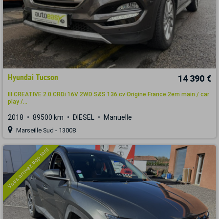
Hyundai Tucson
14 390 €
III CREATIVE 2.0 CRDi 16V 2WD S&S 136 cv Origine France 2em main / car
play /...
2018
89500 km
DIESEL
Manuelle
Marseille Sud - 13008
Vous arrivez trop tard