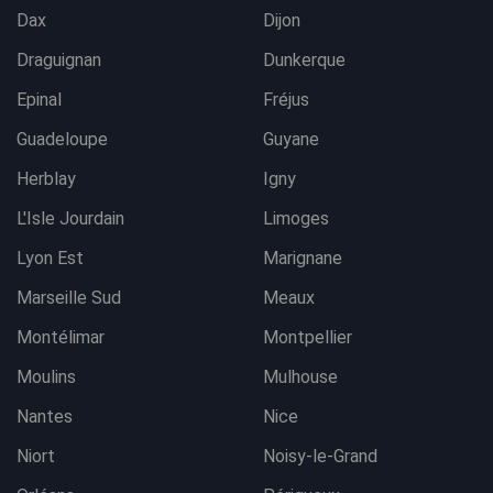
Dax
Dijon
Draguignan
Dunkerque
Epinal
Fréjus
Guadeloupe
Guyane
Herblay
Igny
L'Isle Jourdain
Limoges
Lyon Est
Marignane
Marseille Sud
Meaux
Montélimar
Montpellier
Moulins
Mulhouse
Nantes
Nice
Niort
Noisy-le-Grand