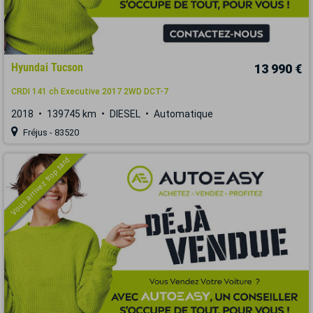
Hyundai Tucson
13 990 €
CRDI 141 ch Executive 2017 2WD DCT-7
2018
139745 km
DIESEL
Automatique
Fréjus - 83520
Vous arrivez trop tard