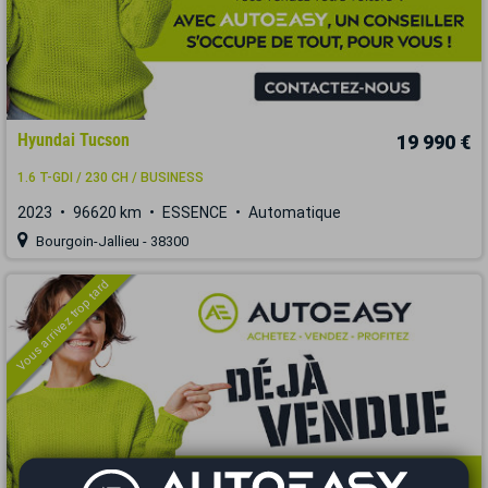
Hyundai Tucson
19 990 €
1.6 T-GDI / 230 CH / BUSINESS
2023
96620 km
ESSENCE
Automatique
Bourgoin-Jallieu - 38300
Vous arrivez trop tard