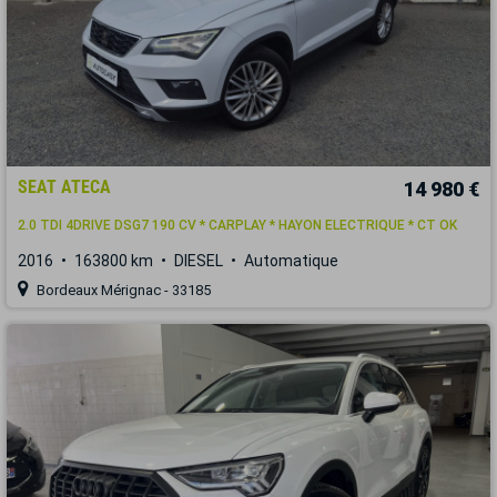
SEAT ATECA
14 980 €
2.0 TDI 4DRIVE DSG7 190 CV * CARPLAY * HAYON ELECTRIQUE * CT OK
2016
163800 km
DIESEL
Automatique
Bordeaux Mérignac - 33185