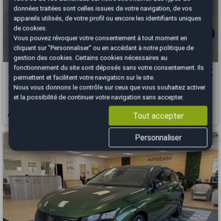
données traitées sont celles issues de votre navigation, de vos
appareils utilisés, de votre profil ou encore les identifiants uniques
de cookies.
Vous pouvez révoquer votre consentement à tout moment en
cliquant sur "Personnaliser" ou en accédant à notre
politique de
gestion des cookies
. Certains cookies nécessaires au
fonctionnement du site sont déposés sans votre consentement. Ils
Renault Captur
5 500 €
permettent et facilitent votre navigation sur le site.
Nous vous donnons le contrôle sur ceux que vous souhaitez activer
0.9 TCe 90 pour PRO de l'AUTO 2 portes à remplacer
et la possibilité de continuer votre navigation sans accepter.
2013
79990 km
ESSENCE
Manuelle
Tout accepter
Quimper - 29000
Personnaliser