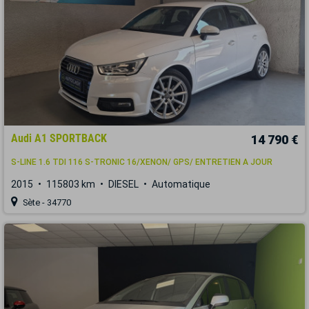
Audi A1 SPORTBACK
14 790 €
S-LINE 1.6 TDI 116 S-TRONIC 16/XENON/ GPS/ ENTRETIEN A JOUR
2015
115803 km
DIESEL
Automatique
Sète - 34770