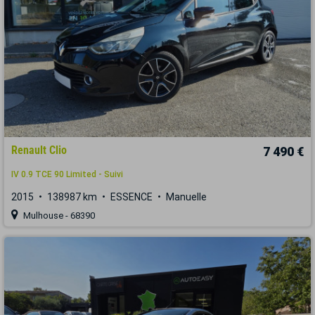
Renault Clio
7 490 €
IV 0.9 TCE 90 Limited - Suivi
2015
138987 km
ESSENCE
Manuelle
Mulhouse - 68390