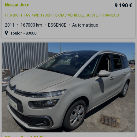
Nissan Juke
9 190 €
I 1.6 DIG-T 16V 4WD 190CH TEKNA / VÉHICULE SUIVI ET FRANÇAIS
2011
167000 km
ESSENCE
Automatique
Toulon - 83000