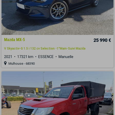
Mazda MX-5
25 990 €
V Skyactiv-G 1.5 i 132 cv Selection -1°Main-Suivi Mazda
2021
17321 km
ESSENCE
Manuelle
Mulhouse - 68390