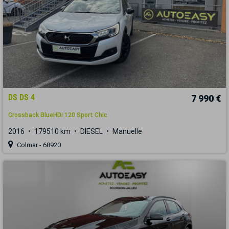
DS DS 4
7 990 €
Crossback BlueHDi 120 Sport Chic
2016
179510 km
DIESEL
Manuelle
Colmar - 68920