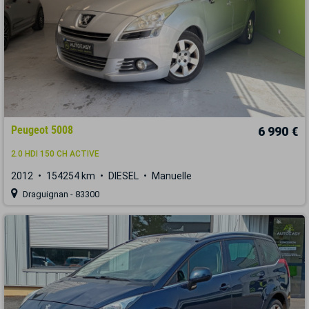
Peugeot 5008
6 990 €
2.0 HDI 150 CH ACTIVE
2012
154254 km
DIESEL
Manuelle
Draguignan - 83300