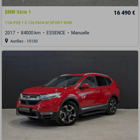
BMW Série 1
16 490 €
118i PH2 1.5 136 PACK M SPORT BVM
2017
84000 km
ESSENCE
Manuelle
Aurillac - 15130