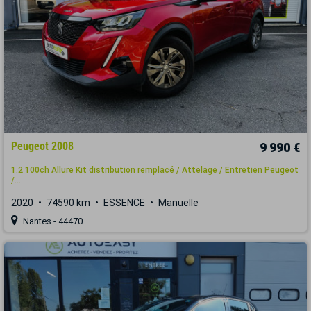
Peugeot 2008
9 990 €
1.2 100ch Allure Kit distribution remplacé / Attelage / Entretien Peugeot
/...
2020
74590 km
ESSENCE
Manuelle
Nantes - 44470