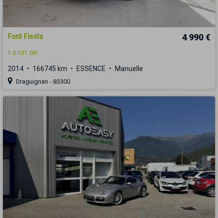
Ford Fiesta
4 990 €
1.0 101 CH
2014
166745 km
ESSENCE
Manuelle
Draguignan - 83300