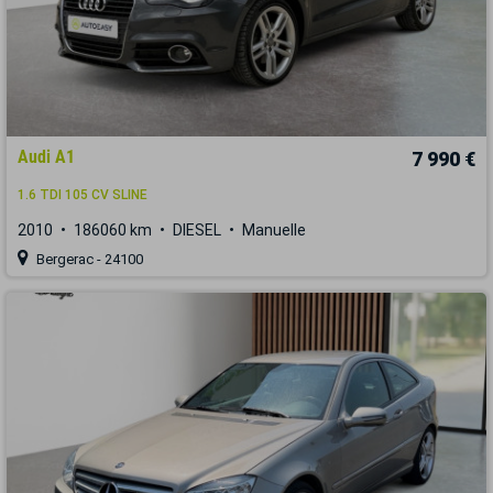
Audi A1
7 990 €
1.6 TDI 105 CV SLINE
2010
186060 km
DIESEL
Manuelle
Bergerac - 24100