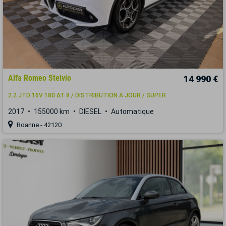
Alfa Romeo Stelvio
14 990 €
2.2 JTD 16V 180 AT 8 / DISTRIBUTION A JOUR / SUPER
2017
155000 km
DIESEL
Automatique
Roanne - 42120