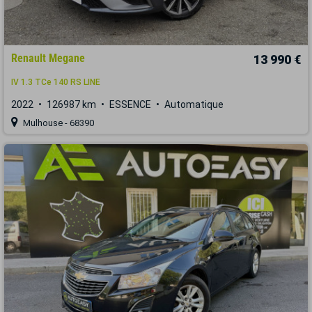
Renault Megane
13 990 €
IV 1.3 TCe 140 RS LINE
2022
126987 km
ESSENCE
Automatique
Mulhouse - 68390