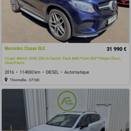
Mercedes Classe GLE
31 990 €
Coupé 4Matic 350D 258 ch Fascin. Pack AMG *Cam 360°*Sièges Élect,
Chauffants
2016
114000 km
DIESEL
Automatique
Thionville - 57100