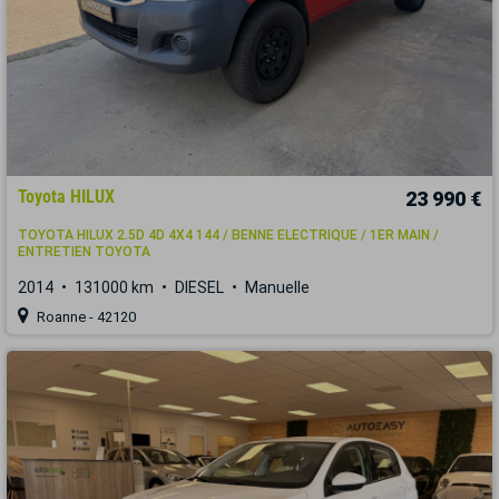
Toyota HILUX
23 990 €
TOYOTA HILUX 2.5D 4D 4X4 144 / BENNE ELECTRIQUE / 1ER MAIN /
ENTRETIEN TOYOTA
2014
131000 km
DIESEL
Manuelle
Roanne - 42120