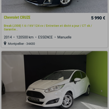
Chevrolet CRUZE
5 990 €
Break (J308) 1.6 i 16V 124 cv / Entretien et distri a jour / CT ok /
Garantie...
2014
120500 km
ESSENCE
Manuelle
Montpellier - 34430